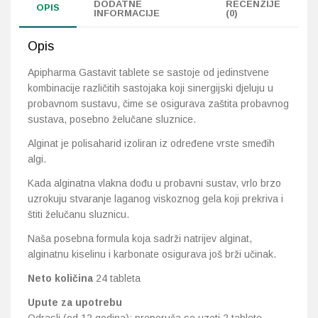
DODATNE
RECENZIJE
OPIS
INFORMACIJE
(0)
Probava, hemoroidi, pr
Opis
Srce i krvne žile, vene
Apipharma Gastavit tablete se sastoje od jedinstvene
kombinacije različitih sastojaka koji sinergijski djeluju u
Stres, nesanica, opušt
probavnom sustavu, čime se osigurava zaštita probavnog
sustava, posebno želučane sluznice.
Uho, grlo, nos
Alginat je polisaharid izoliran iz određene vrste smeđih
algi.
Usta, usne, zubi
Kada alginatna vlakna dođu u probavni sustav, vrlo brzo
uzrokuju stvaranje laganog viskoznog gela koji prekriva i
štiti želučanu sluznicu.
Naša posebna formula koja sadrži natrijev alginat,
alginatnu kiselinu i karbonate osigurava još brži učinak.
Neto količina
24 tableta
Upute za upotrebu
Odrasli (od 12 godina): preporuča se uzeti 2 tablete