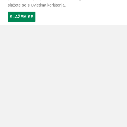
slažete se s Uvjetima korištenja.
SLAŽEM SE
PRETPLATI SE NA NAŠ NEWSLETTER
Prihvaćam
uvjete poslovanja
*