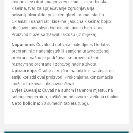
magnezijev citrat, magnezijev oksid, L-aksorbinska
kiselina, tvar za sprječavanje zgrudnjavanja:
polivinilpolipirolido, polietilen glikol; aroma, sladila:
ciklamati i saharinati; kiselina: jabučna kiselina; bojilo:
riboflavin; piridoksin hidroklorid, tiamin hidroklorid.
Proizvod može sadržavati laktozu (iz mlijeka).
Napomene:
Čuvati od dohvata male djece. Dodatak
prehrani nije nadomjestak ili zamjena uravnoteženoj
prehrani. Važno je pridržavati se uravnotežene i
raznovrsne prehrane i zdravog načina života.
Upozorenje:
Osobe alergične na bilo koji sastojak ne
smiju koristiti ovaj proizvod. Prekomjerna konzumacija
može uzrokovati laksativni učinak.
Uvjet čuvanja:
Čuvati na suhom i tamnom mjestu, na
sobnoj temperaturi, zaštićeno od izvora svjetlosti i topline.
Neto količina:
20 šumećih tableta (86g).