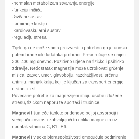
-normalan metabolizam stvaranja energije
-funkciju mišića
-živčani sustav
-formiranje kostiju
-kardiovaskularni sustav
-regulaciju stresa
Tijelo ga ne može samo proizvesti i potrebno ga je unositi
putem hrane i/ili dodataka prehrani. Preporučuje se unijeti
300-400 mg dnevno. Pozitivno utječe na fizičko i psihičko
zdravlje. Nedostatak magnezija može uzrokovati grčenje
mišića, zatvor, umor, glavobolju, razdražljivost, srčanu
aritmiju, manjak kalija koji je ključan za transport energije
u stanici i sl.
Povećane potrebe za magnezijem imaju osobe izložene
stresu, fizičkom naporu te sportaši i trudnice.
Magnevit
šumeće tablete pridonose boljoj apsorpciji i
većoj učinkovitosti zahvaljujući tri oblika magnezija uz
dodatak vitamina C, B1 i B6.
Magnevit
visoke bioraspoloživosti omogućuje podmirenje