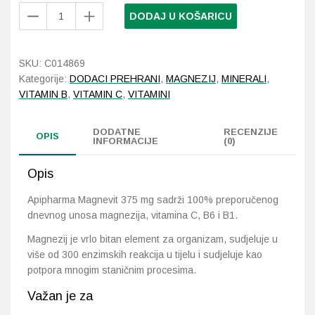
Apipharma
DODAJ U KOŠARICU
Magnevit
Probava, hemoroidi, pr
375mg
20
SKU:
C014869
Srce i krvne žile, vene
šumećih
Kategorije:
DODACI PREHRANI
,
MAGNEZIJ
,
MINERALI
,
tableta
VITAMIN B
,
VITAMIN C
,
VITAMINI
Stres, nesanica, opušt
količina
DODATNE
RECENZIJE
Uho, grlo, nos
OPIS
INFORMACIJE
(0)
Usta, usne, zubi
Opis
Apipharma Magnevit 375 mg sadrži 100% preporučenog
dnevnog unosa magnezija, vitamina C, B6 i B1.
Magnezij je vrlo bitan element za organizam, sudjeluje u
više od 300 enzimskih reakcija u tijelu i sudjeluje kao
potpora mnogim staničnim procesima.
Važan je za