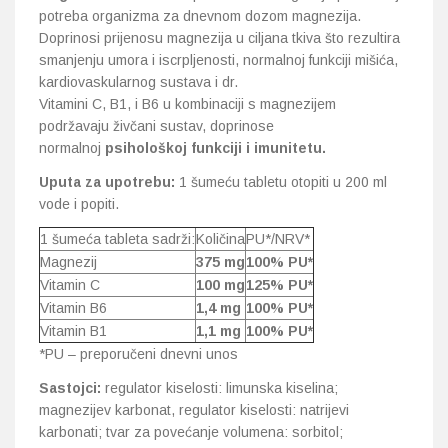
potreba organizma za dnevnom dozom magnezija.
Doprinosi prijenosu magnezija u ciljana tkiva što rezultira
smanjenju umora i iscrpljenosti, normalnoj funkciji mišića,
kardiovaskularnog sustava i dr.
Vitamini C, B1, i B6 u kombinaciji s magnezijem
podržavaju živčani sustav, doprinose
normalnoj
psihološkoj funkciji i imunitetu.
Uputa za upotrebu:
1 šumeću tabletu otopiti u 200 ml
vode i popiti.
1 šumeća tableta sadrži:
Količina
PU*/NRV*
Magnezij
375 mg
100% PU*
Vitamin C
100 mg
125% PU*
Vitamin B6
1,4 mg
100% PU*
Vitamin B1
1,1 mg
100% PU*
*PU – preporučeni dnevni unos
Sastojci:
regulator kiselosti: limunska kiselina;
magnezijev karbonat, regulator kiselosti: natrijevi
karbonati; tvar za povećanje volumena: sorbitol;