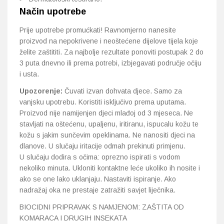
Način upotrebe
Prije upotrebe promućkati! Ravnomjerno nanesite
proizvod na nepokrivene i neoštećene dijelove tijela koje
želite zaštititi. Za najbolje rezultate ponoviti postupak 2 do
3 puta dnevno ili prema potrebi, izbjegavati područje očiju
i usta.
Upozorenje:
Čuvati izvan dohvata djece. Samo za
vanjsku upotrebu. Koristiti isključivo prema uputama.
Proizvod nije namijenjen djeci mlađoj od 3 mjeseca. Ne
stavljati na oštećenu, upaljenu, iritiranu, ispucalu kožu te
kožu s jakim sunčevim opeklinama. Ne nanositi djeci na
dlanove. U slučaju iritacije odmah prekinuti primjenu.
U slučaju dodira s očima: oprezno ispirati s vodom
nekoliko minuta. Ukloniti kontaktne leće ukoliko ih nosite i
ako se one lako uklanjaju. Nastaviti ispiranje. Ako
nadražaj oka ne prestaje zatražiti savjet liječnika.
BIOCIDNI PRIPRAVAK S NAMJENOM: ZAŠTITA OD
KOMARACA I DRUGIH INSEKATA