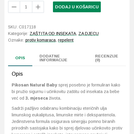
Apipharma
DODAJ U KOŠARICU
Pikosan
Probava, hemoroidi, pr
Natural
Baby
SKU:
C017118
Srce i krvne žile, vene
sprej
Kategorije:
ZAŠTITA OD INSEKATA
,
ZA DJECU
100
Oznake:
protiv komaraca
,
repelent
Stres, nesanica, opušt
ml
količina
DODATNE
RECENZIJE
Uho, grlo, nos
OPIS
INFORMACIJE
(0)
Usta, usne, zubi
Opis
Pikosan Natural Baby
sprej posebno je formuliran kako
bi pružio sigurnu i učinkovitu zaštitu od insekata za bebe
već od
3. mjeseca
života.
Sadrži pažljivo odabranu kombinaciju eteričnih ulja
limunskog eukaliptusa, limunske mirte i dekspantenola.
Jedinstvena formula osigurava sinergiju pomno biranih
prirodnih sastojaka kako bi sprej djelovao učinkovito protiv