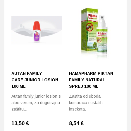
AUTAN FAMILY
HAMAPHARM PIKTAN
A
CARE JUNIOR LOSION
FAMILY NATURAL
N
100 ML
SPREJ 100 ML
Sp
Autan family junior losion s
Zaštita od uboda
od
aloe verom, za dugotrajnu
komaraca i ostalih
go
zaštitu…
insekata.
13,50
€
8,54
€
7