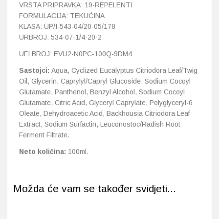
VRSTA PRIPRAVKA: 19-REPELENTI
FORMULACIJA: TEKUĆINA
KLASA: UP/I-543-04/20-05/178
URBROJ: 534-07-1/4-20-2
UFI BROJ: EVU2-N0PC-100Q-9DM4
Sastojci:
Aqua, Cyclized Eucalyptus Citriodora Leaf/Twig
Oil, Glycerin, Caprylyl/Capryl Glucoside, Sodium Cocoyl
Glutamate, Panthenol, Benzyl Alcohol, Sodium Cocoyl
Glutamate, Citric Acid, Glyceryl Caprylate, Polyglyceryl-6
Oleate, Dehydroacetic Acid, Backhousia Citriodora Leaf
Extract, Sodium Surfactin, Leuconostoc/Radish Root
Ferment Filtrate.
Neto količina:
100ml.
Možda će vam se također svidjeti...