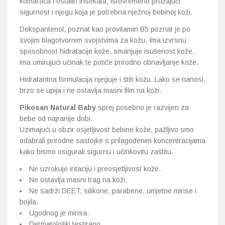
komaraca i ostalih insekata, istovremeno pružajući
sigurnost i njegu koja je potrebna nježnoj bebinoj koži.
Dekspantenol, poznat kao provitamin B5 poznat je po
svojim blagotvornim svojstvima za kožu. Ima izvrsnu
sposobnost hidratacije kože, smanjuje isušenost kože,
ima umirujući učinak te potiče prirodno obnavljanje kože.
Hidratantna formulacija njeguje i štiti kožu. Lako se nanosi,
brzo se upija i ne ostavlja masni film na koži.
Pikosan Natural Baby
sprej posebno je razvijen za
bebe od najranije dobi.
Uzimajući u obzir osjetljivost bebine kože, pažljivo smo
odabrali prirodne sastojke s prilagođenim koncentracijama
kako bismo osigurali sigurnu i učinkovitu zaštitu.
Ne uzrokuje iritaciju i preosjetljivost kože.
Ne ostavlja masni trag na koži.
Ne sadrži DEET, silikone, parabene, umjetne mirise i
bojila.
Ugodnog je mirisa.
Dermatološki testirano.