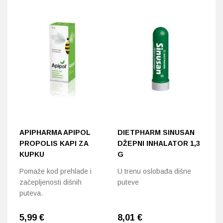
APIPHARMA APIPOL
DIETPHARM SINUSAN
A
PROPOLIS KAPI ZA
DŽEPNI INHALATOR 1,3
S
KUPKU
G
Hi
Pomaže kod prehlade i
U trenu oslobađa dišne
u 
začepljenosti dišnih
puteve
puteva.
5,99
€
8,01
€
8