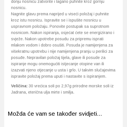
donju nosnicu zatvorite i lagano puhnite kroz gornju
nosnicu.
Nagnite glavu prema naprijed u viseći položaj i puhnite
kroz istu nosnicu. Ispravite se i ispušite nosnicu u
uspravnom položaju. Ponovite postupak sa suprotnom
nosnicom. Nakon ispiranja, osjećat ćete se energizirano i
svježe. Nakon upotrebe posudu za pripremu isprati
mlakom vodom i dobro osušiti. Posuda je namijenjena za
višekratnu upotrebu i nije namijenjena pranju u perilici za
posuđe. Nepravilan položaj tijela, glave ili posude za
ispiranje mogu onemogućiti istjecanje otopine van ili
izazvati njeno otjecanje u usta i grlo. U takvim slučajevima
ispravite položaj prema uputi i nastavite s ispiranjem.
Veličina:
30 vrećica soli po 2,97g prirodne morske soli iz
Jadrana, eterična ulja mirte i smilja.
Možda će vam se također svidjeti...