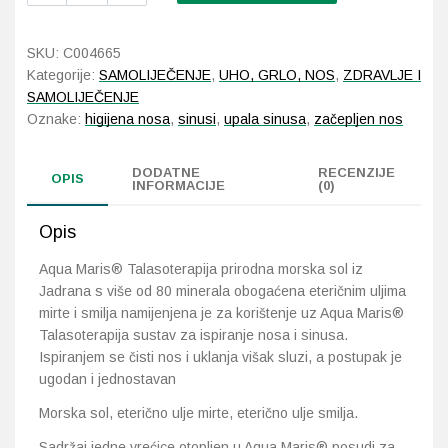
Talasoterapija
vrećice
Probava, hemoroidi, pr
SKU:
C004665
količina
Kategorije:
SAMOLIJEČENJE
,
UHO, GRLO, NOS
,
ZDRAVLJE I
Srce i krvne žile, vene
SAMOLIJEČENJE
Oznake:
higijena nosa
,
sinusi
,
upala sinusa
,
začepljen nos
Stres, nesanica, opušt
DODATNE
RECENZIJE
OPIS
INFORMACIJE
(0)
Uho, grlo, nos
Opis
Usta, usne, zubi
Aqua Maris® Talasoterapija prirodna morska sol iz
Jadrana s više od 80 minerala obogaćena eteričnim uljima
mirte i smilja namijenjena je za korištenje uz Aqua Maris®
Talasoterapija sustav za ispiranje nosa i sinusa.
Ispiranjem se čisti nos i uklanja višak sluzi, a postupak je
ugodan i jednostavan
Morska sol, eterično ulje mirte, eterično ulje smilja.
Sadržaj jedne vrećice otopljen u Aqua Maris® posudi za