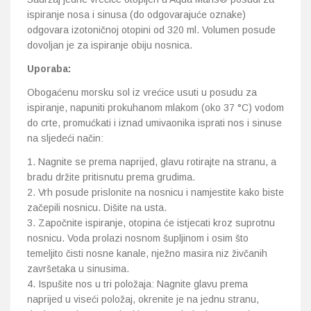
ispiranje nosa i sinusa (do odgovarajuće oznake)
odgovara izotoničnoj otopini od 320 ml. Volumen posude
dovoljan je za ispiranje obiju nosnica.
Uporaba:
Obogaćenu morsku sol iz vrećice usuti u posudu za
ispiranje, napuniti prokuhanom mlakom (oko 37 °C) vodom
do crte, promućkati i iznad umivaonika isprati nos i sinuse
na sljedeći način:
Nagnite se prema naprijed, glavu rotirajte na stranu, a
bradu držite pritisnutu prema grudima.
Vrh posude prislonite na nosnicu i namjestite kako biste
začepili nosnicu. Dišite na usta.
Započnite ispiranje, otopina će istjecati kroz suprotnu
nosnicu. Voda prolazi nosnom šupljinom i osim što
temeljito čisti nosne kanale, nježno masira niz živčanih
završetaka u sinusima.
Ispušite nos u tri položaja: Nagnite glavu prema
naprijed u viseći položaj, okrenite je na jednu stranu,