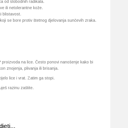
a od slobodnih radikala.
ve ili netolerantne kože.
 blistavost.
ji se bore protiv štetnog djelovanja sunčevih zraka.
* proizvoda na lice. Često ponovi nanošenje kako bi
on znojenja, plivanja ili brisanja.
elo lice i vrat. Zatim ga stopi.
ješ razinu zaštite.
eti...