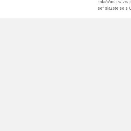
kolačićima saznaj
se" slažete se s U
PRETPLATI SE NA NAŠ NEWSLETTER
Prihvaćam
uvjete poslovanja
*
Copyright 2026 © Ljekarne Pavlić