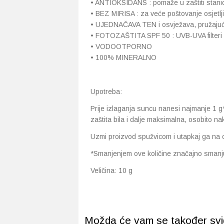
• ANTIOKSIDANS : pomaže u zaštiti stanic
• BEZ MIRISA : za veće poštovanje osjetlji
• UJEDNAČAVA TEN i osvježava, pružajući
• FOTOZAŠTITA SPF 50 : UVB-UVA filteri ko
• VODOOTPORNO
• 100% MINERALNO
Upotreba:
Prije izlaganja suncu nanesi najmanje 1 g
zaštita bila i dalje maksimalna, osobito nak
Uzmi proizvod spužvicom i utapkaj ga na cij
*Smanjenjem ove količine značajno smanju
Veličina: 10 g
Možda će vam se također svidj