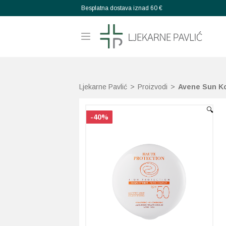
Besplatna dostava iznad 60 €
Ljekarne Pavlić
>
Proizvodi
>
Avene Sun Ko
🔍
-40%
-40%