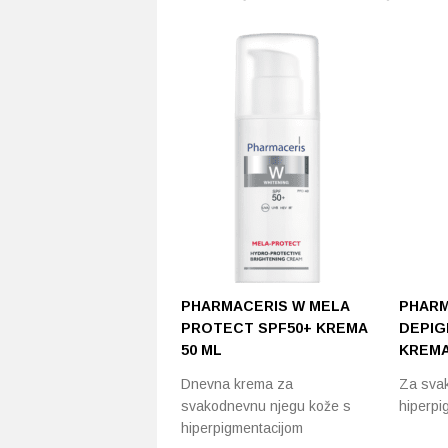
PHARMACERIS W MELA
PHARM
PROTECT SPF50+ KREMA
DEPIG
50 ML
KREMA
Dnevna krema za
Za sva
svakodnevnu njegu kože s
hiperpi
hiperpigmentacijom