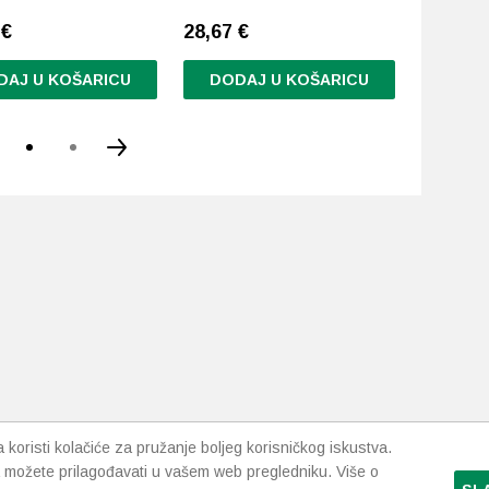
5
€
28,67
€
28,50
€
DAJ U KOŠARICU
DODAJ U KOŠARICU
DODA
koristi kolačiće za pružanje boljeg korisničkog iskustva.
 možete prilagođavati u vašem web pregledniku. Više o