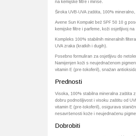
na kemijske filtre i mirise.
Široka UVB-UVA zaštita, 100% mineralno, 
Avene Sun Kompakt bež SPF 50 10 g posebn
kemijske filtre i parfeme, koži osjetljivoj na
Kompleks 100% stabilnih mineralnih filtera
UVA zraka (kratkih i dugih).
Posebno formuliran za osjetljivu do netol
Namijenjen koži s neujednačenom pigmentac
vitamin E (pre-tokoferil), snažan antioksid
Prednosti
Visoka, 100% stabilna mineralna zaštita za
dobru podnošljivost i visoku zaštitu od UV
vitamin E (pre-tokoferil), osigurava stanič
nesavršenosti kože i neujednačenu pigment
Dobrobiti