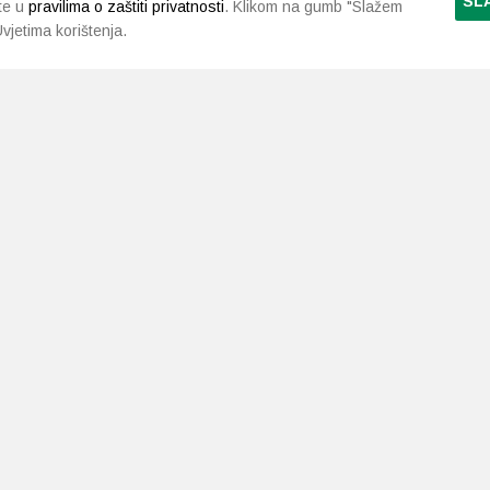
SL
te u
pravilima o zaštiti privatnosti
. Klikom na gumb "Slažem
vjetima korištenja.
LJEKARNE PAVLIĆ
PODRŠKA
NAČI
O nama
Uvjeti i pravila
Gdje smo
Dostava i isporuka
Kontakt
Raskid ugovora
a.neuralab.site