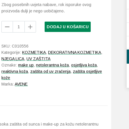
Zbog posebnih uvjeta nabave, rok isporuke ovog
proizvoda dulji je nego uobičajeno.
Avene
DODAJ U KOŠARICU
Sun
Kompakt
bež
SKU:
C010556
SPF
Kategorije:
KOZMETIKA
,
DEKORATIVNA KOZMETIKA
,
50
NJEGA LICA
,
UV ZAŠTITA
10
Oznake:
make up
,
netolerantna koža
,
osjetljiva koža
,
g
reaktivna koža
,
zaštita od uv zračenja
,
zaštita osjetljive
količina
kože
Marka:
AVENE
oka zaštita od sunca i make-up za kožu netolerantnu