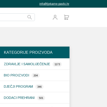
info@ljekarne-pavlic.hr
KATEGORIJE PROIZVODA
ZDRAVLJE I SAMOLIJEČENJE
1173
BIO PROIZVODI
204
DJEČJI PROGRAM
346
DODACI PREHRANI
501