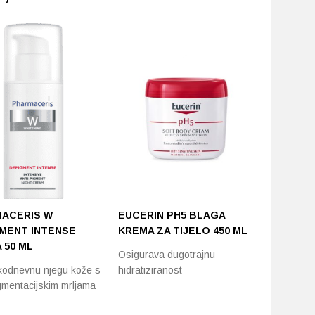
ACERIS W
EUCERIN PH5 BLAGA
CAUDAL
MENT INTENSE
KREMA ZA TIJELO 450 ML
VINOHY
 50 ML
Osigurava dugotrajnu
Hidratant
kodnevnu njegu kože s
hidratiziranost
gmentacijskim mrljama