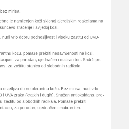
bez mirisa.
o je namijenjen koži sklonoj alergijskim reakcijama na
 sunčevo zračenje i svijetloj koži.
, nudi vrlo dobru podnošljivost i visoku zaštitu od UVB-
erantnu kožu, pomaže prekriti nesavršenosti na koži.
ijom, za prirodan, ujednačen i matiran ten. Sadrži pro-
ans, za zaštitu stanica od slobodnih radikala.
 osjetljivu do netolerantnu kožu. Bez mirisa, nudi vrlo
B i UVA zraka (kratkih i dugih). Snažan antioksidans, pro-
nu zaštitu od slobodnih radikala. Pomaže prekriti
aciju, za prirodan, ujednačen i matiran ten.