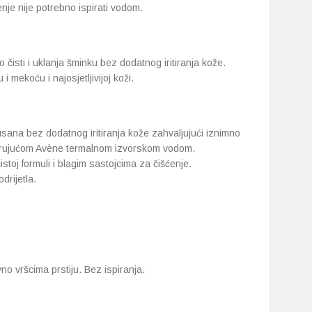
nje nije potrebno ispirati vodom.
čisti i uklanja šminku bez dodatnog iritiranja kože.
mekoću i najosjetljivijoj koži.
usana bez dodatnog iritiranja kože zahvaljujući iznimno
umirujućom Avène termalnom izvorskom vodom.
j formuli i blagim sastojcima za čišćenje.
rijetla.
vno vršcima prstiju. Bez ispiranja.