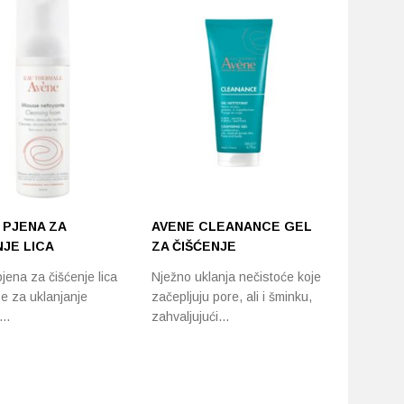
 PJENA ZA
AVENE CLEANANCE GEL
AVENE B
NJE LICA
ZA ČIŠĆENJE
DEZODO
jena za čišćenje lica
Nježno uklanja nečistoće koje
Štiti od n
se za uklanjanje
začepljuju pore, ali i šminku,
Pogodan j
,…
zahvaljujući…
osjetljive