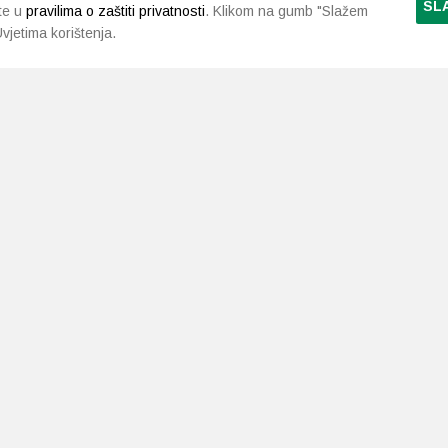
SL
te u
pravilima o zaštiti privatnosti
. Klikom na gumb "Slažem
vjetima korištenja.
LJEKARNE PAVLIĆ
PODRŠKA
NAČI
O nama
Uvjeti i pravila
Gdje smo
Dostava i isporuka
Kontakt
Raskid ugovora