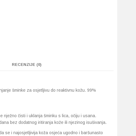
RECENZIJE (0)
njanje šminke za osjetljivu do reaktivnu kožu. 99%
e nježno čisti i uklanja šminku s lica, očiju i usana.
ana bez dodatnog iritiranja kože ili njezinog isušivanja.
 se i najosjetljivija koža osjeća ugodno i baršunasto