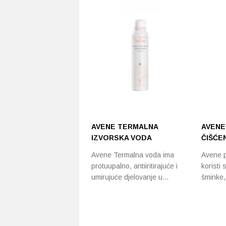
AVENE TERMALNA
AVENE
IZVORSKA VODA
ČIŠĆE
Avene Termalna voda ima
Avene p
protuupalno, antiiritirajuće i
koristi 
umirujuće djelovanje u…
šminke