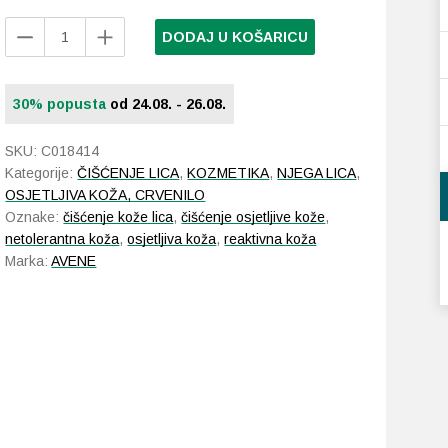
Avene
DODAJ U KOŠARICU
Tolérance
Losion
za
30% popusta
od 24.08. - 26.08.
čišćenje
200
SKU:
C018414
ml
Kategorije:
ČIŠĆENJE LICA
,
KOZMETIKA
,
NJEGA LICA
,
količina
OSJETLJIVA KOŽA, CRVENILO
Oznake:
čišćenje kože lica
,
čišćenje osjetljive kože
,
netolerantna koža
,
osjetljiva koža
,
reaktivna koža
Marka:
AVENE