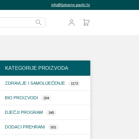
info@ljekarne-pavlic.hr
KATEGORIJE PROIZVODA
ZDRAVLJE I SAMOLIJEČENJE
1173
BIO PROIZVODI
204
DJEČJI PROGRAM
345
DODACI PREHRANI
501