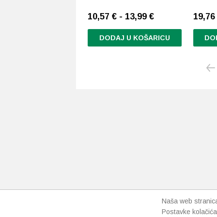
10,57 € - 13,99 €
19,7
DODAJ U KOŠARICU
DO
Ovaj
proizvod
ima
više
varijanti.
Opcije
se
mogu
odabrati
na
stranici
proizvoda
Naša web stranica 
Postavke kolačića