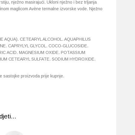
iju, nježno masirajući. Ukloni nježno i bez trljanja
 finom maglicom Avène termalne izvorske vode. Nježno
E AQUA). CETEARYL ALCOHOL. AQUAPHILUS
INE. CAPRYLYL GLYCOL. COCO-GLUCOSIDE.
C ACID. MAGNESIUM OXIDE. POTASSIUM
UM CETEARYL SULFATE. SODIUM HYDROXIDE.
 sastojke proizvoda prije kupnje.
eti...