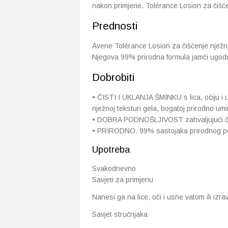
nakon primjene. Tolérance Losion za čišće
Prednosti
Avene Tolérance Losion za čišćenje nježno 
Njegova 99% prirodna formula jamči ugodu i 
Dobrobiti
• ČISTI I UKLANJA ŠMINKU s lica, očiju i 
nježnoj teksturi gela, bogatoj prirodno 
• DOBRA PODNOŠLJIVOST zahvaljujući čisto
• PRIRODNO. 99% sastojaka prirodnog pod
Upotreba
Svakodnevno
Savjeti za primjenu
Nanesi ga na lice, oči i usne vatom ili izra
Savjet stručnjaka