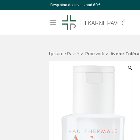
Besplatna dostava iznad 60 €
Ljekarne Pavlić
>
Proizvodi
>
Avene Toléra
🔍