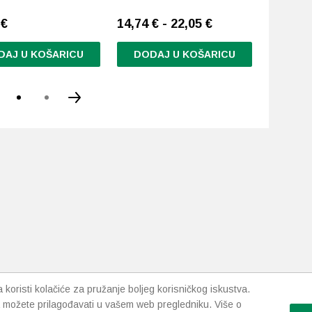
6
€
14,74 € - 22,05 €
18,08
€
DAJ U KOŠARICU
DODAJ U KOŠARICU
DODA
Ovaj
proizvod
ima
više
varijanti.
Opcije
se
mogu
odabrati
na
stranici
proizvoda
koristi kolačiće za pružanje boljeg korisničkog iskustva.
 možete prilagođavati u vašem web pregledniku. Više o