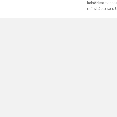
kolačićima saznaj
se" slažete se s U
PRETPLATI SE NA NAŠ NEWSLETTER
Prihvaćam
uvjete poslovanja
*