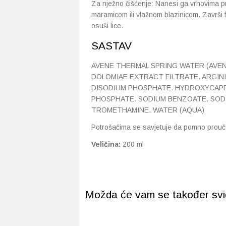
Za nježno čišćenje: Nanesi ga vrhovima prst
maramicom ili vlažnom blazinicom. Završi
osuši lice.
SASTAV
AVENE THERMAL SPRING WATER (AVEN
DOLOMIAE EXTRACT FILTRATE. ARGIN
DISODIUM PHOSPHATE. HYDROXYCAPRI
PHOSPHATE. SODIUM BENZOATE. SODI
TROMETHAMINE. WATER (AQUA)
Potrošačima se savjetuje da pomno prouče
Veličina:
200 ml
Možda će vam se također svidj