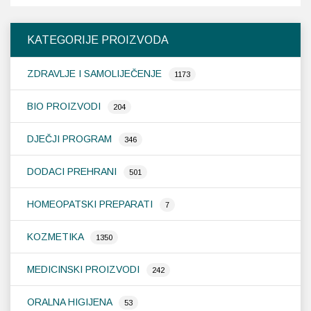
varijanti.
Opcije
KATEGORIJE PROIZVODA
se
mogu
ZDRAVLJE I SAMOLIJEČENJE
odabrati
1173
na
stranici
BIO PROIZVODI
204
proizvoda
DJEČJI PROGRAM
346
DODACI PREHRANI
501
HOMEOPATSKI PREPARATI
7
KOZMETIKA
1350
MEDICINSKI PROIZVODI
242
ORALNA HIGIJENA
53