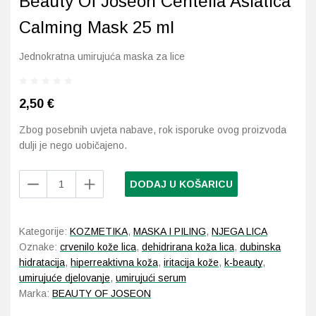
Beauty Of Joseon Centella Asiatica
Calming Mask 25 ml
Probava, hemoroidi, pr
Jednokratna umirujuća maska za lice
Srce i krvne žile, vene
Stres, nesanica, opušt
2,50
€
Zbog posebnih uvjeta nabave, rok isporuke ovog proizvoda
Uho, grlo, nos
dulji je nego uobičajeno.
Usta, usne, zubi
Beauty
DODAJ U KOŠARICU
Of
Joseon
Centella
Kategorije:
KOZMETIKA
,
MASKA I PILING
,
NJEGA LICA
Asiatica
Oznake:
crvenilo kože lica
,
dehidrirana koža lica
,
dubinska
Calming
hidratacija
,
hiperreaktivna koža
,
iritacija kože
,
k-beauty
,
Mask
umirujuće djelovanje
,
umirujući serum
25
Marka:
BEAUTY OF JOSEON
ml