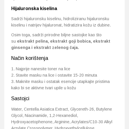
Hijaluronska kiselina
Sadrži hijaluronsku kiselinu, hidroliziranu hijaluronsku
kiselinu i natrijev hijaluronat, hidratizira kožu iz dubine.
Osim toga, sadrži prirodne biljne sastojke kao što
su
ekstrakt pelina, ekstrakt goji bobica, ekstrakt
ginsenga i ekstrakt zelenog čaja.
Način korištenja
1. Najprije nanesite toner na lice
2. Stavite masku na lice i ostavite 15-20 minuta
3. Maknite masku i ostatak esencije utapkajte pristima
kako bi se aktivne tvari upile u kožu
Sastojci
Water, Centella Asiatica Extract, Glycereth-26, Butylene
Glycol, Niacinamide, 1,2-Hexanediol,
Hydroxyacetophenone, Arginine, Acrylates/C10-30 Alkyl
Acrylate Crosspolymer, Hydroxyethylcellulose,