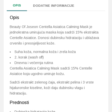
količina
OPIS
DODATNE INFORMACIJE
Opis
Beauty Of Joseon Centella Asiatica Calming Mask je
jednokratna umirujuća maska koja sadrži 15% ekstrakta
Centelle Asiatice. Donosi dubinsku hidrataciju i ublažava
crvenilo i preosjeljivost kože.
Suha koža, normalna koža i zrela koža
2. korak (wash off)
Dnevna i večernja rutina
Centella Asiatica Calming Mask sadrži 15% Centelle
Asiatice koja ugodno umiruje kožu.
Sadrži ekstrakt zelenog čaja, ekstrakt pelina i 3 vrste
hijaluronske kiseline, koži daju dubinsku vlagu i
hidrataciju.
Prednosti
Dubinska hidratacija kože