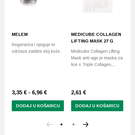
MELEM
MEDICUBE COLLAGEN
S
LIFTING MASK 27 G
M
Regenerira i njeguje te
C
održava zaštitni sloj kože.
Medicube Collagen Lifting
S
Mask anti-age je maska za
lice s Triple Collagen…
Ge
hi
in
3,35 € - 6,96 €
2,61
€
2
DODAJ U KOŠARICU
DODAJ U KOŠARICU
Ovaj
proizvod
ima
više