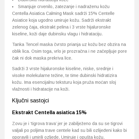
Smanjuje crvenilo, zatezanje i nadraženu kožu
Centella Asiatica Calming Mask sadrži 15% Centelle
Asiatice koja ugodno umiruje kožu. Sadrži ekstrakt
zelenog čaja, ekstrakt pelina i 3 vrste hijaluronske
kiseline, koži daje dubinsku vlagu i hidrataciju.
Tanka Tencel maska čvrsto prianja uz kožu bez obzira na
oblik lica. Osim toga, vrlo je prozračna i ne začepljuje pore
čak ni dok maska ​​prekriva lice.
Sadrži 3 vrste hijaluronske kiseline, niske, srednje i
visoke molekularne težine, te time dubinski hidratizira
kožu. Ima esencijalnu teksturu koja pruža moćan sloj
vlažnosti i hidratacije na koži.
Ključni sastojci
Ekstrakt Centella asiatica 15%
Zovu je i ‘tigrova trava’ jer je zabilježeno da su se tigrovi
valjali po poljima trave centele kad su bili ozlijeđeni kako bi
oporavili i umirili ozljede. Umiruje i opušta kožu.