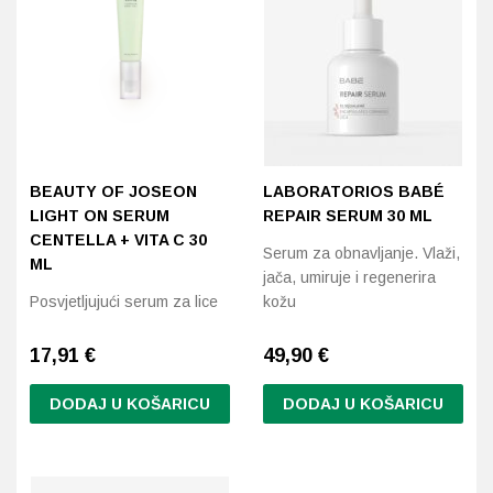
Probava, hemoroidi, pr
Srce i krvne žile, vene
Stres, nesanica, opušt
BEAUTY OF JOSEON
LABORATORIOS BABÉ
Uho, grlo, nos
LIGHT ON SERUM
REPAIR SERUM 30 ML
CENTELLA + VITA C 30
Serum za obnavljanje. Vlaži,
Usta, usne, zubi
ML
jača, umiruje i regenerira
Posvjetljujući serum za lice
kožu
17,91
€
49,90
€
DODAJ U KOŠARICU
DODAJ U KOŠARICU