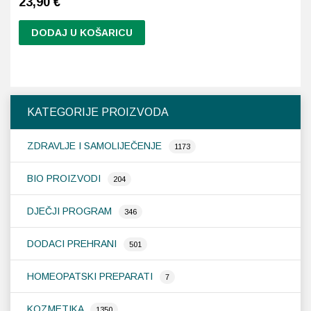
23,90
€
DODAJ U KOŠARICU
KATEGORIJE PROIZVODA
ZDRAVLJE I SAMOLIJEČENJE
1173
BIO PROIZVODI
204
DJEČJI PROGRAM
346
DODACI PREHRANI
501
HOMEOPATSKI PREPARATI
7
KOZMETIKA
1350