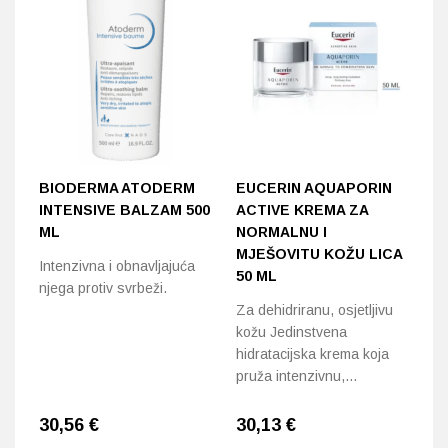
BIODERMA ATODERM
EUCERIN AQUAPORIN
B
INTENSIVE BALZAM 500
ACTIVE KREMA ZA
S
ML
NORMALNU I
Se
MJEŠOVITU KOŽU LICA
Intenzivna i obnavljajuća
tr
50 ML
njega protiv svrbeži.
hi
Za dehidriranu, osjetljivu
kožu Jedinstvena
hidratacijska krema koja
pruža intenzivnu,…
30,56
€
30,13
€
3