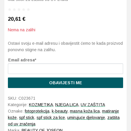
Probava, hemoroidi, pro
20,61
€
Srce i krvne žile, vene
Nema na zalihi
Stres, nesanica, opušt
Ostavi svoju e-mail adresu i obavijestit ćemo te kada proizvod
ponovno stigne na zalihu.
Uho, grlo, nos
Email adresa*
Usta, usne, zubi
OBAVIJESTI ME
SKU:
C023671
Kategorije:
KOZMETIKA
,
NJEGA LICA
,
UV ZAŠTITA
Oznake:
fotoprotekcija
,
k-beauty
,
masna koža lica
,
matiranje
kože
,
spf stick
,
spf stick za lice
,
umirujuće djelovanje
,
zaštita
od uv zračenja
Marka:
BEAUTY OF JOSEON