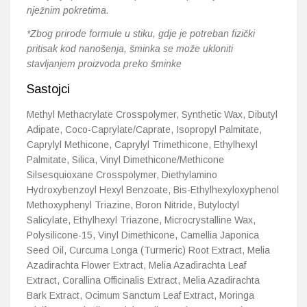
nježnim pokretima.
*Zbog prirode formule u stiku, gdje je potreban fizički
pritisak kod nanošenja, šminka se može ukloniti
stavljanjem proizvoda preko šminke
Sastojci
Methyl Methacrylate Crosspolymer, Synthetic Wax, Dibutyl
Adipate, Coco-Caprylate/Caprate, Isopropyl Palmitate,
Caprylyl Methicone, Caprylyl Trimethicone, Ethylhexyl
Palmitate, Silica, Vinyl Dimethicone/Methicone
Silsesquioxane Crosspolymer, Diethylamino
Hydroxybenzoyl Hexyl Benzoate, Bis-Ethylhexyloxyphenol
Methoxyphenyl Triazine, Boron Nitride, Butyloctyl
Salicylate, Ethylhexyl Triazone, Microcrystalline Wax,
Polysilicone-15, Vinyl Dimethicone, Camellia Japonica
Seed Oil, Curcuma Longa (Turmeric) Root Extract, Melia
Azadirachta Flower Extract, Melia Azadirachta Leaf
Extract, Corallina Officinalis Extract, Melia Azadirachta
Bark Extract, Ocimum Sanctum Leaf Extract, Moringa