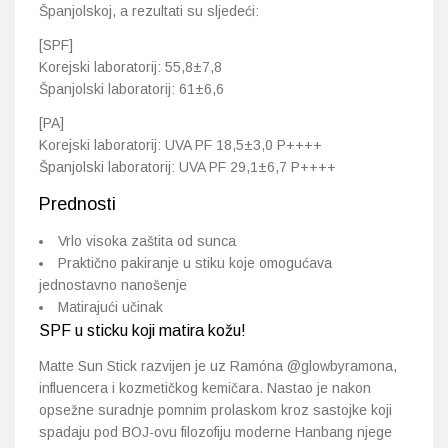
Španjolskoj, a rezultati su sljedeći:
[SPF]
Korejski laboratorij: 55,8±7,8
Španjolski laboratorij: 61±6,6
[PA]
Korejski laboratorij: UVA PF 18,5±3,0 P++++
Španjolski laboratorij: UVA PF 29,1±6,7 P++++
Prednosti
Vrlo visoka zaštita od sunca
Praktično pakiranje u stiku koje omogućava
jednostavno nanošenje
Matirajući učinak
SPF u sticku koji matira kožu!
Matte Sun Stick razvijen je uz Ramóna @glowbyramona,
influencera i kozmetičkog kemičara. Nastao je nakon
opsežne suradnje pomnim prolaskom kroz sastojke koji
spadaju pod BOJ-ovu filozofiju moderne Hanbang njege