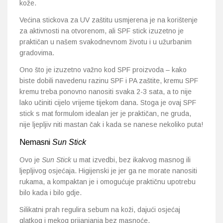
kože.
Većina stickova za UV zaštitu usmjerena je na korištenje
za aktivnosti na otvorenom, ali SPF stick izuzetno je
praktičan u našem svakodnevnom životu i u užurbanim
gradovima.
Ono što je izuzetno važno kod SPF proizvoda – kako
biste dobili navedenu razinu SPF i PA zaštite, kremu SPF
kremu treba ponovno nanositi svaka 2-3 sata, a to nije
lako učiniti cijelo vrijeme tijekom dana. Stoga je ovaj SPF
stick s mat formulom idealan jer je praktičan, ne gruda,
nije ljepljiv niti mastan čak i kada se nanese nekoliko puta!
Nemasni
Sun Stick
Ovo je
Sun Stick
u mat izvedbi, bez ikakvog masnog ili
ljepljivog osjećaja. Higijenski je jer ga ne morate nanositi
rukama, a kompaktan je i omogućuje praktičnu upotrebu
bilo kada i bilo gdje.
Silikatni prah regulira sebum na koži, dajući osjećaj
glatkog i mekog prijanjanja bez masnoće.