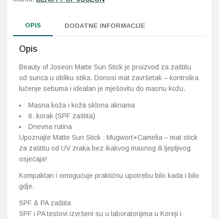
OPIS
DODATNE INFORMACIJE
Opis
Beauty of Joseon Matte Sun Stick je proizvod za zaštitu
od sunca u obliku stika. Donosi mat završetak – kontrolira
lučenje sebuma i idealan je mješovitu do masnu kožu.
Masna koža i koža sklona aknama
6. korak (SPF zaštita)
Dnevna rutina
Upoznajte Matte Sun Stick : Mugwort+Camelia – mat stick
za zaštitu od UV zraka bez ikakvog masnog ili ljepljivog
osjećaja!
Kompaktan i omogućuje praktičnu upotrebu bilo kada i bilo
gdje.
SPF & PA zaštita
SPF i PA testovi izvršeni su u laboratorijima u Koreji i