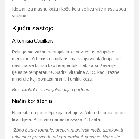
Idealan za masnu kožu i kožu koja se ljeti više masti zbog
vrućina!
Ključni sastojci
Artemisia Capillaris
Pelin je bio važan sastojak kroz povijest istočnjačke
medicine. Artemisia capillaris ima svojstvo hlađenja i od
davnina se koristi kao terapeutski lijek za snižavanje
tjelesne temperature. Sadrži vitamine A i C, kao i razne
minerale koji pomažu hraniti i umiriti kožu.
Bez alkohola, esencijalnih ulja i parfema
Način korištenja
Nanesite na područja koja trebaju zaštitu od sunca, poput
lica i tijela. Ponovno nanesite svaka 2-3 sata.
*Zbog čvrste formule, pretjerani pritisak može uzrokovati
odvajanje proizvoda od spremnika ili pucanje. Nanesite