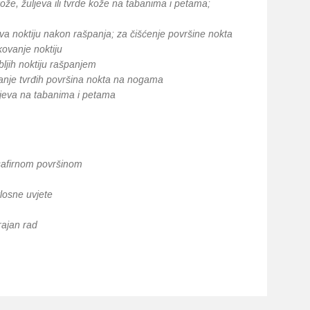
ože, žuljeva ili tvrde kože na tabanima i petama;
bova noktiju nakon rašpanja; za čišćenje površine nokta
kovanje noktiju
ljih noktiju rašpanjem
ivanje tvrđih površina nokta na nogama
ljeva na tabanima i petama
safirnom površinom
losne uvjete
rajan rad