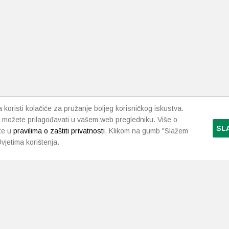
koristi kolačiće za pružanje boljeg korisničkog iskustva.
 možete prilagođavati u vašem web pregledniku. Više o
SL
te u
pravilima o zaštiti privatnosti
. Klikom na gumb "Slažem
vjetima korištenja.