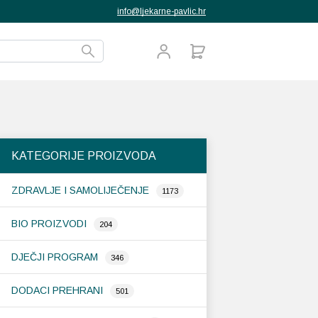
info@ljekarne-pavlic.hr
KATEGORIJE PROIZVODA
ZDRAVLJE I SAMOLIJEČENJE
1173
BIO PROIZVODI
204
DJEČJI PROGRAM
346
DODACI PREHRANI
501