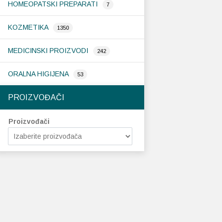
HOMEOPATSKI PREPARATI
7
KOZMETIKA
1350
MEDICINSKI PROIZVODI
242
ORALNA HIGIJENA
53
PROIZVOĐAČI
Proizvođači