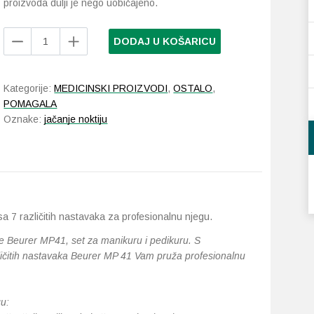
proizvoda dulji je nego uobičajeno.
Beurer
DODAJ U KOŠARICU
MP
41
set
Kategorije:
MEDICINSKI PROIZVODI
,
OSTALO
,
za
POMAGALA
manikuru
Oznake:
jačanje noktiju
i
pedikuru
količina
a 7 različitih nastavaka za profesionalnu njegu.
tite Beurer MP41, set za manikuru i pedikuru. S
azličitih nastavaka Beurer MP 41 Vam pruža profesionalnu
u: