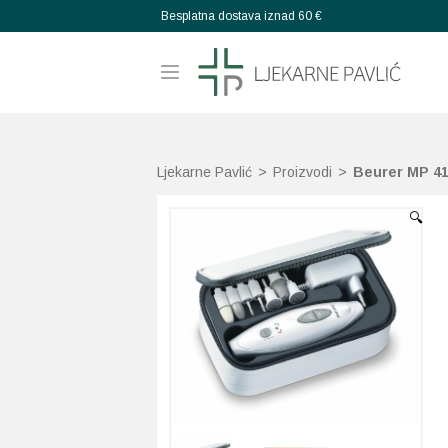
Besplatna dostava iznad 60 €
Ljekarne Pavlić
>
Proizvodi
>
Beurer MP 41
🔍