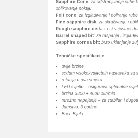
Sapphire Cone:
za odstranjivanje suhe k
oblikovanje noktiju
Felt cone:
za izglađivanje i poliranje ru
Fine sapphire disk:
za skraćivanje i obli
Rough sapphire disk:
za skraćivanje deb
Barrel shaped bit
: za rašpanje i izglađ
Sapphire cornea bit:
brzo uklanjanje žu
Tehničke specifikacije:
dvije brzine
sedam visokokvalitetnih nastavaka sa 
rotacija u dva smjera
LED svjetlo – osigurava optimalne svjet
brzina 3800 + 4600 okr/min
mrežno napajanje – za stabilan i dugot
Jamstvo: 3 godine
Boja: Bijela