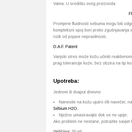
Vama. U središtu ovog proizvoda:
F
Promjene fluidnosti sebuma mogu biti odgo
kompleksni spoj bori protiv zgušnjavanja s
rizik od pojave nepravilnosti.
D.A.F. Patent
Vanjski stres može kožu učiniti reaktivnom
prag tolerancije kože, bez obzira na tip k
Upotreba:
Jednom ili dvaput dnevno
Nanesite na kožu ujutro i/ili navečer, 
Sébium H2O
.
Nježno umasiravajte dok se ne upije.
Ako problem ne nestane, potražite savjet li
Veličina:
30 ml