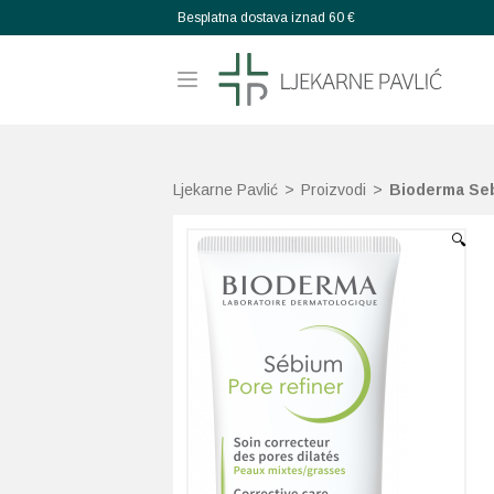
Besplatna dostava iznad 60 €
Ljekarne Pavlić
>
Proizvodi
>
Bioderma Seb
🔍