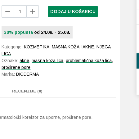
Bioderma
DODAJ U KOŠARICU
Sebium
Pore
Refiner
30% popusta
od 24.08. - 25.08.
krema
30
Kategorije:
KOZMETIKA
,
MASNA KOŽA I AKNE
,
NJEGA
ml
LICA
količina
Oznake:
akne
,
masna koža lica
,
problematična koža lica
,
proširene pore
Marka:
BIODERMA
RECENZIJE (0)
matološki korektor za uporne, proširene pore.