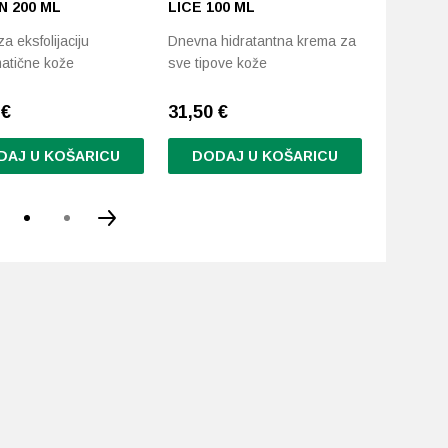
N 200 ML
LICE 100 ML
Aktivna ot
a eksfolijaciju
Dnevna hidratantna krema za
trostruki
atične kože
sve tipove kože
9
€
31,50
€
30,00
€
DAJ U KOŠARICU
DODAJ U KOŠARICU
DODA