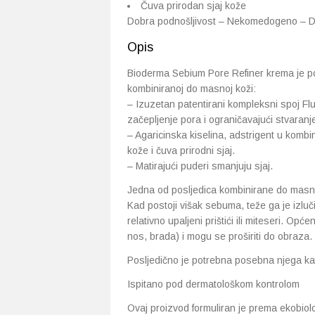
Čuva prirodan sjaj kože
Dobra podnošljivost – Nekomedogeno – D
Opis
Bioderma Sebium Pore Refiner krema je po
kombiniranoj do masnoj koži:
– Izuzetan patentirani kompleksni spoj Flu
začepljenje pora i ograničavajući stvaranje
– Agaricinska kiselina, adstrigent u kombi
kože i čuva prirodni sjaj.
– Matirajući puderi smanjuju sjaj.
Jedna od posljedica kombinirane do masne 
Kad postoji višak sebuma, teže ga je izluč
relativno upaljeni prištići ili miteseri. Op
nos, brada) i mogu se proširiti do obraza.
Posljedično je potrebna posebna njega kak
Ispitano pod dermatološkom kontrolom
Ovaj proizvod formuliran je prema ekobiol