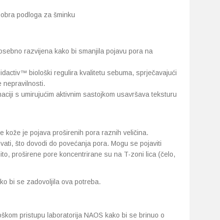
obra podloga za šminku
sebno razvijena kako bi smanjila pojavu pora na
idactiv™ biološki regulira kvalitetu sebuma, sprječavajući
 nepravilnosti.
naciji s umirujućim aktivnim sastojkom usavršava teksturu
kože je pojava proširenih pora raznih veličina.
ivati, što dovodi do povećanja pora. Mogu se pojaviti
ćenito, proširene pore koncentrirane su na T-zoni lica (čelo,
o bi se zadovoljila ova potreba.
oškom pristupu laboratorija NAOS kako bi se brinuo o