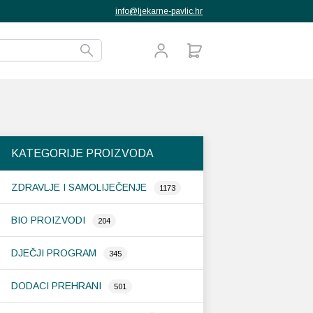
info@ljekarne-pavlic.hr
KATEGORIJE PROIZVODA
ZDRAVLJE I SAMOLIJEČENJE
1173
BIO PROIZVODI
204
DJEČJI PROGRAM
345
DODACI PREHRANI
501