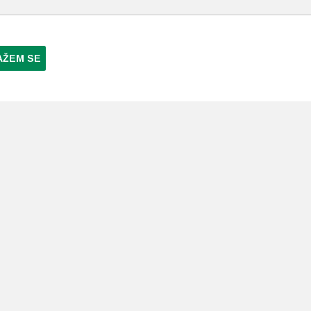
AŽEM SE
NI PLAĆANJA