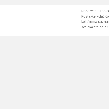
Naša web stranica 
Postavke kolačića
kolačićima saznaj
se" slažete se s U
PRETPLATI SE NA NAŠ NEWSLETTER
Prihvaćam
uvjete poslovanja
*