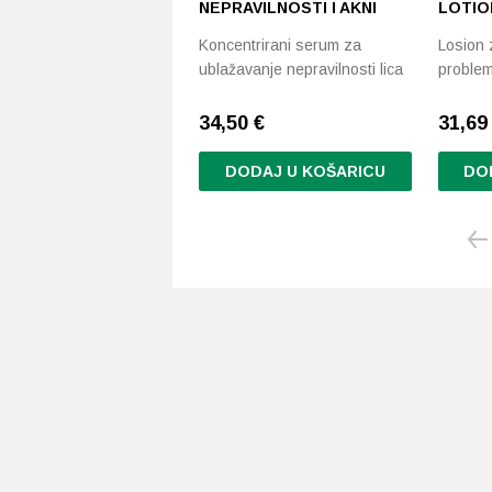
NEPRAVILNOSTI I AKNI
LOTIO
Koncentrirani serum za
Losion z
ublažavanje nepravilnosti lica
problem
34,50
€
31,6
DODAJ U KOŠARICU
DO