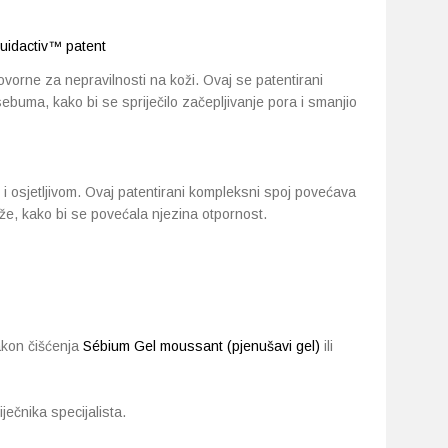
luidactiv™ patent
vorne za nepravilnosti na koži. Ovaj se patentirani
ebuma, kako bi se spriječilo začepljivanje pora i smanjio
 i osjetljivom. Ovaj patentirani kompleksni spoj povećava
ože, kako bi se povećala njezina otpornost.
nakon čišćenja
Sébium Gel moussant (pjenušavi gel)
ili
ječnika specijalista.