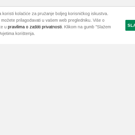
koristi kolačiće za pružanje boljeg korisničkog iskustva.
 možete prilagođavati u vašem web pregledniku. Više o
SL
te u
pravilima o zaštiti privatnosti
. Klikom na gumb "Slažem
vjetima korištenja.
LJEKARNE PAVLIĆ
PODRŠKA
NAČI
O nama
Uvjeti i pravila
Gdje smo
Dostava i isporuka
Kontakt
Raskid ugovora