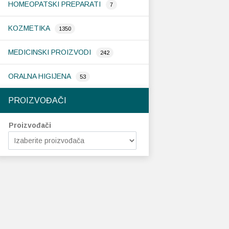
HOMEOPATSKI PREPARATI
7
KOZMETIKA
1350
MEDICINSKI PROIZVODI
242
ORALNA HIGIJENA
53
PROIZVOĐAČI
Proizvođači