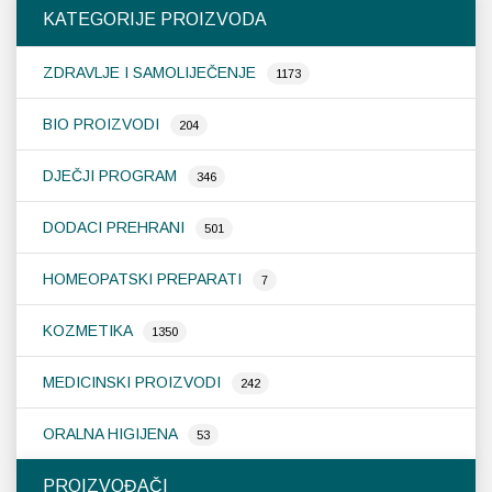
Opcije
KATEGORIJE PROIZVODA
se
mogu
ZDRAVLJE I SAMOLIJEČENJE
odabrati
1173
na
stranici
BIO PROIZVODI
204
proizvoda
DJEČJI PROGRAM
346
DODACI PREHRANI
501
HOMEOPATSKI PREPARATI
7
KOZMETIKA
1350
MEDICINSKI PROIZVODI
242
ORALNA HIGIJENA
53
PROIZVOĐAČI