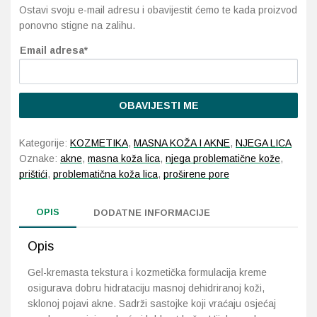
Ostavi svoju e-mail adresu i obavijestit ćemo te kada proizvod
ponovno stigne na zalihu.
Probava, hemoroidi, pr
Email adresa*
Srce i krvne žile, vene
Stres, nesanica, opušt
OBAVIJESTI ME
Uho, grlo, nos
Kategorije:
KOZMETIKA
,
MASNA KOŽA I AKNE
,
NJEGA LICA
Oznake:
akne
,
masna koža lica
,
njega problematične kože
,
Usta, usne, zubi
prištići
,
problematična koža lica
,
proširene pore
OPIS
DODATNE INFORMACIJE
Opis
Gel-kremasta tekstura i kozmetička formulacija kreme
osigurava dobru hidrataciju masnoj dehidriranoj koži,
sklonoj pojavi akne. Sadrži sastojke koji vraćaju osjećaj