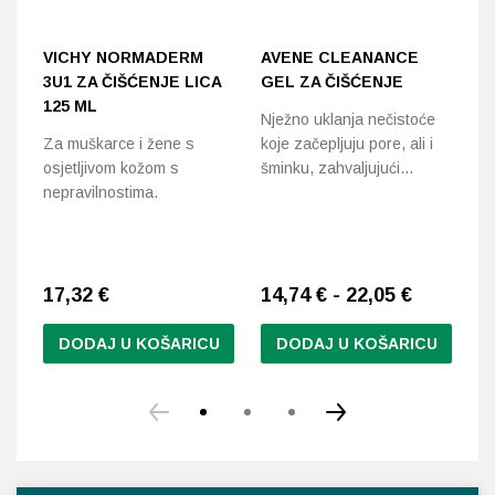
VICHY NORMADERM
AVENE CLEANANCE
L
3U1 ZA ČIŠĆENJE LICA
GEL ZA ČIŠĆENJE
E
125 ML
B
Nježno uklanja nečistoće
K
Za muškarce i žene s
koje začepljuju pore, ali i
2
osjetljivom kožom s
šminku, zahvaljujući…
nepravilnostima.
Um
či
ne
17,32
€
14,74 € - 22,05 €
1
DODAJ U KOŠARICU
DODAJ U KOŠARICU
Ovaj
proizvod
ima
više
varijanti.