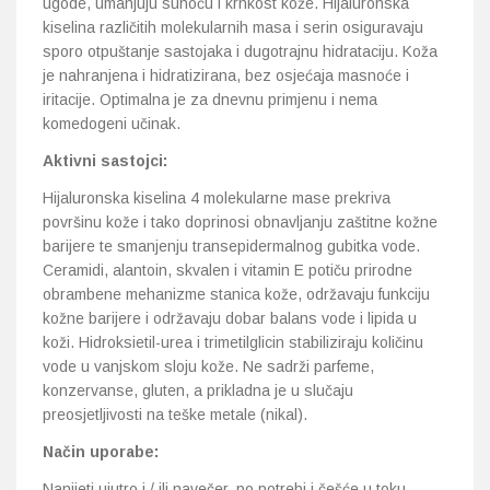
ugode, umanjuju suhoću i krhkost kože. Hijaluronska
kiselina različitih molekularnih masa i serin osiguravaju
sporo otpuštanje sastojaka i dugotrajnu hidrataciju. Koža
je nahranjena i hidratizirana, bez osjećaja masnoće i
iritacije. Optimalna je za dnevnu primjenu i nema
komedogeni učinak.
Aktivni sastojci:
Hijaluronska kiselina 4 molekularne mase prekriva
površinu kože i tako doprinosi obnavljanju zaštitne kožne
barijere te smanjenju transepidermalnog gubitka vode.
Ceramidi, alantoin, skvalen i vitamin E potiču prirodne
obrambene mehanizme stanica kože, održavaju funkciju
kožne barijere i održavaju dobar balans vode i lipida u
koži. Hidroksietil-urea i trimetilglicin stabiliziraju količinu
vode u vanjskom sloju kože. Ne sadrži parfeme,
konzervanse, gluten, a prikladna je u slučaju
preosjetljivosti na teške metale (nikal).
Način uporabe:
Nanijeti ujutro i / ili navečer, po potrebi i češće u toku