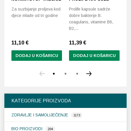
Za suzbijanje proljeva kod
Prolife kapsule sadrže
Id
djece mlađe od tri godine
dobre bakterije B.
ko
coagulans, vitamine B6,
an
B2,…
11,10
€
11,39
€
1
DODAJ U KOŠARICU
DODAJ U KOŠARICU
KATEGORIJE PROIZVODA
ZDRAVLJE I SAMOLIJEČENJE
1173
BIO PROIZVODI
204