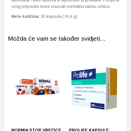
djelovanje nekih lijekova ili dijetetskih pripravaka. Primjena
ovog pripravka može izazvati normalnu tamnu stolicu.
Neto količina:
30 kapsula (=6,9 g).
Možda će vam se također svidjeti...
NORMIA STOP VREĆICE
PROLIFE KAPSULE
P