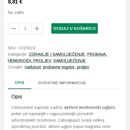
8,81
€
Na zalihi
Probava, hemoroidi, pr
Carboactive
Srce i krvne žile, vene
DODAJ U KOŠARICU
230
mg
Stres, nesanica, opušt
30
SKU:
C015624
kapsula
Kategorije:
ZDRAVLJE I SAMOLIJEČENJE
,
PROBAVA,
Uho, grlo, nos
količina
HEMOROIDI, PROLJEV
,
SAMOLIJEČENJE
Oznake:
nadutost
,
probavne tegobe
,
proljev
Usta, usne, zubi
OPIS
DODATNE INFORMACIJE
Opis
Carboactive kapsule sadrže
aktivni medicinski ugljen
,
jedan od najstarijih i najpouzdanijih prirodnih
adsorpcijskih sredstava. Zahvaljujući svojoj velikoj
specifičnoj površini, aktivni ugljen poput magneta veže