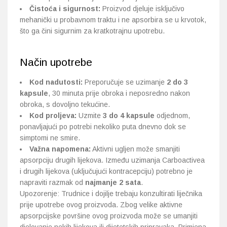
Čistoća i sigurnost:
Proizvod djeluje isključivo
mehanički u probavnom traktu i ne apsorbira se u krvotok,
što ga čini sigurnim za kratkotrajnu upotrebu.
Način upotrebe
Kod nadutosti:
Preporučuje se uzimanje
2 do 3
kapsule
, 30 minuta prije obroka i neposredno nakon
obroka, s dovoljno tekućine.
Kod proljeva:
Uzmite
3 do 4 kapsule
odjednom,
ponavljajući po potrebi nekoliko puta dnevno dok se
simptomi ne smire.
Važna napomena:
Aktivni ugljen može smanjiti
apsorpciju drugih lijekova. Između uzimanja Carboactivea
i drugih lijekova (uključujući kontracepciju) potrebno je
napraviti razmak od
najmanje 2 sata
.
Upozorenje: Trudnice i dojilje trebaju konzultirati liječnika
prije upotrebe ovog proizvoda.
Zbog velike aktivne
apsorpcijske površine ovog proizvoda može se umanjiti