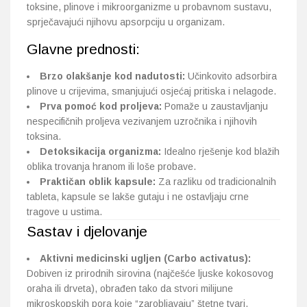
toksine, plinove i mikroorganizme u probavnom sustavu,
sprječavajući njihovu apsorpciju u organizam.
Glavne prednosti:
Brzo olakšanje kod nadutosti:
Učinkovito adsorbira
plinove u crijevima, smanjujući osjećaj pritiska i nelagode.
Prva pomoć kod proljeva:
Pomaže u zaustavljanju
nespecifičnih proljeva vezivanjem uzročnika i njihovih
toksina.
Detoksikacija organizma:
Idealno rješenje kod blažih
oblika trovanja hranom ili loše probave.
Praktičan oblik kapsule:
Za razliku od tradicionalnih
tableta, kapsule se lakše gutaju i ne ostavljaju crne
tragove u ustima.
Sastav i djelovanje
Aktivni medicinski ugljen (Carbo activatus):
Dobiven iz prirodnih sirovina (najčešće ljuske kokosovog
oraha ili drveta), obrađen tako da stvori milijune
mikroskopskih pora koje “zarobljavaju” štetne tvari.