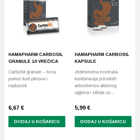
Probava, hemoroidi, pr
Srce i krvne žile, vene
Stres, nesanica, opušt
HAMAPHARM CARBOSIL
HAMAPHARM CARBOSIL
Uho, grlo, nos
GRANULE 10 VREĆICA
KAPSULE
CarboSil granule – brza
Jedinstvena trostruka
Usta, usne, zubi
pomoć kod plinova i
kombinacija prirodnih
nadutosti
adsorbensa aktivnog
ugljena i silicija uz…
6,67
€
5,99
€
DODAJ U KOŠARICU
DODAJ U KOŠARICU