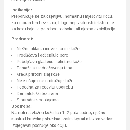
uzrokuje isušivanje.
Indikacije:
Preporučuje se za osjetljivu, normalnu i mješovitu kožu,
za umoran ten bez sjaja, blage nepravilnosti teksture te
za kožu kojoj je potrebna redovita, ali nježna eksfolijacija.
Prednosti:
Nježno uklanja mrtve stanice kože
Pročišćava i odčepljuje pore
Poboljšava glatkoću i teksturu kože
Pomaže u ujednačavanju tena
Vraća prirodni sjaj kože
Ne isušuje i ne nadražuje kožu
Pogodna za redovitu upotrebu
Dermatološki testirana
S prirodnim sastojcima
Upotreba:
Nanijeti na vlažnu kožu lica 1–2 puta tjedno, nježno
masirati kružnim pokretima, zatim isprati mlakom vodom.
Izbjegavati područje oko očiju.