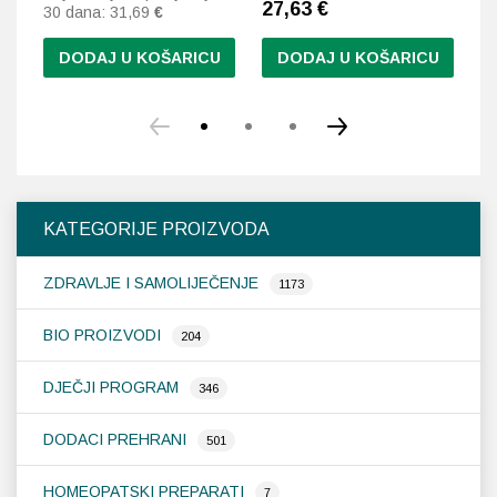
27,63
€
2
30 dana:
31,69
€
DODAJ U KOŠARICU
DODAJ U KOŠARICU
KATEGORIJE PROIZVODA
ZDRAVLJE I SAMOLIJEČENJE
1173
BIO PROIZVODI
204
DJEČJI PROGRAM
346
DODACI PREHRANI
501
HOMEOPATSKI PREPARATI
7