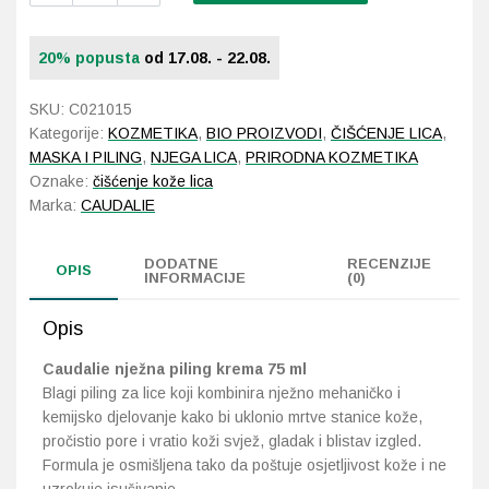
piling
krema
Probava, hemoroidi, pr
20% popusta
od 17.08. - 22.08.
75
ml
Srce i krvne žile, vene
SKU:
C021015
količina
Kategorije:
KOZMETIKA
,
BIO PROIZVODI
,
ČIŠĆENJE LICA
,
Stres, nesanica, opušt
MASKA I PILING
,
NJEGA LICA
,
PRIRODNA KOZMETIKA
Oznake:
čišćenje kože lica
Marka:
CAUDALIE
Uho, grlo, nos
Usta, usne, zubi
DODATNE
RECENZIJE
OPIS
INFORMACIJE
(0)
Opis
Caudalie nježna piling krema 75 ml
Blagi piling za lice koji kombinira nježno mehaničko i
kemijsko djelovanje kako bi uklonio mrtve stanice kože,
pročistio pore i vratio koži svjež, gladak i blistav izgled.
Formula je osmišljena tako da poštuje osjetljivost kože i ne