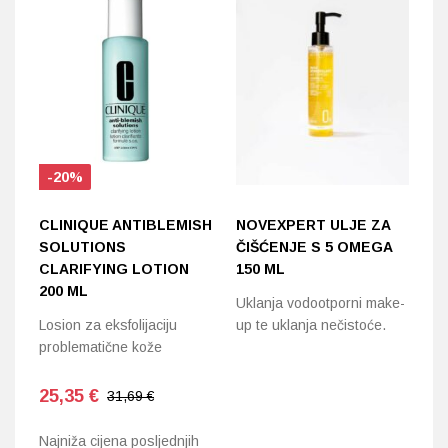
-20%
CLINIQUE ANTIBLEMISH
NOVEXPERT ULJE ZA
C
SOLUTIONS
ČIŠĆENJE S 5 OMEGA
D
CLARIFYING LOTION
150 ML
Po
200 ML
Uklanja vodootporni make-
po
Losion za eksfolijaciju
up te uklanja nečistoće.
m
problematične kože
25,35
€
31,69 €
Najniža cijena posljednjih