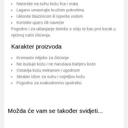
Nanesite na suhu kožu lica i vrata
Lagano umasirajte kružnim pokretima
Uklonite blazinicom ili isperite vodom
Koristite ujutro i/ili navečer
Pogodno i za uklanjanje šminke s očiju te kao prvi korak u
nježnoj rutini čišćenja.
Karakter proizvoda
Kremasto mlijeko za čišćenje
Ne isušuje kožu i ne narušava barijeru kože
Ostavlja kožu mekanom i ugodnom
Idealan izbor za suhu i osjetljivu kožu
Pogodno za svakodnevnu upotrebu
Možda će vam se također svidjeti...