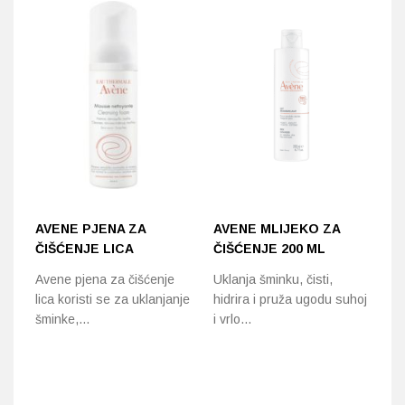
AVENE PJENA ZA
AVENE MLIJEKO ZA
A
ČIŠĆENJE LICA
ČIŠĆENJE 200 ML
L
2
Avene pjena za čišćenje
Uklanja šminku, čisti,
lica koristi se za uklanjanje
hidrira i pruža ugodu suhoj
Lo
šminke,…
i vrlo…
uk
os