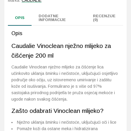
Marka:
CAUDALIE
Probava, hemoroidi, pr
DODATNE
RECENZIJE
OPIS
INFORMACIJE
(0)
Srce i krvne žile, vene
Opis
Stres, nesanica, opušt
Caudalie Vinoclean nježno mlijeko za
čišćenje 200 ml
Uho, grlo, nos
Caudalie Vinoclean nježno mlijeko za čišćenje lica
Usta, usne, zubi
učinkovito uklanja šminku i nečistoće, uključujući osjetljivo
područje oko očiju, uz istovremeno umirivanje i zaštitu
kože od isušivanja. Formulirano je s više od 97%
sastojaka prirodnog podrijetla te pruža osjećaj mekoće i
ugode nakon svakog čišćenja.
Zašto odabrati Vinoclean mlijeko?
Nježno uklanja šminku i nečistoće, uključujući oči i lice
Pomaže koži da ostane meka i hidratizirana