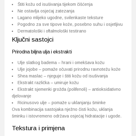
Štiti kožu od isušivanja tijekom čišćenja
Ne ostavlja osjećaj zatezanja
Lagano mlijeko ugodne, svilenkaste teksture
Pogodno za sve tipove kože, posebno suhu i osjetljivu
Dermatološki i oftalmološki testirano
Ključni sastojci
Prirodna biljna ulja i ekstrakti
Ulje slatkog badema – hrani i omekšava kožu
Ulje jojobe – pomaže očuvati prirodnu ravnotežu kože
Shea maslac – njeguje i štiti kožu od isušivanja
Ekstrakt različka – umiruje kožu
Ekstrakt sjemenki grožđa (polifenoli) – antioksidativno
djelovanje
Ricinusovo ulje – pomaže u uklanjanju šminke
Ova kombinacija sastojaka nježno čisti kožu, uklanja
šminku i istovremeno održava osjećaj hidratacije i ugode.
Tekstura i primjena