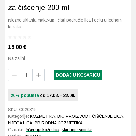
Imunitet
Magnezij
Vitamin H - Biotin
Maska i piling
Dermatitis, iritacije, s
Profesionalna njega k
Ostalo
za čišćenje 200 ml
Jetra
Selen
Vitamin K
Masna koža i akne
Higijena tijela
Otopine za leće
Nježno uklanja make-up i čisti područje lica i očiju u jednom
koraku
Kosa, koža i nokti
Željezo
Vitamini za djecu
Njega i hidratacija
Njega ruku
Steznici, ortoze
18,00
€
Kosti, zglobovi, mišići
Njega oko očiju
Njega stopala
Tlakomjeri
Na zalihi
Mokraćni sustav
Njega usana
Njega tijela
Toplomjeri
Caudalie
DODAJ U KOŠARICU
Mršavljenje
Njega za muškarce
Vinoclean
nježno
mlijeko
Oči
Osjetljiva koža, crvenil
20% popusta
od 17.08. - 22.08.
za
čišćenje
Opće stanje organizma
Oštećena koža, rane
SKU:
C020315
200
Kategorije:
KOZMETIKA
,
BIO PROIZVODI
,
ČIŠĆENJE LICA
,
ml
Opekline, rane, ožiljci
Suha koža
NJEGA LICA
,
PRIRODNA KOZMETIKA
količina
Oznake:
čišćenje kože lica
,
skidanje šminke
Pamćenje i koncentraci
Umorna koža i bez sjaj