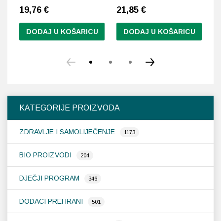
19,76
€
21,85
€
1
DODAJ U KOŠARICU
DODAJ U KOŠARICU
KATEGORIJE PROIZVODA
ZDRAVLJE I SAMOLIJEČENJE
1173
BIO PROIZVODI
204
DJEČJI PROGRAM
346
DODACI PREHRANI
501