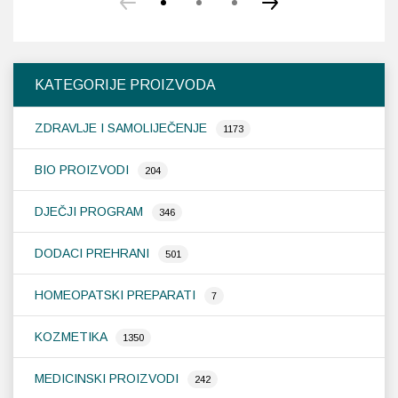
ima
više
varijanti.
Opcije
KATEGORIJE PROIZVODA
se
mogu
ZDRAVLJE I SAMOLIJEČENJE
odabrati
1173
na
stranici
BIO PROIZVODI
204
proizvoda
DJEČJI PROGRAM
346
DODACI PREHRANI
501
HOMEOPATSKI PREPARATI
7
KOZMETIKA
1350
MEDICINSKI PROIZVODI
242