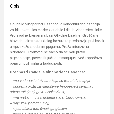
Opis
Caudalie Vinoperfect Essence je koncentrirana esencija
za blistavost lica marke Caudalie i dio je Vinoperfect linije.
Proizvod je kreiran na bazi Glikolne kiseline, Grožđane
biovode i ekstrakta Bijelog božura te predstavlja prvi korak
u njezi kože s dobnim pjegama. Pruža intenzivnu
hidrataciju. Proizvod ne samo da se bori protiv
pigmentacije, posvjetljujući je i smanjujući, već i sprečava
pojavu novih mrlja u budućnosti.
Prednosti Caudalie Vinoperfect Essence:
– ima vodenastu teksturu koja se trenutačno upija;
– priprema kožu za nanošenje Vinoperfect seruma i
udvostručuje njegovu učinkovitost;
– ima nježan miris s notama narančinog cvijeta;
– daje koži prirodan sjaj;
– izjednačava ten, čineći ga glatkim;