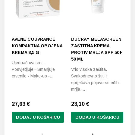
AVENE COUVRANCE
DUCRAY MELASCREEN
N
KOMPAKTNA OBOJENA
ZAŠTITNA KREMA
R
KREMA 8,5 G
PROTIV MRLJA SPF 50+
Č
50 ML
Ujednačava ten -
3u
Posvjetljuje - Smanjuje
Vrlo visoka zaštita.
crvenilo - Make-up -…
Svakodnevno štiti i
sprječava pojavu smeđih
mrlja.…
27,63 €
23,10
€
2
DODAJ U KOŠARICU
DODAJ U KOŠARICU
Ovaj
proizvod