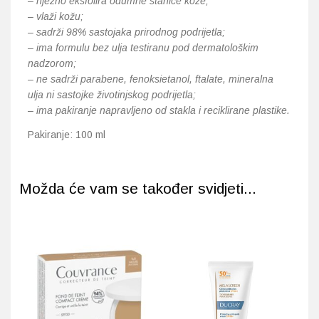
– nježno eksfolira odumrle stanice kože;
– vlaži kožu;
– sadrži 98% sastojaka prirodnog podrijetla;
– ima formulu bez ulja testiranu pod dermatološkim
nadzorom;
– ne sadrži parabene, fenoksietanol, ftalate, mineralna
ulja ni sastojke životinjskog podrijetla;
– ima pakiranje napravljeno od stakla i reciklirane plastike.
Pakiranje: 100 ml
Možda će vam se također svidjeti...