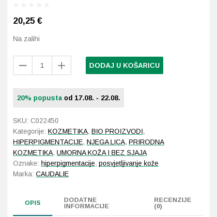
20,25
€
Probava, hemoroidi, pr
Na zalihi
Srce i krvne žile, vene
Caudalie
DODAJ U KOŠARICU
Stres, nesanica, opušt
Vinoperfect
Essence
100
Uho, grlo, nos
20% popusta
od 17.08. - 22.08.
ml
količina
Usta, usne, zubi
SKU:
C022450
Kategorije:
KOZMETIKA
,
BIO PROIZVODI
,
HIPERPIGMENTACIJE
,
NJEGA LICA
,
PRIRODNA
KOZMETIKA
,
UMORNA KOŽA I BEZ SJAJA
Oznake:
hiperpigmentacije
,
posvjetljivanje kože
Marka:
CAUDALIE
DODATNE
RECENZIJE
OPIS
INFORMACIJE
(0)