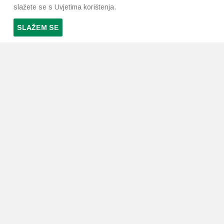
slažete se s Uvjetima korištenja.
SLAŽEM SE
PRETPLATI SE NA NAŠ NEWSLETTER
Prihvaćam
uvjete poslovanja
*
LJEKARNE PAVLIĆ
PODRŠKA