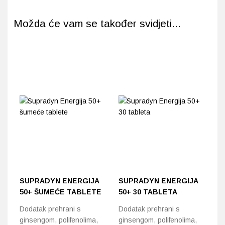
Možda će vam se također svidjeti...
SUPRADYN ENERGIJA
SUPRADYN ENERGIJA
A
50+ ŠUMEĆE TABLETE
50+ 30 TABLETA
K
Dodatak prehrani s
Dodatak prehrani s
Si
ginsengom, polifenolima,
ginsengom, polifenolima,
na