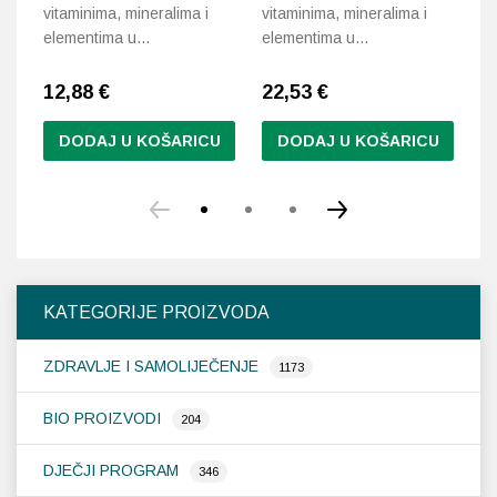
vitaminima, mineralima i
vitaminima, mineralima i
od
elementima u…
elementima u…
12,88
€
22,53
€
8
DODAJ U KOŠARICU
DODAJ U KOŠARICU
KATEGORIJE PROIZVODA
ZDRAVLJE I SAMOLIJEČENJE
1173
BIO PROIZVODI
204
DJEČJI PROGRAM
346