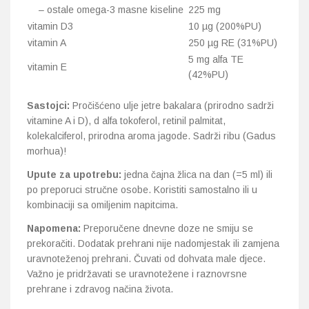
– ostale omega-3 masne kiseline
225 mg
vitamin D3
10 µg (200%PU)
vitamin A
250 µg RE (31%PU)
5 mg alfa TE
vitamin E
(42%PU)
Sastojci:
Pročišćeno ulje jetre bakalara (prirodno sadrži
vitamine A i D), d alfa tokoferol, retinil palmitat,
kolekalciferol, prirodna aroma jagode. Sadrži ribu (Gadus
morhua)!
Upute za upotrebu:
jedna čajna žlica na dan (=5 ml) ili
po preporuci stručne osobe. Koristiti samostalno ili u
kombinaciji sa omiljenim napitcima.
Napomena:
Preporučene dnevne doze ne smiju se
prekoračiti. Dodatak prehrani nije nadomjestak ili zamjena
uravnoteženoj prehrani. Čuvati od dohvata male djece.
Važno je pridržavati se uravnotežene i raznovrsne
prehrane i zdravog načina života.