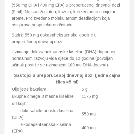
(550 mg DHA i 400 mg EPA) u preporučenoj dnevnoj dozi
(5 ml). Ne sadrži gluten, kazein, konzervanse i umjetne
arome. Proizvedeno molekularnom destilacijom koja
osigurava besprijekornu čistoću.
Sadrži 550 mg dokosaheksaenske kiseline u
preporučenoj dnevnoj dozi.
Uzimanje dokosaheksaenske kiseline (DHA) doprinosi
normalnom razvoju vida djece do 12 godina (povoljan
učinak postiže se uzimanjem 100 mg DHA dnevno).
Sastojci u preporučenoj dnevnoj dozi (jedna čajna
žlica =5 ml)
Ulje jetre bakalara
5 g
ukupne omega-3 masne kiseline
1175 mg
od kojih:
– dokosaheksaenska kiselina
550 mg
(DHA)
– eikosapentaenska kiselina
400 mg
(EPA)