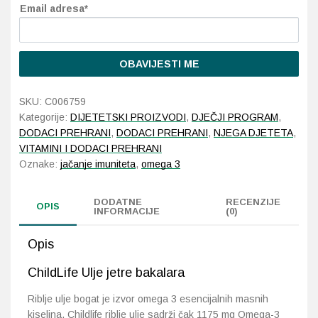
Email adresa*
Probava, hemoroidi, pr
OBAVIJESTI ME
Srce i krvne žile, vene
SKU:
C006759
Stres, nesanica, opušt
Kategorije:
DIJETETSKI PROIZVODI
,
DJEČJI PROGRAM
,
DODACI PREHRANI
,
DODACI PREHRANI
,
NJEGA DJETETA
,
Uho, grlo, nos
VITAMINI I DODACI PREHRANI
Oznake:
jačanje imuniteta
,
omega 3
Usta, usne, zubi
DODATNE
RECENZIJE
OPIS
INFORMACIJE
(0)
Opis
ChildLife Ulje jetre bakalara
Riblje ulje bogat je izvor omega 3 esencijalnih masnih
kiselina. Childlife riblje ulje sadrži čak 1175 mg Omega-3