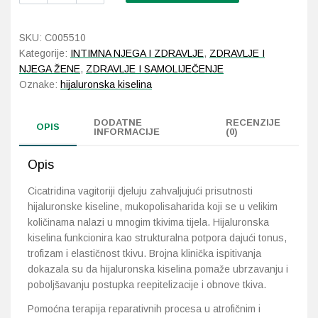
količina
Probava, hemoroidi, pr
SKU:
C005510
Kategorije:
INTIMNA NJEGA I ZDRAVLJE
,
ZDRAVLJE I
Srce i krvne žile, vene
NJEGA ŽENE
,
ZDRAVLJE I SAMOLIJEČENJE
Oznake:
hijaluronska kiselina
Stres, nesanica, opušt
DODATNE
RECENZIJE
OPIS
INFORMACIJE
(0)
Uho, grlo, nos
Opis
Usta, usne, zubi
Cicatridina vagitoriji djeluju zahvaljujući prisutnosti
hijaluronske kiseline, mukopolisaharida koji se u velikim
količinama nalazi u mnogim tkivima tijela. Hijaluronska
kiselina funkcionira kao strukturalna potpora dajući tonus,
trofizam i elastičnost tkivu. Brojna klinička ispitivanja
dokazala su da hijaluronska kiselina pomaže ubrzavanju i
poboljšavanju postupka reepitelizacije i obnove tkiva.
Pomoćna terapija reparativnih procesa u atrofičnim i