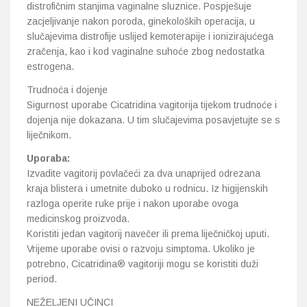
distrofičnim stanjima vaginalne sluznice. Pospješuje
zacjeljivanje nakon poroda, ginekoloških operacija, u
slučajevima distrofije uslijed kemoterapije i ionizirajućega
zračenja, kao i kod vaginalne suhoće zbog nedostatka
estrogena.
Trudnoća i dojenje
Sigurnost uporabe Cicatridina vagitorija tijekom trudnoće i
dojenja nije dokazana. U tim slučajevima posavjetujte se s
liječnikom.
Uporaba:
Izvadite vagitorij povlačeći za dva unaprijed odrezana
kraja blistera i umetnite duboko u rodnicu. Iz higijenskih
razloga operite ruke prije i nakon uporabe ovoga
medicinskog proizvoda.
Koristiti jedan vagitorij navečer ili prema liječničkoj uputi.
Vrijeme uporabe ovisi o razvoju simptoma. Ukoliko je
potrebno, Cicatridina® vagitoriji mogu se koristiti duži
period.
NEŽELJENI UČINCI