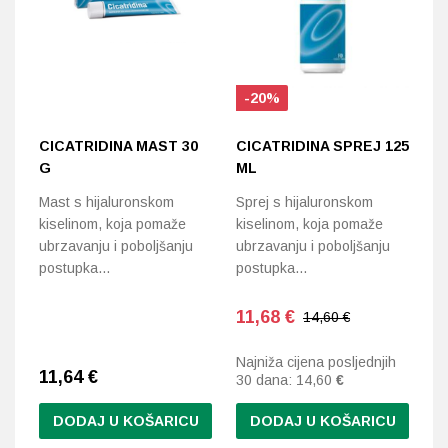
-20%
CICATRIDINA MAST 30
CICATRIDINA SPREJ 125
H
G
ML
F
G
Mast s hijaluronskom
Sprej s hijaluronskom
kiselinom, koja pomaže
kiselinom, koja pomaže
Za
ubrzavanju i poboljšanju
ubrzavanju i poboljšanju
hr
postupka…
postupka…
11,68
€
14,60 €
Najniža cijena posljednjih
11,64
€
1
30 dana:
14,60
€
DODAJ U KOŠARICU
DODAJ U KOŠARICU