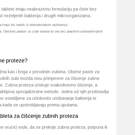
 tablete imaju neabrazivnu formulaciju pa čiste bez
st neželjenih bakterija i drugih mikroorganizama.
azivaju loš zadah (u laboratorijskom ispitivanju)
ima. Običnom pastom za zube smatra se ona bez posebnih antibakterijskih
bne proteze?
ažna kao i briga o prirodnim zubima. Obične paste za
rodnih zubi možda nisu primjerene za čišćenje zubne
ze. Zubna proteza iziskuje svakodnevno čišćenje, a
zahtijeva specijalizirane metode. Jedna od njih predstavlja
o osmišljene za učinkovito uništavanje bakterija te
ja kada se upotrebljavaju prema uputama.
bleta za čišćenje zubnih proteza
ne vruće) vode, da se prekrije zubna proteza, potpuna ili