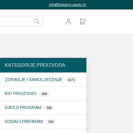
info@ljekarne-pavlic.hr
KATEGORIJE PROIZVODA
ZDRAVLJE I SAMOLIJEČENJE
1173
BIO PROIZVODI
204
DJEČJI PROGRAM
346
DODACI PREHRANI
501