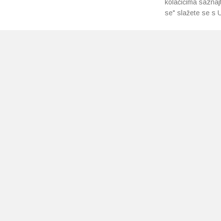
kolačićima saznaj
se" slažete se s U
PRETPLATI SE NA NAŠ NEWSLETTER
Prihvaćam
uvjete poslovanja
*
Copyright 2026 © Ljekarne Pavlić