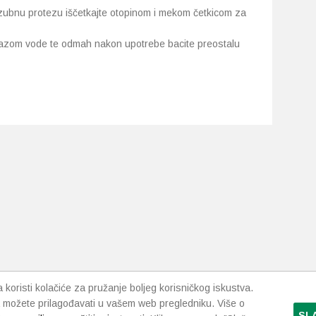
m zubnu protezu iščetkajte otopinom i mekom četkicom za
mlazom vode te odmah nakon upotrebe bacite preostalu
koristi kolačiće za pružanje boljeg korisničkog iskustva.
 možete prilagođavati u vašem web pregledniku. Više o
SL