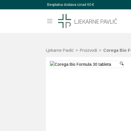
Besplatna dostava iznad 60 €
Ljekarne Pavlić
>
Proizvodi
>
Corega Bio F
🔍