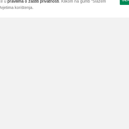
te u
pravilima o zaštiti privatnosti
. Klikom na gumb "Slažem
vjetima korištenja.
LJEKARNE PAVLIĆ
PODRŠKA
NAČI
O nama
Uvjeti i pravila
Gdje smo
Dostava i isporuka
Kontakt
Raskid ugovora
a.neuralab.site