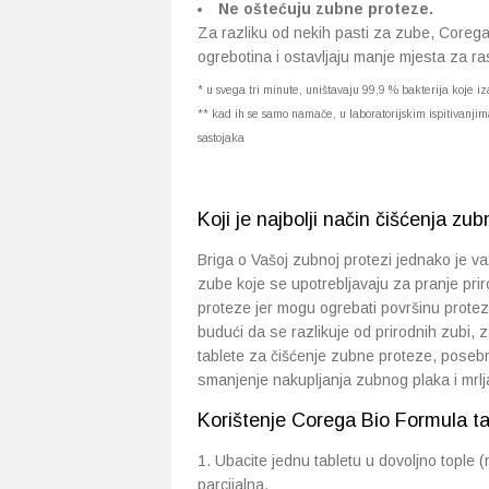
Ne oštećuju zubne proteze.
Za razliku od nekih pasti za zube, Corega
ogrebotina i ostavljaju manje mjesta za ra
* u svega tri minute, uništavaju 99,9 % bakterija koje iz
** kad ih se samo namače, u laboratorijskim ispitivanj
sastojaka
Koji je najbolji način čišćenja zu
Briga o Vašoj zubnoj protezi jednako je v
zube koje se upotrebljavaju za pranje pri
proteze jer mogu ogrebati površinu prote
budući da se razlikuje od prirodnih zubi, 
tablete za čišćenje zubne proteze, posebn
smanjenje nakupljanja zubnog plaka i mrl
Korištenje Corega Bio Formula ta
Ubacite jednu tabletu u dovoljno tople (
parcijalna.