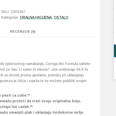
Formula
30
SKU:
C002367
tableta
Kategorije:
ORALNA HIGIJENA
,
OSTALO
količina
RECENZIJE (0)
bitelj cjelonoćnog namakanja, Corega Bio Formula tablete
vod za Vas. U samo tri minute*, one uništavaju 99,9 %
d ih se koristi prema uputama, pomažu pri uklanjanju
roteza je čišća i svježa te se možete približiti svojim
h pasti za zube.**
omažu protezi da vrati svoju originalnu boju.
zivaju loš zadah.**
žu smanjiti plak i uklanjaju tvrdokorne mrlje.