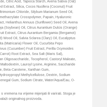
e, Citric Acid, Tapioca Starch, Avena Sativa (Oat)
d Extract, Silica, Cocos Nucifera (Coconut) Fruit
yltrimonium Chloride, Silybum Marianum Seed Oil,
Dimethacrylate Crosspolymer, Papain, Hyaluronic
ract, Helianthus Annuus (Sunflower) Seed Oil, Avena
oja (Soybean) Oil, Citrus Aurantium Dulcis (Orange)
Fruit Extract, Citrus Aurantium Bergamia (Bergamot)
) Wood Oil, Salvia Sclarea (Clary) Oil, Eucalyptus
ta (Matricaria) Flower Oil, Cucurbita Pepo
ivus (Cucumber) Fruit Extract, Perilla Ocymoides
Carrot) Root Extract, Sea Salt (Maris Sal),
can Oligosaccharide, Tocopherol, Castoryl Maleate,
, Maltodextrin, Lauroyl Lysine, Arginine, Saccharide
te, Beta-Carotene, Xanthan Gum,
Hydroxypropyl Methylcellulose, Dextrin, Sodium
 Senegal Gum, Sodium Citrate, Water/Aqua/Eau, O-
 vremena na vrijeme mijenjati ili varirati. Stoga je
balaži originalnog proizvoda.