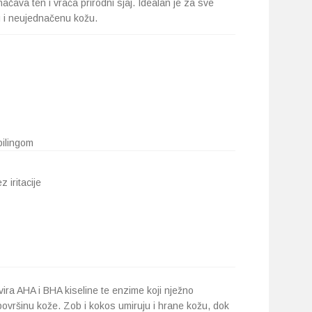
ačava ten i vraća prirodni sjaj. Idealan je za sve
hu i neujednačenu kožu.
pilingom
 iritacije
vira AHA i BHA kiseline te enzime koji nježno
površinu kože. Zob i kokos umiruju i hrane kožu, dok