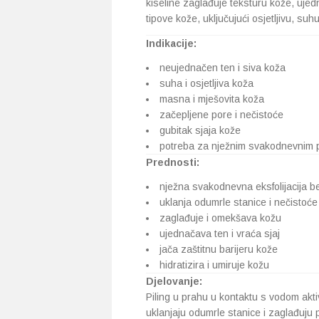
kiseline zaglađuje teksturu kože, ujedn
tipove kože, uključujući osjetljivu, su
Indikacije:
neujednačen ten i siva koža
suha i osjetljiva koža
masna i mješovita koža
začepljene pore i nečistoće
gubitak sjaja kože
potreba za nježnim svakodnevnim 
Prednosti:
nježna svakodnevna eksfolijacija bez
uklanja odumrle stanice i nečistoće
zaglađuje i omekšava kožu
ujednačava ten i vraća sjaj
jača zaštitnu barijeru kože
hidratizira i umiruje kožu
Djelovanje:
Piling u prahu u kontaktu s vodom akti
uklanjaju odumrle stanice i zaglađuju 