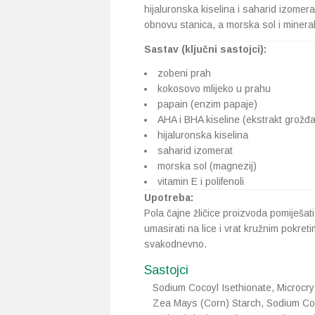
hijaluronska kiselina i saharid izomera
obnovu stanica, a morska sol i mineral
Sastav (ključni sastojci):
zobeni prah
kokosovo mlijeko u prahu
papain (enzim papaje)
AHA i BHA kiseline (ekstrakt grožđa
hijaluronska kiselina
saharid izomerat
morska sol (magnezij)
vitamin E i polifenoli
Upotreba:
Pola čajne žličice proizvoda pomiješa
umasirati na lice i vrat kružnim pokreti
svakodnevno.
Sastojci
Sodium Cocoyl Isethionate, Microcrys
Zea Mays (Corn) Starch, Sodium Co