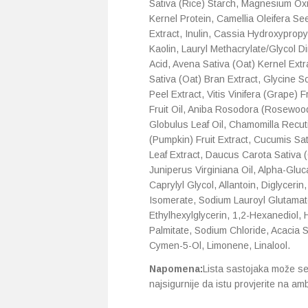
Sativa (Rice) Starch, Magnesium Oxid
Kernel Protein, Camellia Oleifera See
Extract, Inulin, Cassia Hydroxyprop
Kaolin, Lauryl Methacrylate/Glycol 
Acid, Avena Sativa (Oat) Kernel Ext
Sativa (Oat) Bran Extract, Glycine S
Peel Extract, Vitis Vinifera (Grape) 
Fruit Oil, Aniba Rosodora (Rosewood
Globulus Leaf Oil, Chamomilla Recuti
(Pumpkin) Fruit Extract, Cucumis Sat
Leaf Extract, Daucus Carota Sativa (
Juniperus Virginiana Oil, Alpha-Glu
Caprylyl Glycol, Allantoin, Diglycerin
Isomerate, Sodium Lauroyl Glutama
Ethylhexylglycerin, 1,2-Hexanediol, 
Palmitate, Sodium Chloride, Acacia
Cymen-5-Ol, Limonene, Linalool.
Napomena:
Lista sastojaka može se s
najsigurnije da istu provjerite na am