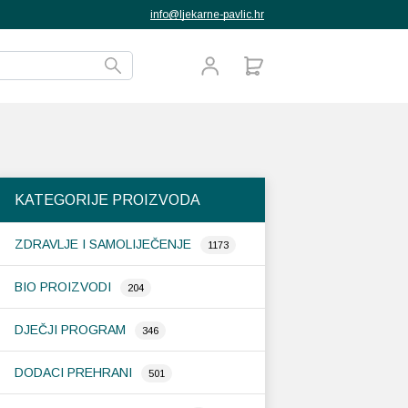
info@ljekarne-pavlic.hr
KATEGORIJE PROIZVODA
ZDRAVLJE I SAMOLIJEČENJE
1173
BIO PROIZVODI
204
DJEČJI PROGRAM
346
DODACI PREHRANI
501