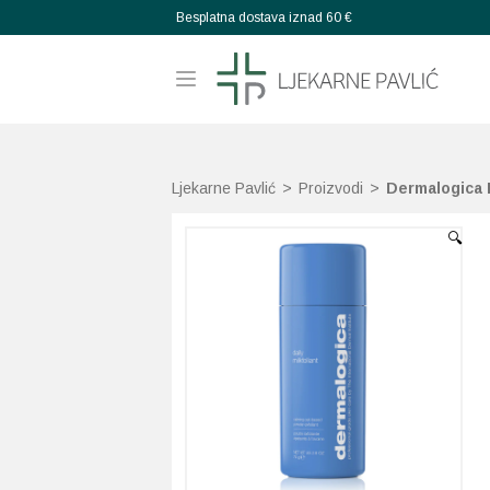
Besplatna dostava iznad 60 €
Ljekarne Pavlić
>
Proizvodi
>
Dermalogica D
🔍