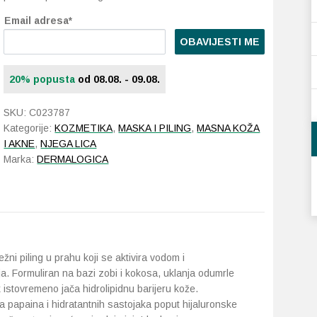
Email adresa*
OBAVIJESTI ME
20% popusta
od 08.08. - 09.08.
SKU:
C023787
Kategorije:
KOZMETIKA
,
MASKA I PILING
,
MASNA KOŽA
I AKNE
,
NJEGA LICA
Marka:
DERMALOGICA
ežni piling u prahu koji se aktivira vodom i
ja. Formuliran na bazi zobi i kokosa, uklanja odumrle
 istovremeno jača hidrolipidnu barijeru kože.
a papaina i hidratantnih sastojaka poput hijaluronske