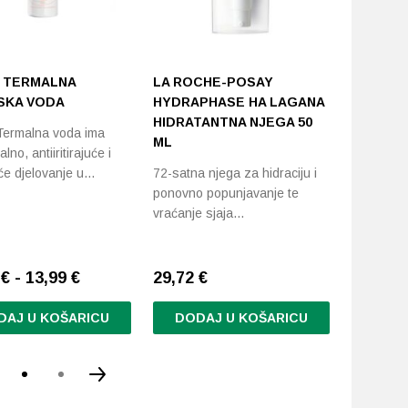
 TERMALNA
LA ROCHE-POSAY
LA ROCH
SKA VODA
HYDRAPHASE HA LAGANA
SINDET 
HIDRATANTNA NJEGA 50
Termalna voda ima
Iznimno 
ML
lno, antiiritirajuće i
pranje be
će djelovanje u…
72-satna njega za hidraciju i
sklonoj…
ponovno popunjavanje te
vraćanje sjaja…
€ - 13,99 €
29,72
€
23,08
€
DAJ U KOŠARICU
DODAJ U KOŠARICU
DODA
d