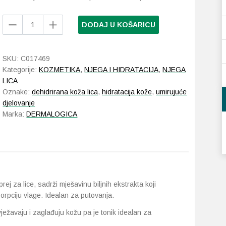
Dermalogica
DODAJ U KOŠARICU
Multi-
Active
Toner
SKU:
C017469
250
Kategorije:
KOZMETIKA
,
NJEGA I HIDRATACIJA
,
NJEGA
ml
LICA
količina
Oznake:
dehidrirana koža lica
,
hidratacija kože
,
umirujuće
djelovanje
Marka:
DERMALOGICA
ej za lice, sadrži mješavinu biljnih ekstrakta koji
sorpciju vlage. Idealan za putovanja.
ježavaju i zaglađuju kožu pa je tonik idealan za