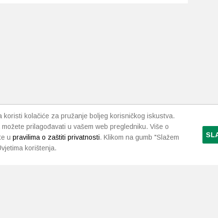
.
i
da
koristi kolačiće za pružanje boljeg korisničkog iskustva.
 možete prilagođavati u vašem web pregledniku. Više o
SL
te u
pravilima o zaštiti privatnosti
. Klikom na gumb "Slažem
vjetima korištenja.