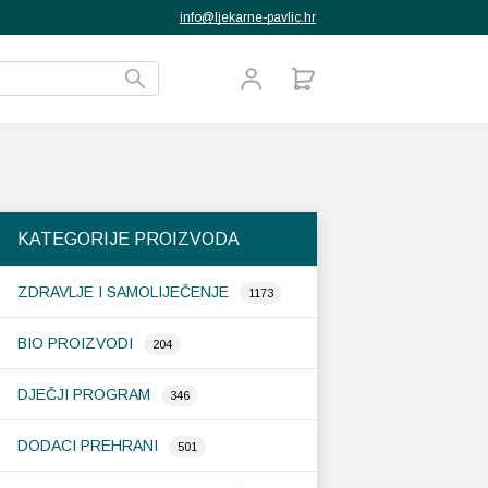
info@ljekarne-pavlic.hr
KATEGORIJE PROIZVODA
ZDRAVLJE I SAMOLIJEČENJE
1173
BIO PROIZVODI
204
DJEČJI PROGRAM
346
DODACI PREHRANI
501