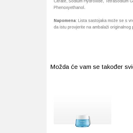
Citrate, Sodium Hydroxide, Tetrasodium Gl
Phenoxyethanol.
Napomena
: Lista sastojaka može se s vrem
da istu provjerite na ambalaži originalnog
Možda će vam se također svidj