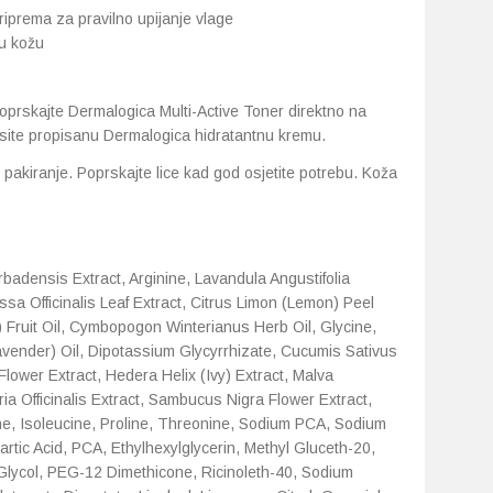
riprema za pravilno upijanje vlage
ju kožu
prskajte Dermalogica Multi-Active Toner direktno na
anesite propisanu Dermalogica hidratantnu kremu.
o pakiranje. Poprskajte lice kad god osjetite potrebu. Koža
badensis Extract, Arginine, Lavandula Angustifolia
ssa Officinalis Leaf Extract, Citrus Limon (Lemon) Peel
 Fruit Oil, Cymbopogon Winterianus Herb Oil, Glycine,
Lavender) Oil, Dipotassium Glycyrrhizate, Cucumis Sativus
lower Extract, Hedera Helix (Ivy) Extract, Malva
ria Officinalis Extract, Sambucus Nigra Flower Extract,
ine, Isoleucine, Proline, Threonine, Sodium PCA, Sodium
artic Acid, PCA, Ethylhexylglycerin, Methyl Gluceth-20,
 Glycol, PEG-12 Dimethicone, Ricinoleth-40, Sodium