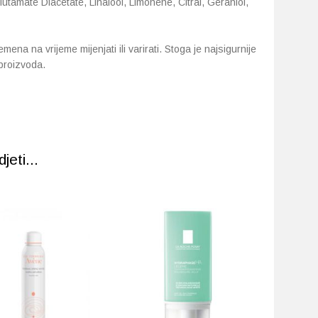
utamate Diacetate, Linalool, Limonene, Citral, Geraniol,
ena na vrijeme mijenjati ili varirati. Stoga je najsigurnije
 proizvoda.
eti...