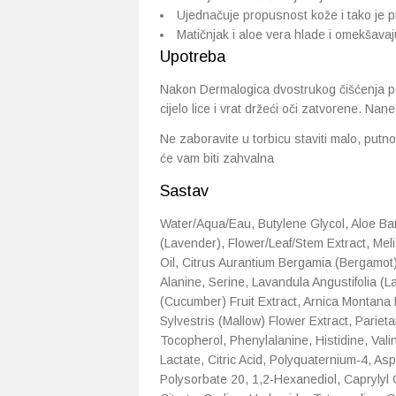
Ujednačuje propusnost kože i tako je p
Matičnjak i aloe vera hlade i omekšava
Upotreba
Nakon Dermalogica dvostrukog čišćenja po
cijelo lice i vrat držeći oči zatvorene. N
Ne zaboravite u torbicu staviti malo, putn
će vam biti zahvalna
Sastav
Water/Aqua/Eau, Butylene Glycol, Aloe Bar
(Lavender), Flower/Leaf/Stem Extract, Meli
Oil, Citrus Aurantium Bergamia (Bergamot)
Alanine, Serine, Lavandula Angustifolia (
(Cucumber) Fruit Extract, Arnica Montana F
Sylvestris (Mallow) Flower Extract, Parieta
Tocopherol, Phenylalanine, Histidine, Val
Lactate, Citric Acid, Polyquaternium-4, Asp
Polysorbate 20, 1,2-Hexanediol, Caprylyl