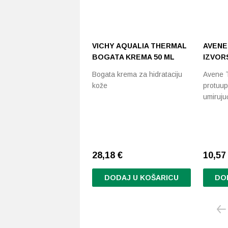
VICHY AQUALIA THERMAL
AVENE
BOGATA KREMA 50 ML
IZVOR
Bogata krema za hidrataciju
Avene 
kože
protuupa
umiruju
28,18
€
10,57 
DODAJ U KOŠARICU
DO
Ovaj
proizvo
ima
više