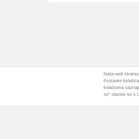
varijanti
Opcije
se
mogu
odabrat
na
stranici
proizvo
Naša web stranica 
Postavke kolačića
kolačićima saznaj
se" slažete se s U