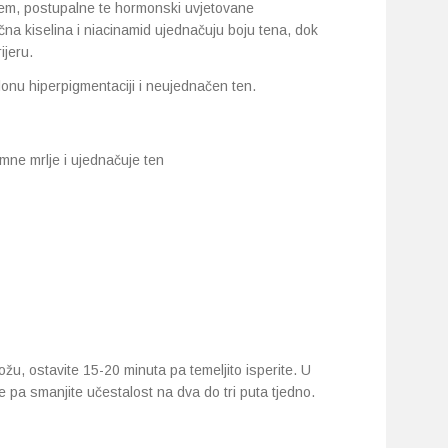
jem, postupalne te hormonski uvjetovane
a kiselina i niacinamid ujednačuju boju tena, dok
ijeru.
lonu hiperpigmentaciji i neujednačen ten.
amne mrlje i ujednačuje ten
ožu, ostavite 15-20 minuta pa temeljito isperite. U
e pa smanjite učestalost na dva do tri puta tjedno.