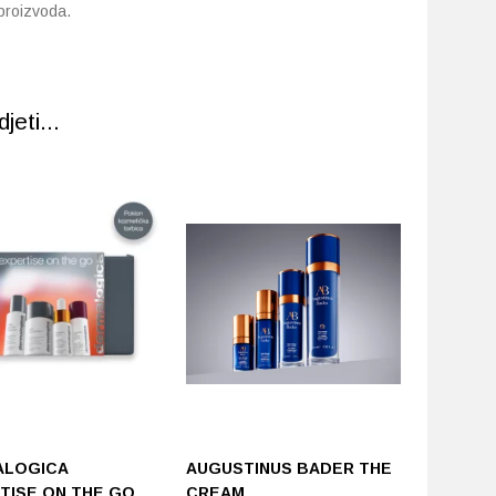
 proizvoda.
eti...
ALOGICA
AUGUSTINUS BADER THE
AUGUST
TISE ON THE GO
CREAM
RICH C