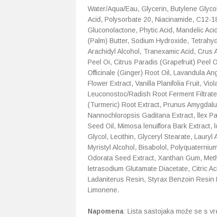
Water/Aqua/Eau, Glycerin, Butylene Glycol,
Acid, Polysorbate 20, Niacinamide, C12-1
Gluconolactone, Phytic Acid, Mandelic Aci
(Palm) Butter, Sodium Hydroxide, Tetrahyd
Arachidyl Alcohol, Tranexamic Acid, Crus 
Peel Oi, Citrus Paradis (Grapefruit) Peel 
Officinale (Ginger) Root Oil, Lavandula A
Flower Extract, Vanilla Planifolia Fruit, V
Leuconostoc/Radish Root Ferment Filtrate
(Turmeric) Root Extract, Prunus Amygdalu
Nannochloropsis Gaditana Extract, llex P
Seed Oil, Mimosa lenuiflora Bark Extract, 
Glycol, Lecithin, Glyceryl Stearate, Lauryl 
Myristyl Alcohol, Bisabolol, Polyquaterniu
Odorata Seed Extract, Xanthan Gum, Methy
letrasodium Glutamate Diacetate, Citric Ac
Ladaniterus Resin, Styrax Benzoin Resin
Limonene.
Napomena
: Lista sastojaka može se s vrem