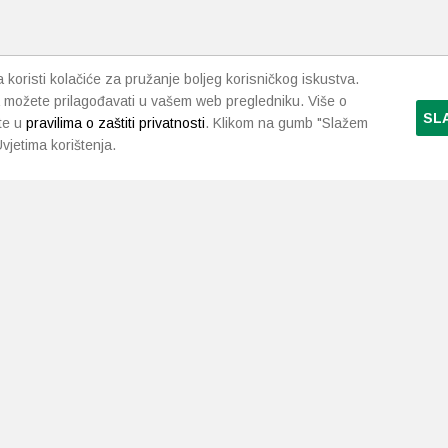
proizvoda
proizvoda
koristi kolačiće za pružanje boljeg korisničkog iskustva.
 možete prilagođavati u vašem web pregledniku. Više o
SL
te u
pravilima o zaštiti privatnosti
. Klikom na gumb "Slažem
vjetima korištenja.
LJEKARNE PAVLIĆ
PODRŠKA
NAČI
O nama
Uvjeti i pravila
Gdje smo
Dostava i isporuka