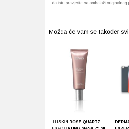
da istu provjerite na ambalaži originalnog
Možda će vam se također svidj
111SKIN ROSE QUARTZ
DERM
EXFOLIATING MASK 75 ML
EXPER