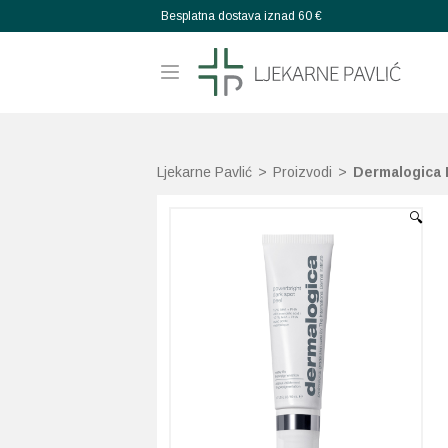
Besplatna dostava iznad 60 €
Ljekarne Pavlić
>
Proizvodi
>
Dermalogica 
🔍