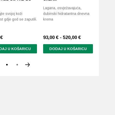
Lagana, osvježavajuća,
Intenzivn
jte svojoj koži
dubinski hidratantna dnevna
hidratant
st gdje god se zaputili.
krema
9
€
93,00 € - 520,00 €
93,00 €
DAJ U KOŠARICU
DODAJ U KOŠARICU
DODA
Ovaj
Ovaj
proizvod
proizvod
ima
ima
više
više
varijanti.
varijanti.
Opcije
Opcije
se
se
mogu
mogu
odabrati
odabrati
na
na
stranici
stranici