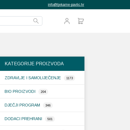
info@ljekarne-pavlic.hr
KATEGORIJE PROIZVODA
ZDRAVLJE I SAMOLIJEČENJE
1173
BIO PROIZVODI
204
DJEČJI PROGRAM
346
DODACI PREHRANI
501