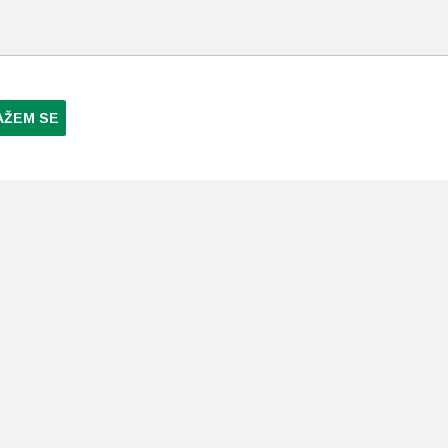
AŽEM SE
NI PLAĆANJA