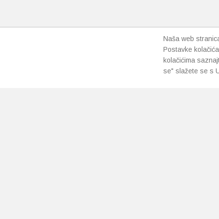
Naša web stranica 
Postavke kolačića
kolačićima saznaj
se" slažete se s U
PRETPLATI SE NA NAŠ NEWSLETTER
Prihvaćam
uvjete poslovanja
*