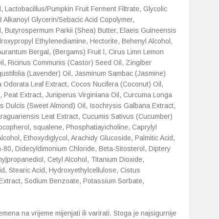
 Lactobacillus/Pumpkin Fruit Ferment Filtrate, Glycolic
8 Alkanoyl Glycerin/Sebacic Acid Copolymer,
d, Butyrospermum Parkii (Shea) Butter, Elaeis Guineensis
roxypropyl Ethylenediamine, Hectorite, Behenyl Alcohol,
Aurantum Bergal, (Bergams) Fruit l, Cirus Limn Lemon
Oil, Ricinus Communis (Castor) Seed Oil, Zingiber
ngustifolia (Lavender) Oil, Jasminum Sambac (Jasmine)
iola Odorata Leaf Extract, Cocos Nucifera (Coconut) Oil,
, Peat Extract, Juniperus Virginiana Oil, Curcuma Longa
s Dulcis (Sweet Almond) Oil, Isochrysis Galbana Extract,
araguariensis Leat Extract, Cucumis Sativus (Cucumber)
locopherol, squalene, Phosphatiayicholine, Caprylyl
Alcohol, Ethoxydiglycol, Arachidy Glucoside, Palmitic Acid,
m-80, Didecyldimonium Chloride, Beta-Sitosterol, Diptery
|propanediol, Cetyl Alcohol, Titanium Dioxide,
id, Stearic Acid, Hydroxyethylcellulose, Cistus
 Extract, Sodium Benzoate, Potassium Sorbate,
ena na vrijeme mijenjati ili varirati. Stoga je najsigurnije