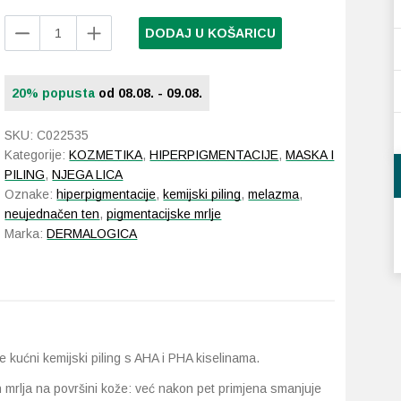
Dermalogica
DODAJ U KOŠARICU
PowerBright
Dark
Spot
20% popusta
od 08.08. - 09.08.
Peel
50
SKU:
C022535
ml
Kategorije:
KOZMETIKA
,
HIPERPIGMENTACIJE
,
MASKA I
količina
PILING
,
NJEGA LICA
Oznake:
hiperpigmentacije
,
kemijski piling
,
melazma
,
neujednačen ten
,
pigmentacijske mrlje
Marka:
DERMALOGICA
 kućni kemijski piling s AHA i PHA kiselinama.
ih mrlja na površini kože: već nakon pet primjena smanjuje