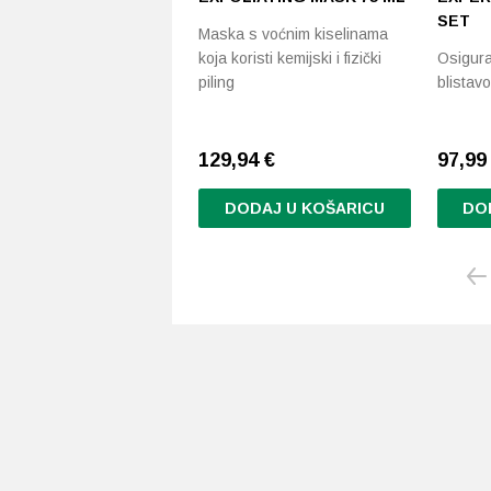
SET
Maska s voćnim kiselinama
koja koristi kemijski i fizički
Osigura
piling
blistavo
129,94
€
97,9
DODAJ U KOŠARICU
DO