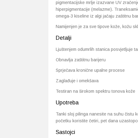
pigmentacijske mrlje izazvane UV zračen
hiperpigmentacije (melazme). Traneksamičn
omega-3 kiseline iz algi jačaju zaštitnu bar
Namijenjen je za sve tipove kože, kožu sk
Detalji
Ljuštenjem odumrlih stanica posvjetljuje t
Obnavlja zaštitnu barijeru
Sprječava kronične upalne procese
Zaglađuje i omekšava
Testiran na širokom spektru tonova kože
Upotreba
Tanki sloj pilinga nanesite na suhu čistu k
početku koristite četiri, pet dana uzastopc
Sastojci