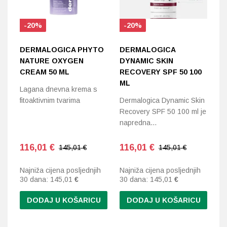
-20%
-20%
DERMALOGICA PHYTO
DERMALOGICA
D
NATURE OXYGEN
DYNAMIC SKIN
S
CREAM 50 ML
RECOVERY SPF 50 100
1
ML
Lagana dnevna krema s
No
fitoaktivnim tvarima
Dermalogica Dynamic Skin
kr
Recovery SPF 50 100 ml je
Te
napredna…
116,01
€
116,01
€
9
145,01 €
145,01 €
Najniža cijena posljednjih
Najniža cijena posljednjih
Na
30 dana:
145,01
€
30 dana:
145,01
€
30
DODAJ U KOŠARICU
DODAJ U KOŠARICU