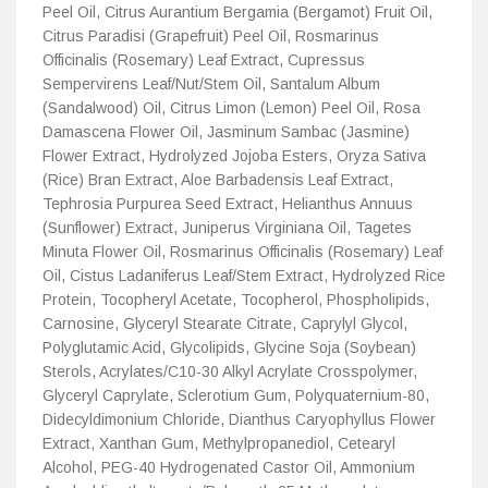
Peel Oil, Citrus Aurantium Bergamia (Bergamot) Fruit Oil,
Citrus Paradisi (Grapefruit) Peel Oil, Rosmarinus
Officinalis (Rosemary) Leaf Extract, Cupressus
Sempervirens Leaf/Nut/Stem Oil, Santalum Album
(Sandalwood) Oil, Citrus Limon (Lemon) Peel Oil, Rosa
Damascena Flower Oil, Jasminum Sambac (Jasmine)
Flower Extract, Hydrolyzed Jojoba Esters, Oryza Sativa
(Rice) Bran Extract, Aloe Barbadensis Leaf Extract,
Tephrosia Purpurea Seed Extract, Helianthus Annuus
(Sunflower) Extract, Juniperus Virginiana Oil, Tagetes
Minuta Flower Oil, Rosmarinus Officinalis (Rosemary) Leaf
Oil, Cistus Ladaniferus Leaf/Stem Extract, Hydrolyzed Rice
Protein, Tocopheryl Acetate, Tocopherol, Phospholipids,
Carnosine, Glyceryl Stearate Citrate, Caprylyl Glycol,
Polyglutamic Acid, Glycolipids, Glycine Soja (Soybean)
Sterols, Acrylates/C10-30 Alkyl Acrylate Crosspolymer,
Glyceryl Caprylate, Sclerotium Gum, Polyquaternium-80,
Didecyldimonium Chloride, Dianthus Caryophyllus Flower
Extract, Xanthan Gum, Methylpropanediol, Cetearyl
Alcohol, PEG-40 Hydrogenated Castor Oil, Ammonium