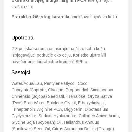
Ekstrakt divljeg indiga
i
arginin PCA
energiziraju i
vraćaju sjaj
Estrakt ružičastog karanfila
omekšava i ojačava kožu
Upotreba
2-3 potiska seruma umasirajte na čistu suhu kožu
izbjegavajući područje oko očiju. Koristite ujutro i/ili
navečer prije hidratantne kreme ili SPF-a.
Sastojci
Water/Aqua/Eau, Pentylene Glycol, Coco-
Caprylate/Caprate, Glycerin, Propanediol, Simmondsia
Chinensis (Jojoba) Seed Oil, Trehalose, Oryza Sativa
(Rice) Bran Water, Butylene Glycol, Ethoxydiglycol,
Triheptanoin, Arginine PCA, Diglycerin, Dipotassium
Glycyrrhizate, Sodium Hyaluronate, Collagen Amino Acids,
Glycine Soja (Soybean) Oil, Helianthus Annuus
(Sunflower) Seed Oil, Citrus Aurantium Dulcis (Orange)