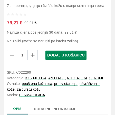
Za otporniju, sjajniju i čvršću kožu s manje sitnih linija i bora
Probava, hemoroidi, pr
79,21
€
99,01 €
Srce i krvne žile, vene
Najniža cijena posljednjih 30 dana:
99,01
€
Stres, nesanica, opušt
Na zalihi (može se naručiti po isteku zaliha)
Uho, grlo, nos
Dermalogica
DODAJ U KOŠARICU
Pro-
Usta, usne, zubi
Collagen
Banking
SKU:
C022299
Serum
Kategorije:
KOZMETIKA
,
ANTI AGE
,
NJEGA LICA
,
SERUMI
30
Oznake:
opuštena koža lica
,
protiv starenja
,
učvrščivanje
ml
kože
,
za čvrstu kožu
količina
Marka:
DERMALOGICA
OPIS
DODATNE INFORMACIJE