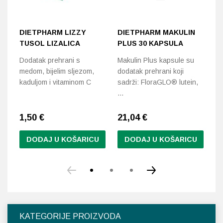
DIETPHARM LIZZY
DIETPHARM MAKULIN
C
TUSOL LIZALICA
PLUS 30 KAPSULA
V
Dodatak prehrani s
Makulin Plus kapsule su
Hi
medom, bijelim sljezom,
dodatak prehrani koji
ob
kaduljom i vitaminom C
sadrži: FloraGLO® lutein,
va
…
1,50
€
21,04
€
1
DODAJ U KOŠARICU
DODAJ U KOŠARICU
KATEGORIJE PROIZVODA