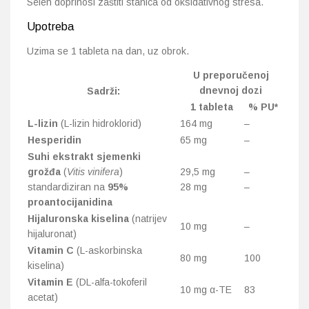
Selen doprinosi zaštiti stanica od oksidativnog stresa.
Upotreba
Uzima se 1 tableta na dan, uz obrok.
U preporučenoj
dnevnoj dozi
Sadrži:
1 tableta
% PU*
L-lizin
(L-lizin hidroklorid)
164 mg
–
Hesperidin
65 mg
–
Suhi ekstrakt sjemenki
grožđa
(
Vitis vinifera
)
29,5 mg
–
standardiziran na
95%
28 mg
–
proantocijanidina
Hijaluronska kiselina
(natrijev
10 mg
–
hijaluronat)
Vitamin C
(L-askorbinska
80 mg
100
kiselina)
Vitamin E
(DL-alfa-tokoferil
10 mg α-TE
83
acetat)