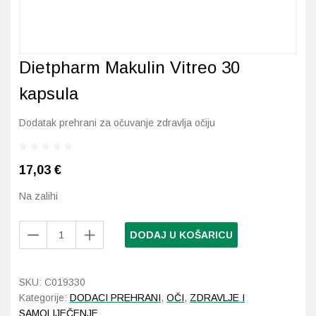
Probava, hemoroidi, pr
Dietpharm Makulin Vitreo 30
Srce i krvne žile, vene
kapsula
Stres, nesanica, opušt
Dodatak prehrani za očuvanje zdravlja očiju
Uho, grlo, nos
17,03
€
Usta, usne, zubi
Na zalihi
Dietpharm
DODAJ U KOŠARICU
Makulin
Vitreo
30
SKU:
C019330
kapsula
Kategorije:
DODACI PREHRANI
,
OČI
,
ZDRAVLJE I
količina
SAMOLIJEČENJE