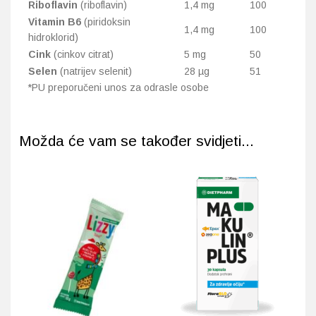
Riboflavin
(riboflavin)
1,4 mg
100
Vitamin B6
(piridoksin
1,4 mg
100
hidroklorid)
Cink
(cinkov citrat)
5 mg
50
Selen
(natrijev selenit)
28 µg
51
*PU preporučeni unos za odrasle osobe
Možda će vam se također svidjeti...