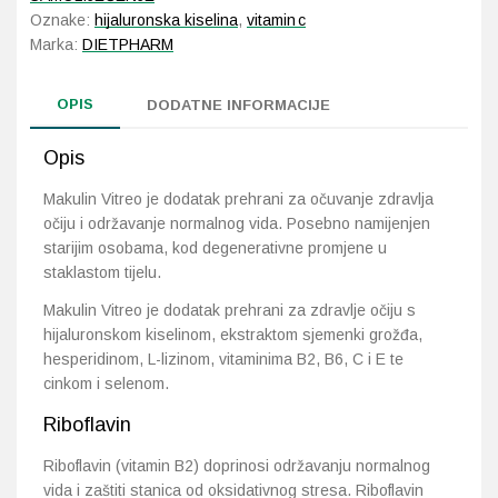
Oznake:
hijaluronska kiselina
,
vitamin c
Marka:
DIETPHARM
OPIS
DODATNE INFORMACIJE
Opis
Makulin Vitreo je dodatak prehrani za očuvanje zdravlja
očiju i održavanje normalnog vida. Posebno namijenjen
starijim osobama, kod degenerativne promjene u
staklastom tijelu.
Makulin Vitreo je dodatak prehrani za zdravlje očiju s
hijaluronskom kiselinom, ekstraktom sjemenki grožđa,
hesperidinom, L-lizinom, vitaminima B2, B6, C i E te
cinkom i selenom.
Riboflavin
Riboflavin (vitamin B2) doprinosi održavanju normalnog
vida i zaštiti stanica od oksidativnog stresa. Riboflavin