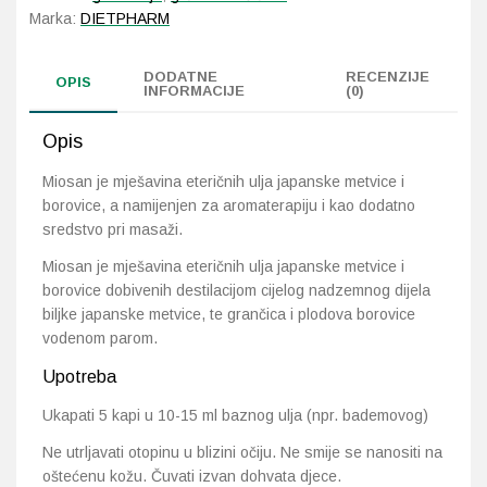
Marka:
DIETPHARM
Probava, hemoroidi, pr
DODATNE
RECENZIJE
OPIS
INFORMACIJE
(0)
Srce i krvne žile, vene
Opis
Stres, nesanica, opušt
Miosan je mješavina eteričnih ulja japanske metvice i
borovice, a namijenjen za aromaterapiju i kao dodatno
Uho, grlo, nos
sredstvo pri masaži.
Usta, usne, zubi
Miosan je mješavina eteričnih ulja japanske metvice i
borovice dobivenih destilacijom cijelog nadzemnog dijela
biljke japanske metvice, te grančica i plodova borovice
vodenom parom.
Upotreba
Ukapati 5 kapi u 10-15 ml baznog ulja (npr. bademovog)
Ne utrljavati otopinu u blizini očiju. Ne smije se nanositi na
oštećenu kožu. Čuvati izvan dohvata djece.