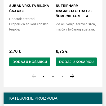
SUBAN VRKUTA BILJKA
NUTRIPHARM
N
ČAJ 40 G
MAGNEZIJ CITRAT 30
M
ŠUMEĆIH TABLETA
D
Dodatak prehrani
K
Preporuča se kod ženskih
Za očuvanje zdravlja srca,
tegoba
mišića i živčanog sustava.
Do
ko
2,70
€
8,75
€
1
DODAJ U KOŠARICU
DODAJ U KOŠARICU
KATEGORIJE PROIZVODA