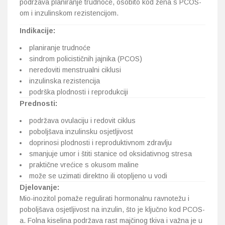
podržava planiranje trudnoće, osobito kod žena s PCOS-
om i inzulinskom rezistencijom.
Indikacije:
planiranje trudnoće
sindrom policističnih jajnika (PCOS)
neredoviti menstrualni ciklusi
inzulinska rezistencija
podrška plodnosti i reprodukciji
Prednosti:
podržava ovulaciju i redovit ciklus
poboljšava inzulinsku osjetljivost
doprinosi plodnosti i reproduktivnom zdravlju
smanjuje umor i štiti stanice od oksidativnog stresa
praktične vrećice s okusom maline
može se uzimati direktno ili otopljeno u vodi
Djelovanje:
Mio-inozitol pomaže regulirati hormonalnu ravnotežu i
poboljšava osjetljivost na inzulin, što je ključno kod PCOS-
a. Folna kiselina podržava rast majčinog tkiva i važna je u