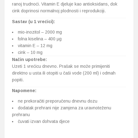
ranoj trudnoći. Vitamin E djeluje kao antioksidans, dok
cink doprinosi normalnoj plodnosti i reprodukciji.
Sastav (u 1 vrećici):
mio-inozitol – 2000 mg
folna kiselina – 400 µg
vitamin E – 12 mg
cink – 10 mg
Način upotrebe:
Uzeti 1 vrećicu dnevno. Prašak se može primijeniti
direktno u usta ili otopiti u čaši vode (200 ml) i odmah
popiti.
Napomene:
ne prekoračiti preporučenu dnevnu dozu
dodatak prehrani nije zamjena za uravnoteženu
prehranu
čuvati izvan dohvata djece