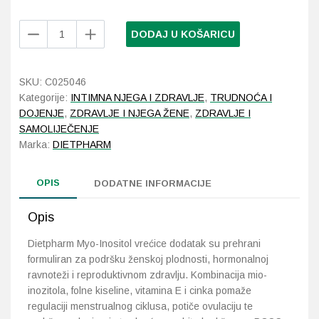
Dietpharm
Probava, hemoroidi, pr
DODAJ U KOŠARICU
Myo-
Inositol
Srce i krvne žile, vene
2000
SKU:
C025046
za
Kategorije:
INTIMNA NJEGA I ZDRAVLJE
,
TRUDNOĆA I
Stres, nesanica, opušt
plodnost
DOJENJE
,
ZDRAVLJE I NJEGA ŽENE
,
ZDRAVLJE I
i
SAMOLIJEČENJE
Uho, grlo, nos
hormonsku
Marka:
DIETPHARM
ravnotežu
30
Usta, usne, zubi
OPIS
vrećica
DODATNE INFORMACIJE
količina
Opis
Dietpharm Myo-Inositol vrećice dodatak su prehrani
formuliran za podršku ženskoj plodnosti, hormonalnoj
ravnoteži i reproduktivnom zdravlju. Kombinacija mio-
inozitola, folne kiseline, vitamina E i cinka pomaže
regulaciji menstrualnog ciklusa, potiče ovulaciju te