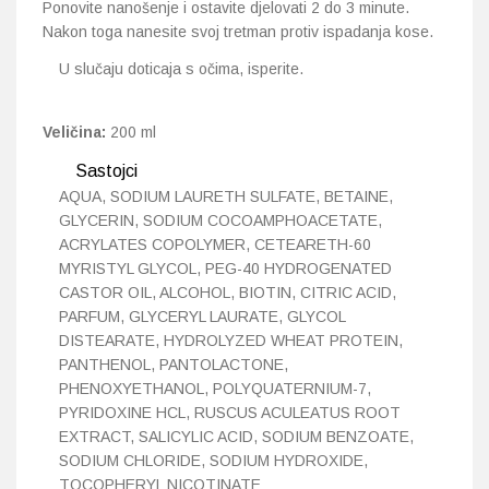
Ponovite nanošenje i ostavite djelovati 2 do 3 minute.
Nakon toga nanesite svoj tretman protiv ispadanja kose.
U slučaju doticaja s očima, isperite.
Veličina:
200 ml
Sastojci
AQUA, SODIUM LAURETH SULFATE, BETAINE,
GLYCERIN, SODIUM COCOAMPHOACETATE,
ACRYLATES COPOLYMER, CETEARETH-60
MYRISTYL GLYCOL, PEG-40 HYDROGENATED
CASTOR OIL, ALCOHOL, BIOTIN, CITRIC ACID,
PARFUM, GLYCERYL LAURATE, GLYCOL
DISTEARATE, HYDROLYZED WHEAT PROTEIN,
PANTHENOL, PANTOLACTONE,
PHENOXYETHANOL, POLYQUATERNIUM-7,
PYRIDOXINE HCL, RUSCUS ACULEATUS ROOT
EXTRACT, SALICYLIC ACID, SODIUM BENZOATE,
SODIUM CHLORIDE, SODIUM HYDROXIDE,
TOCOPHERYL NICOTINATE