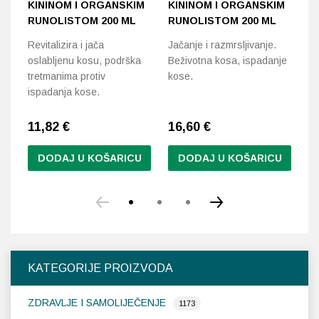
KININOM I ORGANSKIM
KININOM I ORGANSKIM
K
RUNOLISTOM 200 ML
RUNOLISTOM 200 ML
Š
Revitalizira i jača
Jačanje i razmrsljivanje.
ko
oslabljenu kosu, podrška
Beživotna kosa, ispadanje
za
tretmanima protiv
kose.
ispadanja kose.
11,82
€
16,60
€
1
DODAJ U KOŠARICU
DODAJ U KOŠARICU
KATEGORIJE PROIZVODA
ZDRAVLJE I SAMOLIJEČENJE
1173