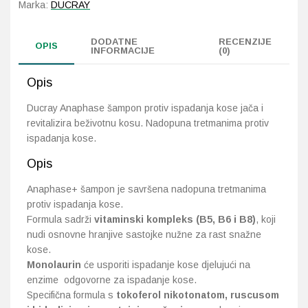
Marka:
DUCRAY
DODATNE
RECENZIJE
OPIS
INFORMACIJE
(0)
Opis
Ducray Anaphase šampon protiv ispadanja kose jača i
revitalizira beživotnu kosu. Nadopuna tretmanima protiv
ispadanja kose.
Opis
Anaphase+ šampon je savršena nadopuna tretmanima
protiv ispadanja kose.
Formula sadrži
vitaminski kompleks (B5, B6 i B8)
, koji
nudi osnovne hranjive sastojke nužne za rast snažne
kose.
Monolaurin
će usporiti ispadanje kose djelujući na
enzime odgovorne za ispadanje kose.
Specifična formula s
tokoferol nikotonatom, ruscusom