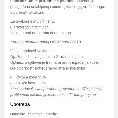
i hidroliziranim proteinima pšenice
posebno je
prilagođena oslabljenoj i umornoj kosi te joj vraća snagu,
otpornost i strukturu.
Za svakodnevnu primjenu.
Biorazgradiva formula*.
Ispitano pod nadzorom dermatologa.
*
prema međunarodnoj OECD normi 301B
Visoko podnošljiva formula.
Opaženo djelovanje nakon 21 dan primjene.
Optimizira djelovanje tretmana protiv ispadanja kose.
Djelotvornost* potvrđena od strane korisnika:
Čvršća kosa 95%
Gušća kosa 88%
* test zadovoljstva uporabom proveden na 67 ispitanika s
problemom ispadanja kose, nakon 21 dan primjene
Upotreba
Nanesite, zapjenite, isperite.