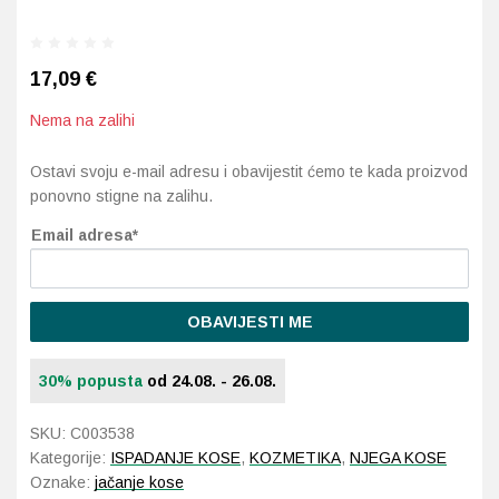
Probava, hemoroidi, pr
17,09
€
Srce i krvne žile, vene
Nema na zalihi
Stres, nesanica, opušt
Ostavi svoju e-mail adresu i obavijestit ćemo te kada proizvod
ponovno stigne na zalihu.
Uho, grlo, nos
Email adresa*
Usta, usne, zubi
OBAVIJESTI ME
30% popusta
od 24.08. - 26.08.
SKU:
C003538
Kategorije:
ISPADANJE KOSE
,
KOZMETIKA
,
NJEGA KOSE
Oznake:
jačanje kose