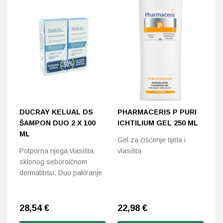
DUCRAY KELUAL DS
PHARMACERIS P PURI
U
ŠAMPON DUO 2 X 100
ICHTILIUM GEL 250 ML
Nj
ML
Gel za čišćenje tijela i
se
Potporna njega vlasišta
vlasišta
sklonog seboroičnom
dermatitisu. Duo pakiranje
28,54
€
22,98
€
2