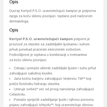
Opis
Ducray Kertyol P.S.O. uravnotežujući šampon je potporna
njega za kožu sklonu psorijazi. Ispitano pod nadzorom
dermatologa.
Opis
Kertyol P.S.O. uravnotežujući šampon
potporni je
proizvod za vlasište sa zadebljalim ljuskama i suhom
prhuti ponekad praćenim intenzivnim svrbežom.
Podnošljivost je ispitana u kombinaciji s tretmanima
za kožu sklonu psorijazi.
Odvaja i pomaže ukloniti zadebljale ljuske i suhu prhut
zahvaljujući salicilnoj kiselini.
Jača kožnu barijeru zahvaljujući Vederinu TM** koji
potiče fiziološku hidraciju vlasišta.
Umiruje svrbež* već od prvog nanošenja zahvaljujući
Celastrolu.
Pomaže spriječiti zadebljanje ljuski i njihovu ponovnu
pojavu zahvaljujući Ichtyolu**, koji uravnotežuje obnovu