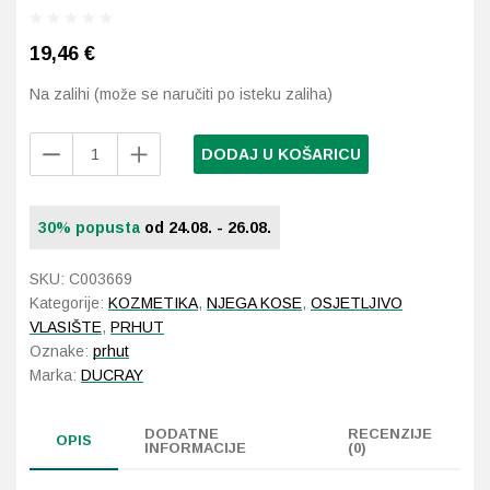
19,46
€
Probava, hemoroidi, pr
Na zalihi (može se naručiti po isteku zaliha)
Srce i krvne žile, vene
Ducray
DODAJ U KOŠARICU
Stres, nesanica, opušt
Kertyol
P.S.O.
Uho, grlo, nos
uravnotežujući
30% popusta
od 24.08. - 26.08.
šampon
Usta, usne, zubi
125
SKU:
C003669
ml
Kategorije:
KOZMETIKA
,
NJEGA KOSE
,
OSJETLJIVO
količina
VLASIŠTE
,
PRHUT
Oznake:
prhut
Marka:
DUCRAY
DODATNE
RECENZIJE
OPIS
INFORMACIJE
(0)