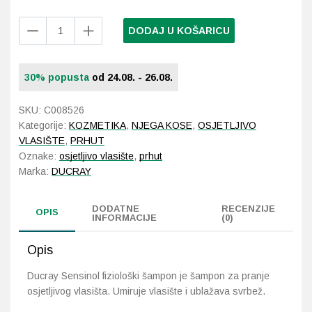
Ducray
DODAJ U KOŠARICU
Probava, hemoroidi, pr
Sensinol
fiziološki
Srce i krvne žile, vene
šampon
30% popusta
od 24.08. - 26.08.
200
Stres, nesanica, opušt
ml
SKU:
C008526
količina
Kategorije:
KOZMETIKA
,
NJEGA KOSE
,
OSJETLJIVO
Uho, grlo, nos
VLASIŠTE
,
PRHUT
Oznake:
osjetljivo vlasište
,
prhut
Usta, usne, zubi
Marka:
DUCRAY
DODATNE
RECENZIJE
OPIS
INFORMACIJE
(0)
Opis
Ducray Sensinol fiziološki šampon je šampon za pranje
osjetljivog vlasišta. Umiruje vlasište i ublažava svrbež.