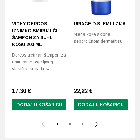
VICHY DERCOS
URIAGE D.S. EMULZIJA
K
IZNIMNO SMIRUJUĆI
Z
Njega kože sklone
ŠAMPON ZA SUHU
seboroičnom dermatitisu
Po
KOSU 200 ML
sa
Dercos tretman šampon za
i
umirivanje osjetljivog
vlasišta, suha kosa.
17,30
€
22,22
€
1
DODAJ U KOŠARICU
DODAJ U KOŠARICU