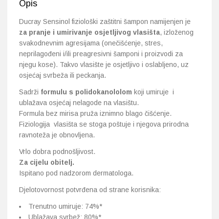
Opis
Ducray Sensinol fiziološki zaštitni šampon namijenjen je
za pranje i umirivanje osjetljivog vlasišta
, izloženog
svakodnevnim agresijama (onečišćenje, stres,
neprilagođeni i/ili preagresivni šamponi i proizvodi za
njegu kose). Takvo vlasište je osjetljivo i oslabljeno, uz
osjećaj svrbeža ili peckanja.
Sadrži
formulu s polidokanololom
koji umiruje i
ublažava osjećaj nelagode na vlasištu.
Formula bez mirisa pruža iznimno blago čišćenje.
Fiziologija vlasišta se stoga poštuje i njegova prirodna
ravnoteža je obnovljena.
Vrlo dobra podnošljivost.
Za cijelu obitelj.
Ispitano pod nadzorom dermatologa.
Djelotovornost potvrđena od strane korisnika:
Trenutno umiruje: 74%*
Ublažava svrbež: 80%*