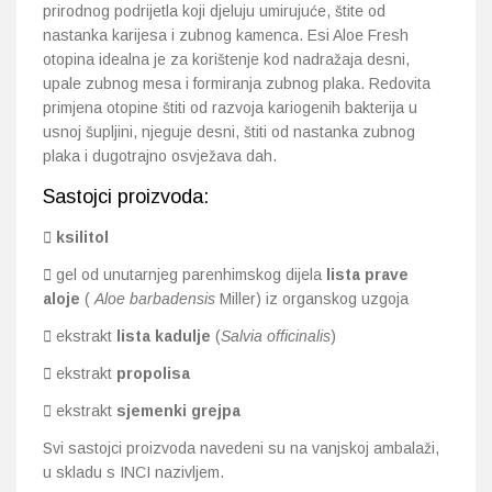
prirodnog podrijetla koji djeluju umirujuće, štite od
nastanka karijesa i zubnog kamenca. Esi Aloe Fresh
otopina idealna je za korištenje kod nadražaja desni,
upale zubnog mesa i formiranja zubnog plaka. Redovita
primjena otopine štiti od razvoja kariogenih bakterija u
usnoj šupljini, njeguje desni, štiti od nastanka zubnog
plaka i dugotrajno osvježava dah.
Sastojci proizvoda:
ksilitol
gel od unutarnjeg parenhimskog dijela
lista prave
aloje
(
Aloe barbadensis
Miller) iz organskog uzgoja
ekstrakt
lista kadulje
(
Salvia officinalis
)
ekstrakt
propolisa
ekstrakt
sjemenki grejpa
Svi sastojci proizvoda navedeni su na vanjskoj ambalaži,
u skladu s INCI nazivljem.