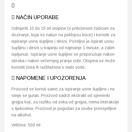
NAČIN UPORABE
Odmjeriti 10 do 15 ml otopine (s priloženom čašicom za
doziranje, koja se nalazi na poklopcu boce) i koristiti za
ispiranje usne šupljine i desni. Poželjno je ispirati usnu
šupljinu i desni u trajanju od najmanje 1 minute, a zatim
ispljunuti. Ispiranje usne šupljine se preporučuje nakon
obroka i nakon večernjeg pranja zubi. Otopina se može
koristiti čista ili razblažena s malo vode.
NAPOMENE I UPOZORENJA
Proizvod se koristi samo za ispiranje usne šupljine i ne
smije se gutati. Proizvod sadrži ekstrakt od sjemenki
grejpa koji, za razliku od soka od grejpa, nema interakcije
s lijekovima. Proizvod je pogodan za osobe preosjetljive
na alkohol.
Veličina: 500 ml