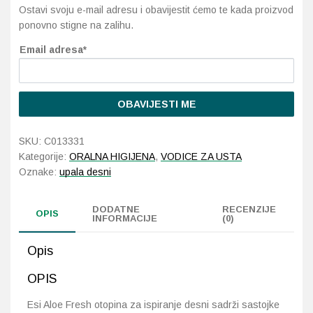
Ostavi svoju e-mail adresu i obavijestit ćemo te kada proizvod
ponovno stigne na zalihu.
Probava, hemoroidi, pr
Email adresa*
Srce i krvne žile, vene
Stres, nesanica, opušt
OBAVIJESTI ME
Uho, grlo, nos
SKU:
C013331
Kategorije:
ORALNA HIGIJENA
,
VODICE ZA USTA
Usta, usne, zubi
Oznake:
upala desni
DODATNE
RECENZIJE
OPIS
INFORMACIJE
(0)
Opis
OPIS
Esi Aloe Fresh otopina za ispiranje desni sadrži sastojke