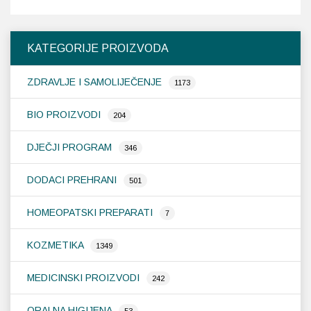
vi
var
Op
KATEGORIJE PROIZVODA
se
m
ZDRAVLJE I SAMOLIJEČENJE
od
1173
na
st
BIO PROIZVODI
204
pr
DJEČJI PROGRAM
346
DODACI PREHRANI
501
HOMEOPATSKI PREPARATI
7
KOZMETIKA
1349
MEDICINSKI PROIZVODI
242
ORALNA HIGIJENA