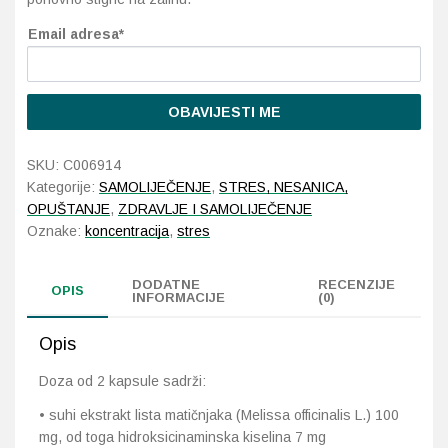
Email adresa*
Probava, hemoroidi, pr
Srce i krvne žile, vene
OBAVIJESTI ME
Stres, nesanica, opušt
SKU:
C006914
Kategorije:
SAMOLIJEČENJE
,
STRES, NESANICA,
Uho, grlo, nos
OPUŠTANJE
,
ZDRAVLJE I SAMOLIJEČENJE
Oznake:
koncentracija
,
stres
Usta, usne, zubi
DODATNE
RECENZIJE
OPIS
INFORMACIJE
(0)
Opis
Doza od 2 kapsule sadrži:
• suhi ekstrakt lista matičnjaka (Melissa officinalis L.) 100
mg, od toga hidroksicinaminska kiselina 7 mg