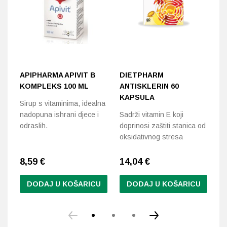
APIPHARMA APIVIT B
DIETPHARM
D
KOMPLEKS 100 ML
ANTISKLERIN 60
C
KAPSULA
Sirup s vitaminima, idealna
Vi
nadopuna ishrani djece i
Sadrži vitamin E koji
do
odraslih.
doprinosi zaštiti stanica od
k
oksidativnog stresa
en
8,59
€
14,04
€
1
DODAJ U KOŠARICU
DODAJ U KOŠARICU
Ov
pr
im