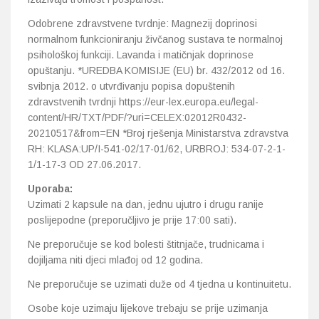
Odobrene zdravstvene tvrdnje: Magnezij doprinosi
normalnom funkcioniranju živčanog sustava te normalnoj
psihološkoj funkciji. Lavanda i matičnjak doprinose
opuštanju. *UREDBA KOMISIJE (EU) br. 432/2012 od 16.
svibnja 2012. o utvrđivanju popisa dopuštenih
zdravstvenih tvrdnji https://eur-lex.europa.eu/legal-
content/HR/TXT/PDF/?uri=CELEX:02012R0432-
20210517&from=EN *Broj rješenja Ministarstva zdravstva
RH: KLASA:UP/I-541-02/17-01/62, URBROJ: 534-07-2-1-
1/1-17-3 OD 27.06.2017.
Uporaba:
Uzimati 2 kapsule na dan, jednu ujutro i drugu ranije
poslijepodne (preporučljivo je prije 17:00 sati).
Ne preporučuje se kod bolesti štitnjače, trudnicama i
dojiljama niti djeci mlađoj od 12 godina.
Ne preporučuje se uzimati duže od 4 tjedna u kontinuitetu.
Osobe koje uzimaju lijekove trebaju se prije uzimanja