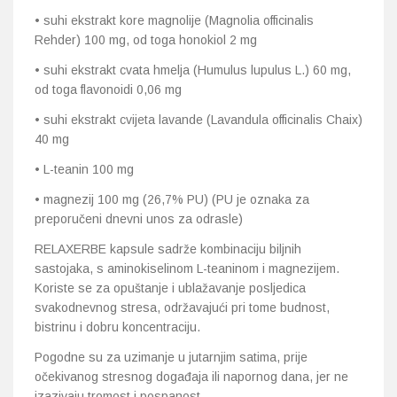
• suhi ekstrakt kore magnolije (Magnolia officinalis
Rehder) 100 mg, od toga honokiol 2 mg
• suhi ekstrakt cvata hmelja (Humulus lupulus L.) 60 mg,
od toga flavonoidi 0,06 mg
• suhi ekstrakt cvijeta lavande (Lavandula officinalis Chaix)
40 mg
• L-teanin 100 mg
• magnezij 100 mg (26,7% PU) (PU je oznaka za
preporučeni dnevni unos za odrasle)
RELAXERBE kapsule sadrže kombinaciju biljnih
sastojaka, s aminokiselinom L-teaninom i magnezijem.
Koriste se za opuštanje i ublažavanje posljedica
svakodnevnog stresa, održavajući pri tome budnost,
bistrinu i dobru koncentraciju.
Pogodne su za uzimanje u jutarnjim satima, prije
očekivanog stresnog događaja ili napornog dana, jer ne
izazivaju tromost i pospanost.