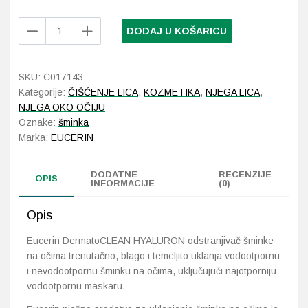
Eucerin
DODAJ U KOŠARICU
Probava, hemoroidi, pr
DermatoClean
Hyaluron
Srce i krvne žile, vene
odstranjivač
SKU:
C017143
šminke
Kategorije:
ČIŠĆENJE LICA
,
KOZMETIKA
,
NJEGA LICA
,
Stres, nesanica, opušt
na
NJEGA OKO OČIJU
očima
Oznake:
šminka
količina
Uho, grlo, nos
Marka:
EUCERIN
Usta, usne, zubi
DODATNE
RECENZIJE
OPIS
INFORMACIJE
(0)
Opis
Eucerin DermatoCLEAN HYALURON odstranjivač šminke
na očima trenutačno, blago i temeljito uklanja vodootpornu
i nevodootpornu šminku na očima, uključujući najotporniju
vodootpornu maskaru.