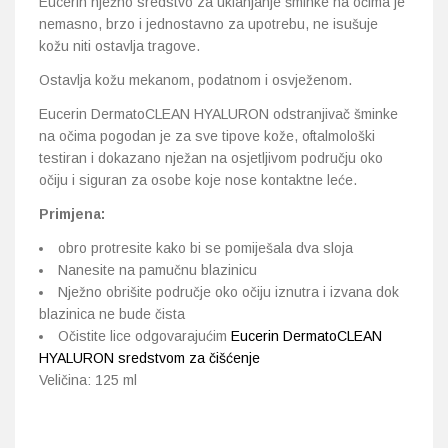
Eucerin nježno sredstvo za uklanjanje šminke na očima je
nemasno, brzo i jednostavno za upotrebu, ne isušuje
kožu niti ostavlja tragove.
Ostavlja kožu mekanom, podatnom i osvježenom.
Eucerin DermatoCLEAN HYALURON odstranjivač šminke
na očima pogodan je za sve tipove kože, oftalmološki
testiran i dokazano nježan na osjetljivom području oko
očiju i siguran za osobe koje nose kontaktne leće.
Primjena:
obro protresite kako bi se pomiješala dva sloja
Nanesite na pamučnu blazinicu
Nježno obrišite područje oko očiju iznutra i izvana dok
blazinica ne bude čista
Očistite lice odgovarajućim
Eucerin DermatoCLEAN
HYALURON sredstvom za čišćenje
Veličina: 125 ml