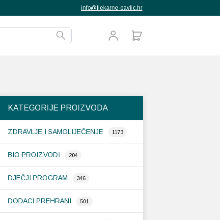
info@ljekarne-pavlic.hr
KATEGORIJE PROIZVODA
ZDRAVLJE I SAMOLIJEČENJE
1173
BIO PROIZVODI
204
DJEČJI PROGRAM
346
DODACI PREHRANI
501