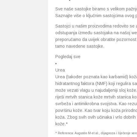
Sve naše sastojke biramo s velikom pažnjo
Saznajte više o ključnim sastojcima ovog 
Sastojci u našim proizvodima redovito se 
odstupanja između sastojaka na našoj web
preporučamo da uvijek obratite pozornost 
tamo navedene sastojke.
Pogledaj sve
Urea
Urea (također poznata kao karbamid) koža 
hidratantnog faktora (NMF) koji regulira s
može vezati vlagu u najudaljeniji sloj kože
riješi mrtvih stanica kože mrtvih stanica 
svrbeža i antimikrobna svojstva. Kao rezult
površinu kože. Kao tvar koju koža prirodno
koža. Zbog svih ovih učinaka i vrlo dobrih 
kože.*
* Referenca: Augustin M et al., dijagnoza i liječenje xe