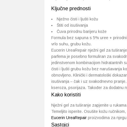
Ključne prednosti
Nježno čisti i ljušti kožu
Štiti od isušivanja
Čuva prirodnu barijeru kože
Formula bez sapuna s 5% uree + prirodni o
vrlo suhu, grubu kožu.
Eucerin UreaRepair nježni gel za tuširanje s
parfema je posebno formuliran za svakodnev
jedinstvenom kombinacijom hidratantnih sa
čisti i ljušti grubu kožu bez narušavanja k
obnovljeno. Klinički i dermatološki dokazan
isušivanja – čak i uz svakodnevno pranje.
kseroza, psorijaza. Također za dodatnu n
Kako koristiti
Nježni gel za tuširanje zapjenite u rukama
Temeljito isperite. Osušite kožu ručnikom, i
Eucerin UreaRepair
proizvodima za njegu
Sastojci