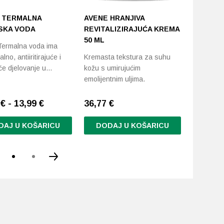
 TERMALNA
AVENE HRANJIVA
AVENE P
SKA VODA
REVITALIZIRAJUĆA KREMA
ČIŠĆENJ
50 ML
Termalna voda ima
Avene pje
lno, antiiritirajuće i
Kremasta tekstura za suhu
koristi se
će djelovanje u…
kožu s umirujućim
šminke,…
emolijentnim uljima.
€ - 13,99 €
36,77
€
19,76
€
DAJ U KOŠARICU
DODAJ U KOŠARICU
DODA
d
.