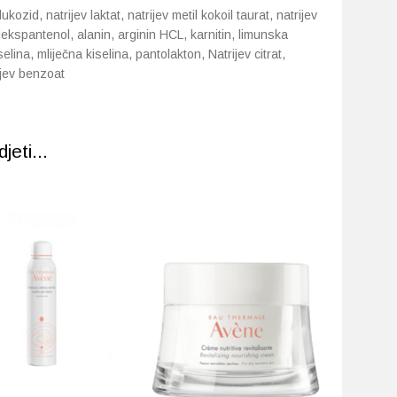
kozid, natrijev laktat, natrijev metil kokoil taurat, natrijev
i dekspantenol, alanin, arginin HCL, karnitin, limunska
elina, mliječna kiselina, pantolakton, Natrijev citrat,
rijev benzoat
eti...