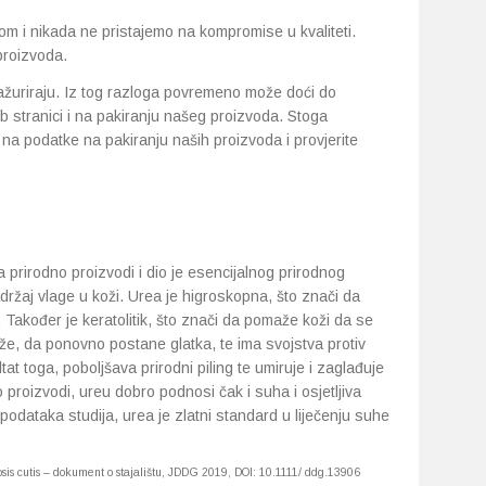
m i nikada ne pristajemo na kompromise u kvaliteti.
proizvoda.
ažuriraju. Iz tog razloga povremeno može doći do
 stranici i na pakiranju našeg proizvoda. Stoga
na podatke na pakiranju naših proizvoda i provjerite
prirodno proizvodi i dio je esencijalnog prirodnog
adržaj vlage u koži. Urea je higroskopna, što znači da
. Također je keratolitik, što znači da pomaže koži da se
kože, da ponovno postane glatka, te ima svojstva protiv
at toga, poboljšava prirodni piling te umiruje i zaglađuje
 proizvodi, ureu dobro podnosi čak i suha i osjetljiva
podataka studija, urea je zlatni standard u liječenju suhe
rosis cutis – dokument o stajalištu, JDDG 2019, DOI: 10.1111/ ddg.13906