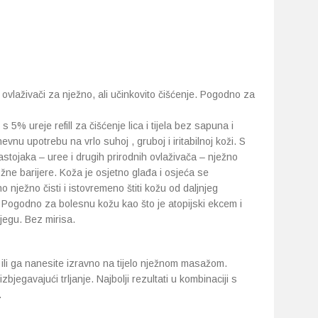
vlaživači za nježno, ali učinkovito čišćenje. Pogodno za
 5% ureje refill za čišćenje lica i tijela bez sapuna i
nu upotrebu na vrlo suhoj , gruboj i iritabilnoj koži. S
stojaka – uree i drugih prirodnih ovlaživača – nježno
ožne barijere. Koža je osjetno glađa i osjeća se
o nježno čisti i istovremeno štiti kožu od daljnjeg
 Pogodno za bolesnu kožu kao što je atopijski ekcem i
jegu. Bez mirisa.
 ili ga nanesite izravno na tijelo nježnom masažom.
zbjegavajući trljanje. Najbolji rezultati u kombinaciji s
.