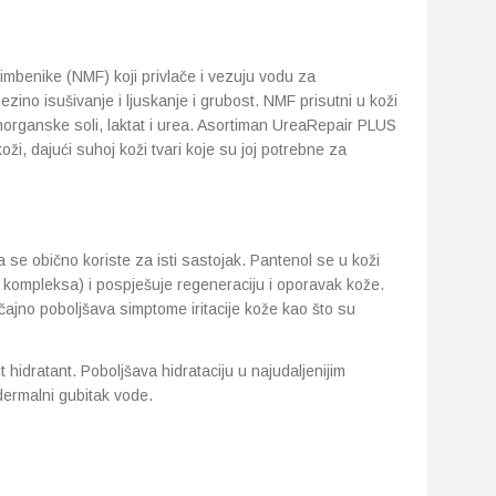
imbenike (NMF) koji privlače i vezuju vodu za
jezino isušivanje i ljuskanje i grubost. NMF prisutni u koži
anorganske soli, laktat i urea. Asortiman UreaRepair PLUS
oži, dajući suhoj koži tvari koje su joj potrebne za
se obično koriste za isti sastojak. Pantenol se u koži
B kompleksa) i pospješuje regeneraciju i oporavak kože.
ajno poboljšava simptome iritacije kože kao što su
 hidratant. Poboljšava hidrataciju u najudaljenijim
dermalni gubitak vode.