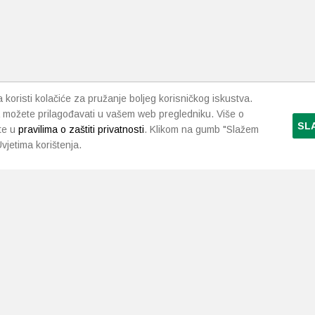
i
da
koristi kolačiće za pružanje boljeg korisničkog iskustva.
 možete prilagođavati u vašem web pregledniku. Više o
SL
te u
pravilima o zaštiti privatnosti
. Klikom na gumb "Slažem
vjetima korištenja.
LJEKARNE PAVLIĆ
PODRŠKA
NAČI