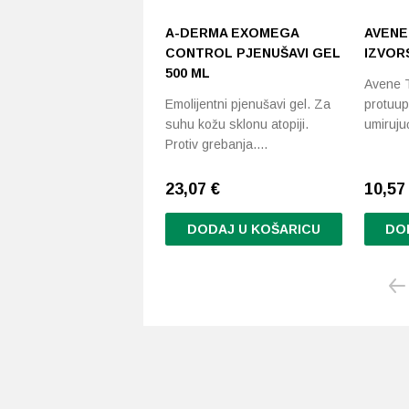
A-DERMA EXOMEGA
AVENE
CONTROL PJENUŠAVI GEL
IZVOR
500 ML
Avene 
Emolijentni pjenušavi gel. Za
protuupa
suhu kožu sklonu atopiji.
umiruju
Protiv grebanja.…
23,07
€
10,57 
DODAJ U KOŠARICU
DO
Ovaj
proizvo
ima
više
varijanti
Opcije
se
mogu