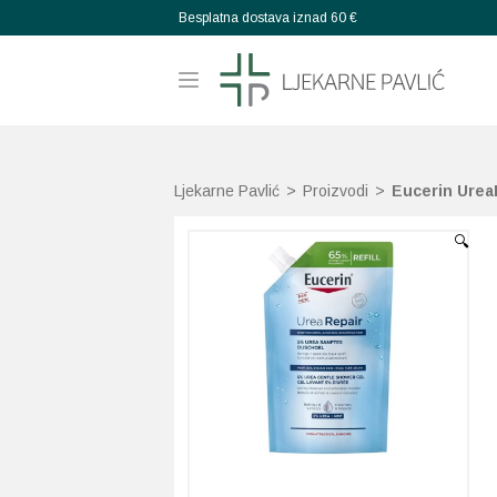
Besplatna dostava iznad 60 €
Ljekarne Pavlić
>
Proizvodi
>
Eucerin UreaR
🔍