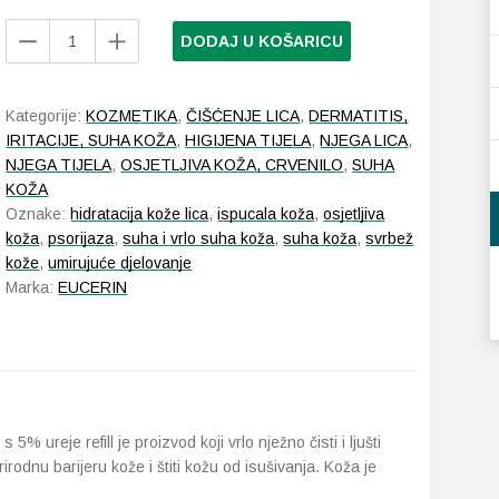
Eucerin
DODAJ U KOŠARICU
UreaRepair
nježni
gel
Kategorije:
KOZMETIKA
,
ČIŠĆENJE LICA
,
DERMATITIS,
za
IRITACIJE, SUHA KOŽA
,
HIGIJENA TIJELA
,
NJEGA LICA
,
tuširanje
NJEGA TIJELA
,
OSJETLJIVA KOŽA, CRVENILO
,
SUHA
s
KOŽA
5%
Oznake:
hidratacija kože lica
,
ispucala koža
,
osjetljiva
ureje
koža
,
psorijaza
,
suha i vrlo suha koža
,
suha koža
,
svrbež
refill
kože
,
umirujuće djelovanje
400
Marka:
EUCERIN
ml
količina
5% ureje refill je proizvod koji vrlo nježno čisti i ljušti
odnu barijeru kože i štiti kožu od isušivanja. Koža je