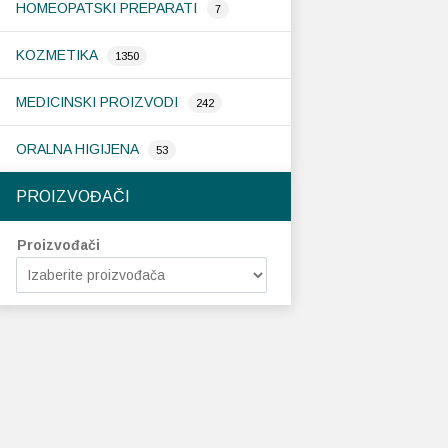
HOMEOPATSKI PREPARATI
7
KOZMETIKA
1350
MEDICINSKI PROIZVODI
242
ORALNA HIGIJENA
53
PROIZVOĐAČI
Proizvođači