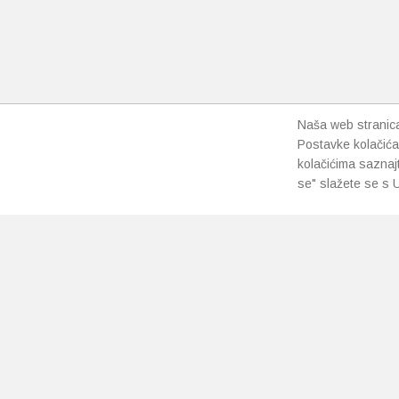
odabrat
na
stranici
proizvo
Naša web stranica 
Postavke kolačića
kolačićima saznaj
se" slažete se s U
PRETPLATI SE NA NAŠ NEWSLETTER