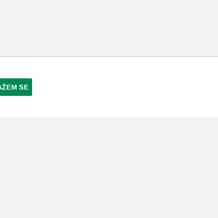
AŽEM SE
NI PLAĆANJA