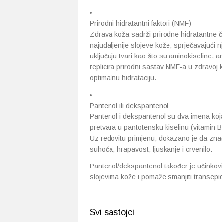
Prirodni hidratantni faktori (NMF)
Zdrava koža sadrži prirodne hidratantne č
najudaljenije slojeve kože, sprječavajući n
uključuju tvari kao što su aminokiseline, 
replicira prirodni sastav NMF-a u zdravoj k
optimalnu hidrataciju.
Pantenol ili dekspantenol
Pantenol i dekspantenol su dva imena koja 
pretvara u pantotensku kiselinu (vitamin 
Uz redovitu primjenu, dokazano je da znač
suhoća, hrapavost, ljuskanje i crvenilo.
Pantenol/dekspantenol također je učinkovit
slojevima kože i pomaže smanjiti transepi
Svi sastojci