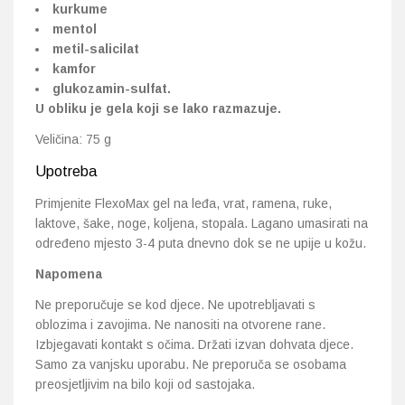
kurkume
mentol
metil-salicilat
kamfor
glukozamin-sulfat.
U obliku je gela koji se lako razmazuje.
Veličina: 75 g
Upotreba
Primjenite FlexoMax gel na leđa, vrat, ramena, ruke,
laktove, šake, noge, koljena, stopala. Lagano umasirati na
određeno mjesto 3-4 puta dnevno dok se ne upije u kožu.
Napomena
Ne preporučuje se kod djece. Ne upotrebljavati s
oblozima i zavojima. Ne nanositi na otvorene rane.
Izbjegavati kontakt s očima. Držati izvan dohvata djece.
Samo za vanjsku uporabu. Ne preporuča se osobama
preosjetljivim na bilo koji od sastojaka.