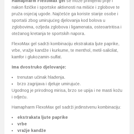
Hamapharm FlexoMax gel
se može primijeniti prije i
nakon fizičke i sportske aktivnosti na mišiće i zglobove te
pruža osjećaj ugode. Najčešće ga koriste starije osobe i
sportaši zbog umirujućeg djelovanja kod bolova u
zglobovima, ozljeda zglobova i ligamenata, osteoartritisa i
otežanog kretanja te sportskih napora.
FlexoMax gel sadrži kombinaciju ekstrakata ljute paprike,
vrbe, vražje kandže i kurkume, te menthol, metil-salicilat,
kamfor i glukozamin-sulfat.
Ima dvostruko djelovanje:
trenutan učinak hlađenja.
brzo zagrijava i djeluje umirujuće.
Ugodnog je prirodnog mirisa, brzo se upija i ne masti kožu
i odjeću.
Hamapharm FlexoMax gel sadrži jedinstvenu kombinaciju:
ekstrakata ljute paprike
vrbe
vražje kandže