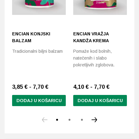
ENCIAN KONJSKI
ENCIAN VRAŽJA
A
BALZAM
KANDŽA KREMA
M
Tradicionalni biljni balzam
Pomaže kod bolnih,
Po
natečenih i slabo
na
pokretljivih zglobova.
3,85 € - 7,70 €
4,10 € - 7,70 €
1
DODAJ U KOŠARICU
DODAJ U KOŠARICU
Ovaj
Ovaj
proizvod
proizvod
ima
ima
više
više
varijanti.
varijanti.