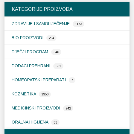
Opcije
Opcije
KATEGORIJE PROIZVODA
se
se
mogu
mogu
ZDRAVLJE I SAMOLIJEČENJE
odabrati
odabrati
1173
na
na
stranici
stranici
BIO PROIZVODI
204
proizvoda
proizvoda
DJEČJI PROGRAM
346
DODACI PREHRANI
501
HOMEOPATSKI PREPARATI
7
KOZMETIKA
1350
MEDICINSKI PROIZVODI
242
ORALNA HIGIJENA
53