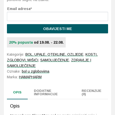
Email adresa*
Probava, hemoroidi, pr
Srce i krvne žile, vene
OBAVIJESTI ME
Stres, nesanica, opušt
20% popusta
od 19.08. - 22.08.
Uho, grlo, nos
Kategorije:
BOL, UPALE, OTEKLINE, OZLJEDE
,
KOSTI,
ZGLOBOVI, MIŠIĆI
,
SAMOLIJEČENJE
,
ZDRAVLJE I
Usta, usne, zubi
SAMOLIJEČENJE
Oznake:
bol u zglobovima
Marka:
HAMAPHARM
DODATNE
RECENZIJE
OPIS
INFORMACIJE
(0)
Opis