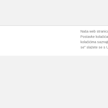
Naša web stranica 
Postavke kolačića
kolačićima saznaj
se" slažete se s U
PRETPLATI SE NA NAŠ NEWSLETTER