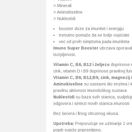
> Minerali
> Aminokiseline
> Nukleotidi
booster doze za imunitet i energiju
trenutno pomaže da se bolje osjećate
već od prvih simptoma pada imuniteta
Imuno Super Booster
ubrzava oporavak,
iscrpljenost.
Vitamin C, B6, B12 i željezo
doprinose n
cink, vitamin D i B9 doprinose pravilnoj fu
Vitamin C, B6, B12,B9, cink, magnezij 
Aminokiseline
su sastavni dio enzima i k
pravilnu aktivnost imunološkog sustava
Nukleotidi
su baza svih stanica, sudjeluj
odgovora i sintezi novih stanica imunosti
Bez šećera i finog citrusnog okusa.
Upotreba:
Preporučuje se uzimanje 1 vreći
popiti svježe pripremljeno.