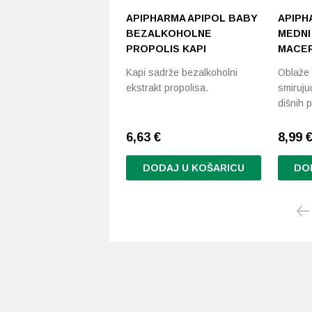
APIPHARMA APIPOL BABY
APIPH
BEZALKOHOLNE
MEDNI
PROPOLIS KAPI
MACER
Kapi sadrže bezalkoholni
Oblaže 
ekstrakt propolisa.
smirujuć
dišnih 
6,63
€
8,99
DODAJ U KOŠARICU
DO