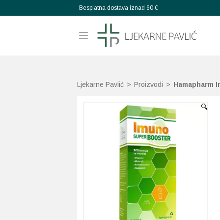
Besplatna dostava iznad 60 €
Ljekarne Pavlić
>
Proizvodi
>
Hamapharm Im
🔍