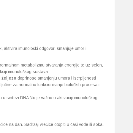
 aktivira imunološki odgovor, smanjuje umor i
ormalnom metabolizmu stvaranja energije te uz selen,
nkciji imunološkog sustava
i željezo
doprinose smanjenju umora i iscrpljenosti
ljučne za normalno funkcioniranje bioloških procesa i
u u sintezi DNA što je važno u aktivaciji imunološkog
ce na dan. Sadržaj vrećice otopiti u čaši vode ili soka,