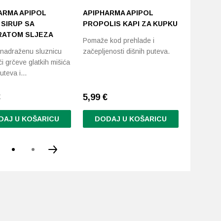
ARMA APIPOL
APIPHARMA APIPOL
APIPHA
 SIRUP SA
PROPOLIS KAPI ZA KUPKU
PROPOLI
ATOM SLJEZA
Pomaže kod prehlade i
Za jačanj
nadraženu sluznicu
začepljenosti dišnih puteva.
organizm
i grčeve glatkih mišića
puteva i…
€
5,99
€
5,99
€
DAJ U KOŠARICU
DODAJ U KOŠARICU
DODA