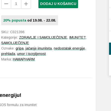
Hamapharm
DODAJ U KOŠARICU
Imuno
Super
Booster
20% popusta
od 19.08. - 22.08.
granule
3
SKU:
C021396
vrećice
Kategorije:
ZDRAVLJE I SAMOLIJEČENJE
,
IMUNITET
,
količina
SAMOLIJEČENJE
Oznake:
gripa
,
jačanje imuniteta
,
nedostatak energije
,
prehlada
,
umor i iscrpljenost
Marka:
HAMAPHARM
energiju!
OS formulu za imunitet