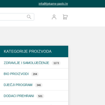
info@ljekarne-pavlic.hr
KATEGORIJE PROIZVODA
ZDRAVLJE I SAMOLIJEČENJE
1173
BIO PROIZVODI
204
DJEČJI PROGRAM
346
DODACI PREHRANI
501