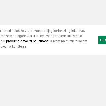
koristi kolačiće za pružanje boljeg korisničkog iskustva.
 možete prilagođavati u vašem web pregledniku. Više o
SL
te u
pravilima o zaštiti privatnosti
. Klikom na gumb "Slažem
vjetima korištenja.
LJEKARNE PAVLIĆ
PODRŠKA
NAČI
O nama
Uvjeti i pravila