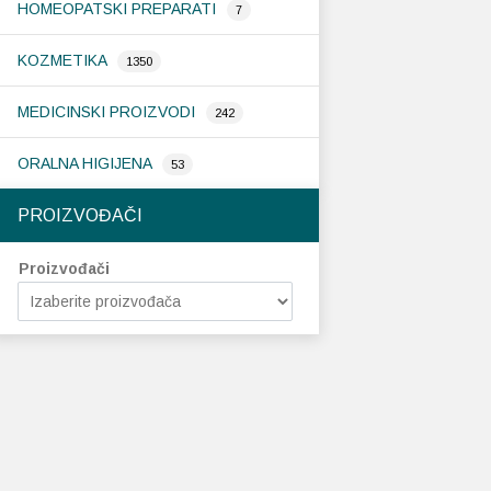
HOMEOPATSKI PREPARATI
7
KOZMETIKA
1350
MEDICINSKI PROIZVODI
242
ORALNA HIGIJENA
53
PROIZVOĐAČI
Proizvođači