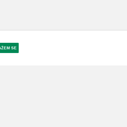
AŽEM SE
NI PLAĆANJA