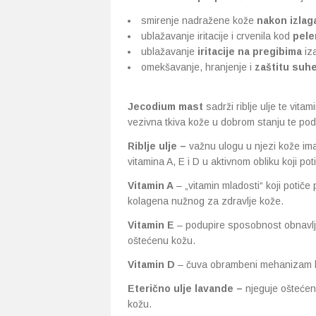
smirenje nadražene kože
nakon izlaga
ublažavanje iritacije i crvenila kod
pele
ublažavanje
iritacije
na pregibima
iza
omekšavanje, hranjenje i
zaštitu suh
Jecodium mast
sadrži riblje ulje te vita
vezivna tkiva kože u dobrom stanju te po
Riblje ulje –
važnu ulogu u njezi kože ima
vitamina A, E i D u aktivnom obliku koji po
Vitamin A
– „vitamin mladosti“ koji potiče
kolagena nužnog za zdravlje kože.
Vitamin E
– podupire sposobnost obnavlj
oštećenu kožu.
Vitamin D
– čuva obrambeni mehanizam kož
Eterično ulje lavande –
njeguje oštećen
kožu.