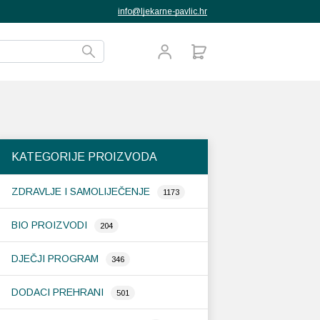
info@ljekarne-pavlic.hr
KATEGORIJE PROIZVODA
ZDRAVLJE I SAMOLIJEČENJE
1173
BIO PROIZVODI
204
DJEČJI PROGRAM
346
DODACI PREHRANI
501