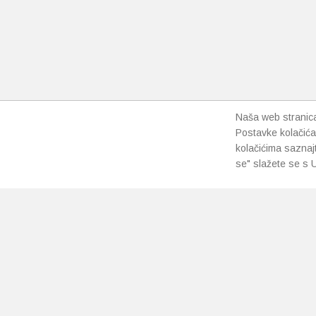
mogu
mogu
odabrati
odabrat
na
na
stranici
stranici
proizvoda
proizvo
Naša web stranica 
Postavke kolačića
kolačićima saznaj
se" slažete se s U
PRETPLATI SE NA NAŠ NEWSLETTER