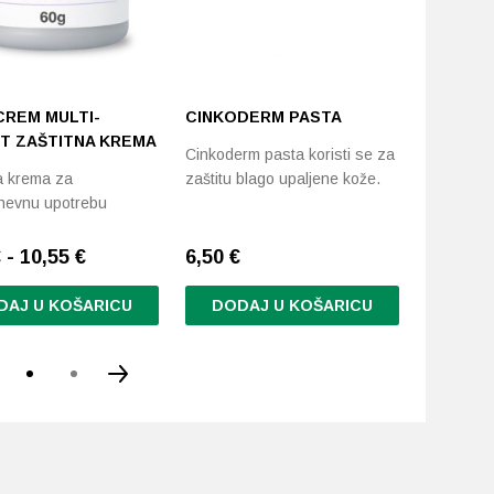
REM MULTI-
CINKODERM PASTA
JECOL 
T ZAŠTITNA KREMA
Cinkoderm pasta koristi se za
Za njegu 
a krema za
zaštitu blago upaljene kože.
opekotin
nevnu upotrebu
 - 10,55 €
6,50
€
6,33
€
DAJ U KOŠARICU
DODAJ U KOŠARICU
DODA
d
.