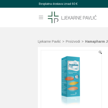
Besplatna dostava iznad 60 €
Ljekarne Pavlić
>
Proizvodi
>
Hamapharm J
🔍