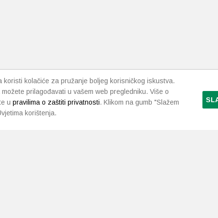
i
da
koristi kolačiće za pružanje boljeg korisničkog iskustva.
 možete prilagođavati u vašem web pregledniku. Više o
SL
te u
pravilima o zaštiti privatnosti
. Klikom na gumb "Slažem
vjetima korištenja.
LJEKARNE PAVLIĆ
PODRŠKA
NAČI