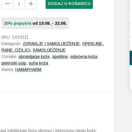
Hamapharm
DODAJ U KOŠARICU
Jecodium
mast
30
20% popusta
od 19.08. - 22.08.
g
količina
SKU:
C019111
Kategorije:
ZDRAVLJE I SAMOLIJEČENJE
,
OPEKLINE,
RANE, OŽILJCI
,
SAMOLIJEČENJE
Oznake:
obnavljanje kože
,
opekline
,
oštećena koža
,
pelenski osip
,
suha koža
Marka:
HAMAPHARM
oja zahtijevaju brzu obnovu i intenzivnu njegu kože: