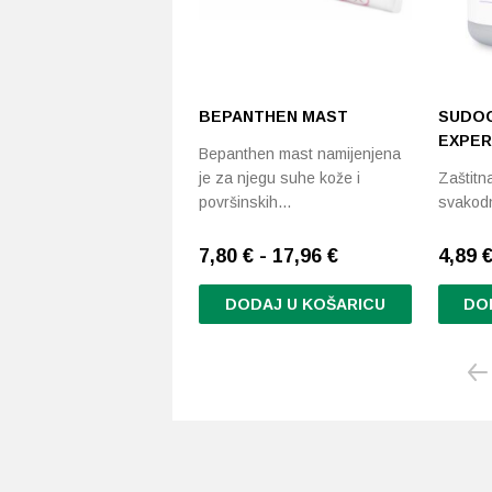
BEPANTHEN MAST
SUDOC
EXPER
Bepanthen mast namijenjena
je za njegu suhe kože i
Zaštitn
površinskih…
svakod
7,80 € - 17,96 €
4,89 €
DODAJ U KOŠARICU
DO
Ovaj
Ovaj
proizvod
proizvo
ima
ima
više
više
varijanti.
varijanti
Opcije
Opcije
se
se