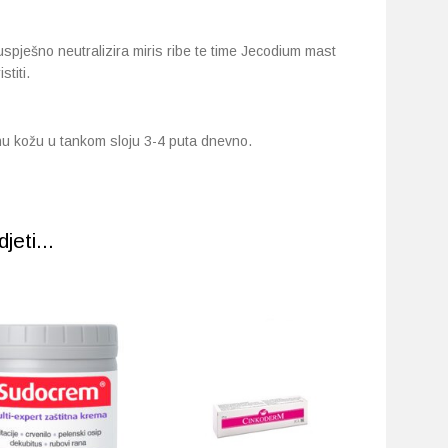
 uspješno neutralizira miris ribe te time Jecodium mast
titi.
hu kožu u tankom sloju 3-4 puta dnevno.
eti...