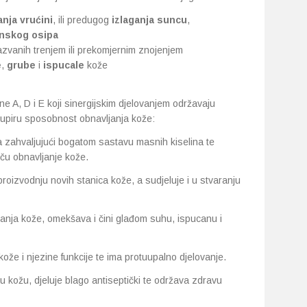
nja vrućini
, ili predugog
izlaganja suncu
,
nskog osipa
zvanih trenjem ili prekomjernim znojenjem
e
,
grube
i
ispucale
kože
mine A, D i E koji sinergijskim djelovanjem održavaju
dupiru sposobnost obnavljanja kože:
 zahvaljujući bogatom sastavu masnih kiselina te
tiču obnavljanje kože.
 proizvodnju novih stanica kože, a sudjeluje i u stvaranju
anja kože, omekšava i čini glađom suhu, ispucanu i
e i njezine funkcije te ima protuupalno djelovanje.
u kožu, djeluje blago antiseptički te održava zdravu