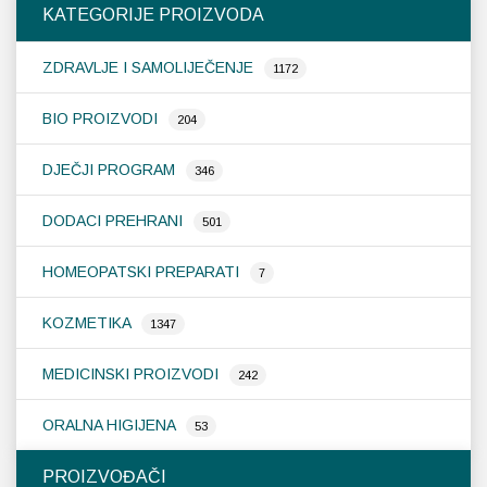
KATEGORIJE PROIZVODA
se
mogu
ZDRAVLJE I SAMOLIJEČENJE
odabrati
1172
na
stranici
BIO PROIZVODI
204
proizvoda
DJEČJI PROGRAM
346
DODACI PREHRANI
501
HOMEOPATSKI PREPARATI
7
KOZMETIKA
1347
MEDICINSKI PROIZVODI
242
ORALNA HIGIJENA
53
PROIZVOĐAČI