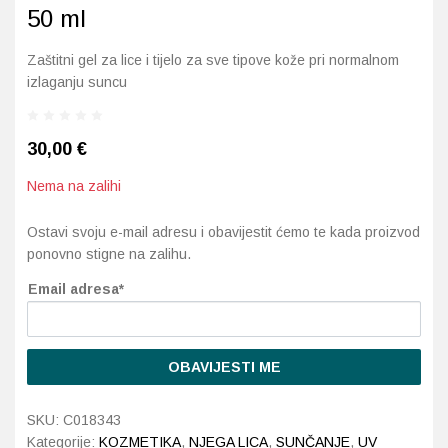
50 ml
Probava, hemoroidi, pr
Zaštitni gel za lice i tijelo za sve tipove kože pri normalnom
izlaganju suncu
Srce i krvne žile, vene
Stres, nesanica, opušt
30,00
€
Nema na zalihi
Uho, grlo, nos
Ostavi svoju e-mail adresu i obavijestit ćemo te kada proizvod
Usta, usne, zubi
ponovno stigne na zalihu.
Email adresa*
OBAVIJESTI ME
SKU:
C018343
Kategorije:
KOZMETIKA
,
NJEGA LICA
,
SUNČANJE
,
UV