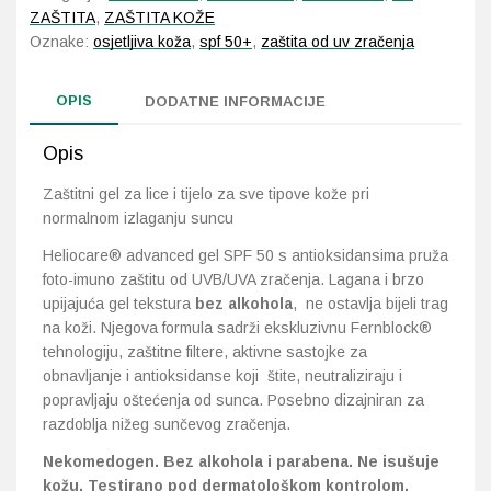
ZAŠTITA
,
ZAŠTITA KOŽE
Oznake:
osjetljiva koža
,
spf 50+
,
zaštita od uv zračenja
OPIS
DODATNE INFORMACIJE
Opis
Zaštitni gel za lice i tijelo za sve tipove kože pri
normalnom izlaganju suncu
Heliocare® advanced gel SPF 50 s antioksidansima pruža
foto-imuno zaštitu od UVB/UVA zračenja. Lagana i brzo
upijajuća gel tekstura
bez alkohola
, ne ostavlja bijeli trag
na koži. Njegova formula sadrži ekskluzivnu Fernblock®
tehnologiju, zaštitne filtere, aktivne sastojke za
obnavljanje i antioksidanse koji štite, neutraliziraju i
popravljaju oštećenja od sunca. Posebno dizajniran za
razdoblja nižeg sunčevog zračenja.
Nekomedogen. Bez alkohola i parabena. Ne isušuje
kožu. Testirano pod dermatološkom kontrolom.