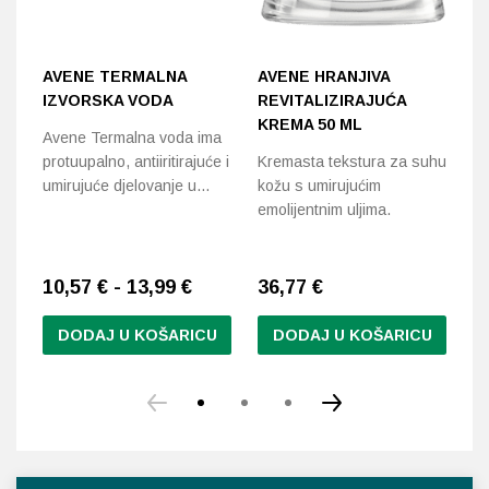
AVENE TERMALNA
AVENE HRANJIVA
A
IZVORSKA VODA
REVITALIZIRAJUĆA
Č
KREMA 50 ML
Avene Termalna voda ima
Av
protuupalno, antiiritirajuće i
Kremasta tekstura za suhu
li
umirujuće djelovanje u…
kožu s umirujućim
š
emolijentnim uljima.
10,57 € - 13,99 €
36,77
€
1
DODAJ U KOŠARICU
DODAJ U KOŠARICU
Ovaj
proizvod
ima
više
varijanti.
Opcije