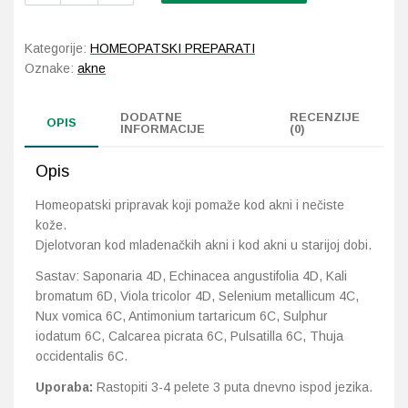
količina
Probava, hemoroidi, pr
Kategorije:
HOMEOPATSKI PREPARATI
Oznake:
akne
Srce i krvne žile, vene
DODATNE
RECENZIJE
OPIS
INFORMACIJE
(0)
Stres, nesanica, opušt
Opis
Uho, grlo, nos
Homeopatski pripravak koji pomaže kod akni i nečiste
Usta, usne, zubi
kože.
Djelotvoran kod mladenačkih akni i kod akni u starijoj dobi.
Sastav: Saponaria 4D, Echinacea angustifolia 4D, Kali
bromatum 6D, Viola tricolor 4D, Selenium metallicum 4C,
Nux vomica 6C, Antimonium tartaricum 6C, Sulphur
iodatum 6C, Calcarea picrata 6C, Pulsatilla 6C, Thuja
occidentalis 6C.
Uporaba:
Rastopiti 3-4 pelete 3 puta dnevno ispod jezika.