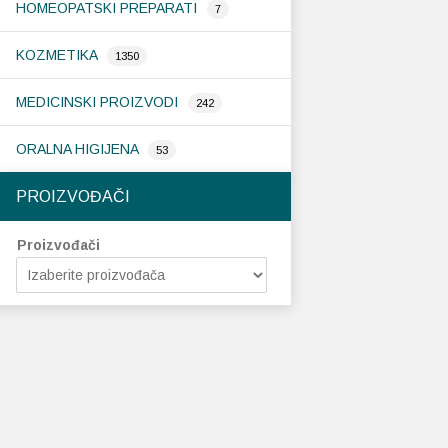
HOMEOPATSKI PREPARATI
7
KOZMETIKA
1350
MEDICINSKI PROIZVODI
242
ORALNA HIGIJENA
53
PROIZVOĐAČI
Proizvođači