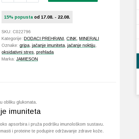
Cink
10
mg
15% popusta
od 17.08. - 22.08.
100
tableta
SKU:
C022796
količina
Kategorije:
DODACI PREHRANI
,
CINK
,
MINERALI
Oznake:
gripa
,
jačanje imuniteta
,
jačanje noktiju
,
oksidativni stres
,
prehlada
Marka:
JAMIESON
u obliku glukonata.
je imuniteta
isoko apsorbira i pruža podršku imunološkom sustavu.
, masti i proteine ​​te podupire održavanje zdrave kože.