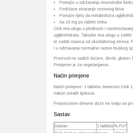
Pomaže u održavanju imunološke funkci
Podržava stvaranje vezivnog tkiva
Pomaže tijelu da metabolizira ugljikohid
Sa 10 mg po tableti cinka
Cink ima ulogu u plodnosti i razmnožavanj
ugljikohidrata. Također ima ulogu u zaštiti
te zaštiti stanica od oksidativnog stresa. 
i u održavanju normalne razine muškog sp
Proizvod ne sadrži šećere, škrob, gluten, 
Primjeren je za vegetarijance.
Način primjene
Način primjene: 1 tableta Jamieson Cink 10
nakon ostalih lijekova.
Preporučene dnevne doze ne smiju se prek
Sastav
Sastav:
1 tableta
% PU*