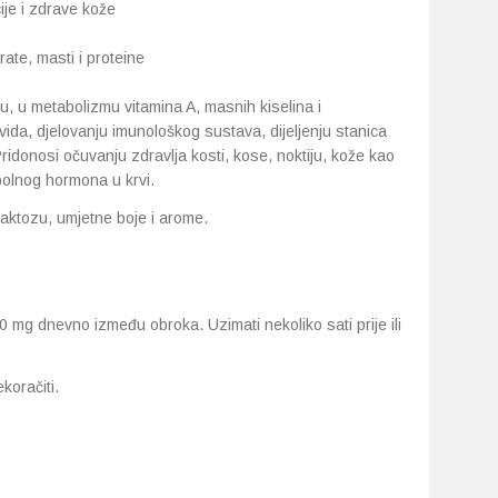
je i zdrave kože
rate, masti i proteine
u, u metabolizmu vitamina A, masnih kiselina i
 vida, djelovanju imunološkog sustava, dijeljenju stanica
Pridonosi očuvanju zdravlja kosti, kose, noktiju, kože kao
olnog hormona u krvi.
laktozu, umjetne boje i arome.
 mg dnevno između obroka. Uzimati nekoliko sati prije ili
oračiti.