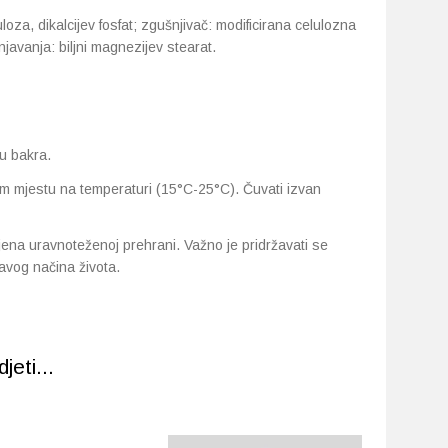
oza, dikalcijev fosfat; zgušnjivač: modificirana celulozna
javanja: biljni magnezijev stearat.
ju bakra.
m mjestu na temperaturi (15°C-25°C). Čuvati izvan
jena uravnoteženoj prehrani. Važno je pridržavati se
avog načina života.
eti...