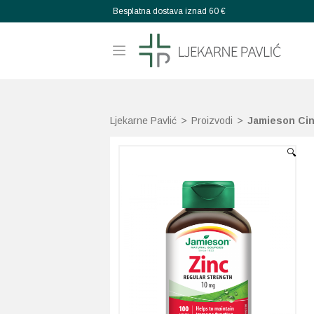
Besplatna dostava iznad 60 €
Ljekarne Pavlić
>
Proizvodi
>
Jamieson Cin
🔍