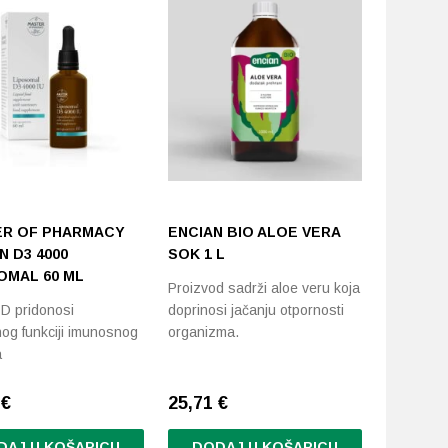
R OF PHARMACY
ENCIAN BIO ALOE VERA
RADOVA
N D3 4000
SOK 1 L
APIAL 4
OMAL 60 ML
Proizvod sadrži aloe veru koja
Korištenj
 D pridonosi
doprinosi jačanju otpornosti
postiže s
og funkciji imunosnog
organizma.
hiposenzib
a
njegovo
8
€
25,71
€
25,14
€
DAJ U KOŠARICU
DODAJ U KOŠARICU
DODA