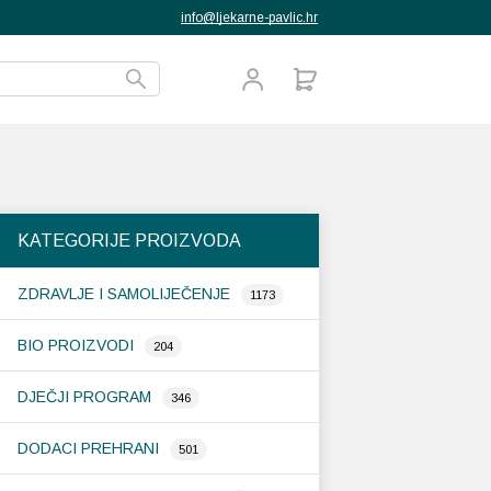
info@ljekarne-pavlic.hr
KATEGORIJE PROIZVODA
ZDRAVLJE I SAMOLIJEČENJE
1173
BIO PROIZVODI
204
DJEČJI PROGRAM
346
DODACI PREHRANI
501