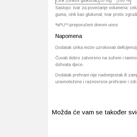
Cink (cinkov glukonat)
10 mg
100 %
Sastojci: tvar za povećanje volumena: celul
guma; cink kao glukonat; tvar protiv zgrudn
%PU*=preporučeni dnevni unos
Napomena
Dodatak cinka može uzrokovati deficijenci
Čuvati dobro zatvoreno na suhom i tamno
dohvata djece.
Dodatak prehrani nije nadomjestak ili zam
uravnotežene i raznovrsne prehrane i zdr
Možda će vam se također svidj