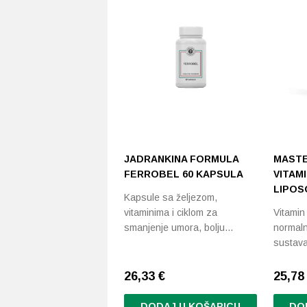
JADRANKINA FORMULA
MASTE
FERROBEL 60 KAPSULA
VITAMI
LIPOS
Kapsule sa željezom,
vitaminima i ciklom za
Vitamin
smanjenje umora, bolju…
normaln
sustav
26,33
€
25,7
DODAJ U KOŠARICU
DO