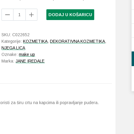
Jane
DODAJ U KOŠARICU
Iredale
Large
Shader
SKU:
C022652
Brush
Kategorije:
KOZMETIKA
,
DEKORATIVNA KOZMETIKA
,
kist
NJEGA LICA
količina
Oznake:
make up
Marka:
JANE IREDALE
risti za širu crtu na kapcima ili popravljanje pudera.