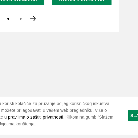
Ovaj
proizvod
ima
više
varijanti.
Opcije
se
mogu
odabrati
na
stranici
proizvoda
koristi kolačiće za pružanje boljeg korisničkog iskustva.
 možete prilagođavati u vašem web pregledniku. Više o
SL
te u
pravilima o zaštiti privatnosti
. Klikom na gumb "Slažem
vjetima korištenja.