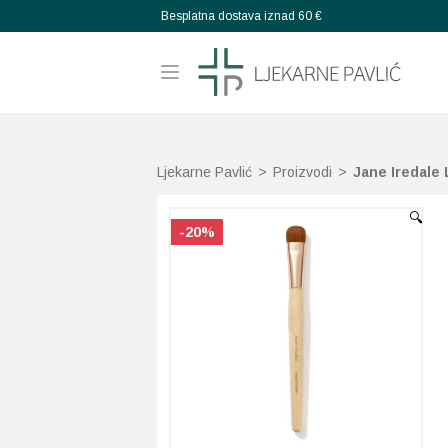
Besplatna dostava iznad 60 €
Ljekarne Pavlić
>
Proizvodi
>
Jane Iredale
🔍
-20%
-20%