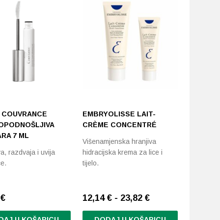
 COUVRANCE
EMBRYOLISSE LAIT-
EMBRYO
OPODNOŠLJIVA
CRÈME CONCENTRÉ
LOTION 
RA 7 ML
Višenamjenska hranjiva
Micelarni
a, razdvaja i uvija
hidracijska krema za lice i
sastojaka
ce.
tijelo.
8
€
12,14 € - 23,82 €
11,53
€
DAJ U KOŠARICU
DODAJ U KOŠARICU
DODA