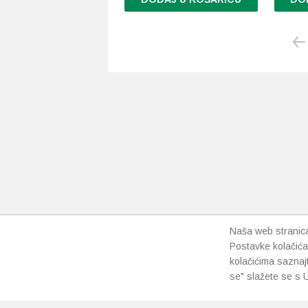
Ovaj
proizvod
ima
više
varijanti.
Opcije
se
mogu
odabrati
na
stranici
proizvoda
Naša web stranica 
Postavke kolačića
kolačićima saznaj
se" slažete se s U