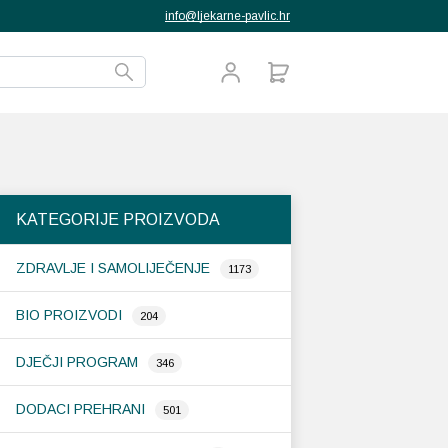
info@ljekarne-pavlic.hr
KATEGORIJE PROIZVODA
ZDRAVLJE I SAMOLIJEČENJE
1173
BIO PROIZVODI
204
DJEČJI PROGRAM
346
DODACI PREHRANI
501