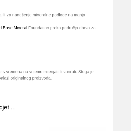
la ili za nanošenje mineralne podloge na manja
d Base Mineral
Foundation preko područja obrva za
s vremena na vrijeme mijenjati ili varirati. Stoga je
balaži originalnog proizvoda.
eti...