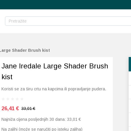
 Large Shader Brush kist
Jane Iredale Large Shader Brush
kist
Koristi se za širu crtu na kapcima ili popravljanje pudera.
26,41
€
33,01 €
Najniža cijena posljednjih 30 dana:
33,01
€
Na zalihi (može se naručiti po isteku zaliha)