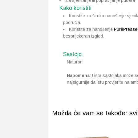
Za sjenčanje ili popravljanje pudera
Kako koristiti
Koristite za široko nanošenje sjeni
područja.
Koristite za nanošenje
PurePresse
besprijekoran izgled.
Sastojci
Naturon
Napomena
: Lista sastojaka može se 
najsigurnije da istu provjerite na am
Možda će vam se također svidj