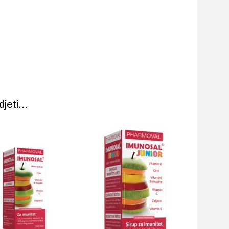
eti...