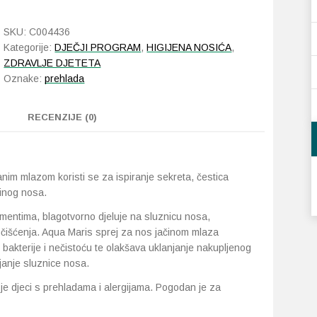
Baby
sprej
SKU:
C004436
količina
Kategorije:
DJEČJI PROGRAM
,
HIGIJENA NOSIĆA
,
ZDRAVLJE DJETETA
Oznake:
prehlada
RECENZIJE (0)
nim mlazom koristi se za ispiranje sekreta, čestica
binog nosa.
mentima, blagotvorno djeluje na sluznicu nosa,
čišćenja. Aqua Maris sprej za nos jačinom mlaza
, bakterije i nečistoću te olakšava uklanjanje nakupljenog
janje sluznice nosa.
e djeci s prehladama i alergijama. Pogodan je za