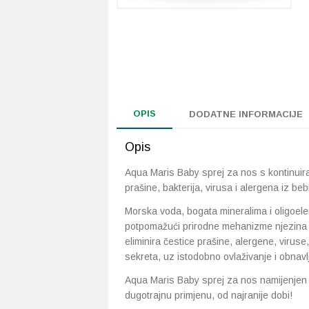
OPIS
DODATNE INFORMACIJE
Opis
Aqua Maris Baby sprej za nos s kontinuira
prašine, bakterija, virusa i alergena iz be
Morska voda, bogata mineralima i oligoele
potpomažući prirodne mehanizme njezina 
eliminira čestice prašine, alergene, viruse
sekreta, uz istodobno ovlaživanje i obnavl
Aqua Maris Baby sprej za nos namijenjen j
dugotrajnu primjenu, od najranije dobi!