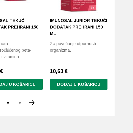
SAL TEKUĆI
IMUNOSAL JUNIOR TEKUĆI
ALPIKOL
AK PREHRANI 150
DODATAK PREHRANI 150
ZA DJEC
ML
Dodatak p
cija
Za povećanje otpornosti
cink, beta
ročišćenog beta-
organizma.
ploda…
 i vitamina
€
10,63
€
9,90
€
DAJ U KOŠARICU
DODAJ U KOŠARICU
DODA