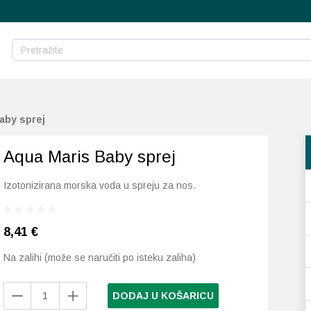
aby sprej
Aqua Maris Baby sprej
Izotonizirana morska voda u spreju za nos.
8,41
€
Na zalihi (može se naručiti po isteku zaliha)
Aqua
DODAJ U KOŠARICU
Maris