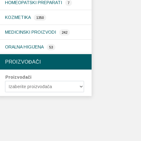
HOMEOPATSKI PREPARATI
7
KOZMETIKA
1350
MEDICINSKI PROIZVODI
242
ORALNA HIGIJENA
53
PROIZVOĐAČI
Proizvođači