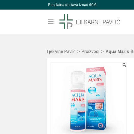
Besplatna dostava iznad 60 €
Ljekarne Pavlić
>
Proizvodi
>
Aqua Maris B
🔍