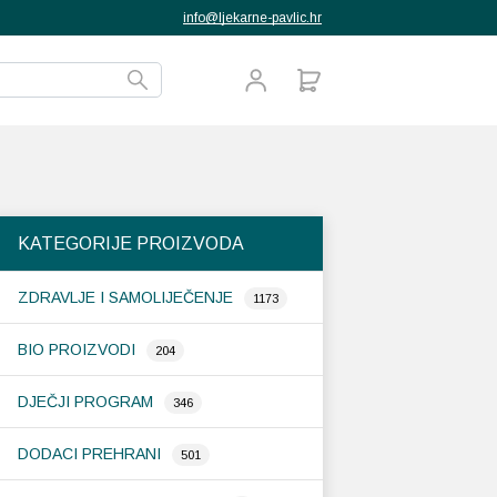
info@ljekarne-pavlic.hr
KATEGORIJE PROIZVODA
ZDRAVLJE I SAMOLIJEČENJE
1173
BIO PROIZVODI
204
DJEČJI PROGRAM
346
DODACI PREHRANI
501