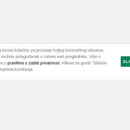
koristi kolačiće za pružanje boljeg korisničkog iskustva.
 možete prilagođavati u vašem web pregledniku. Više o
SL
te u
pravilima o zaštiti privatnosti
. Klikom na gumb "Slažem
vjetima korištenja.
LJEKARNE PAVLIĆ
PODRŠKA
NAČI