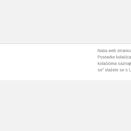
Naša web stranica 
Postavke kolačića
kolačićima saznaj
se" slažete se s U
PRETPLATI SE NA NAŠ NEWSLETTER