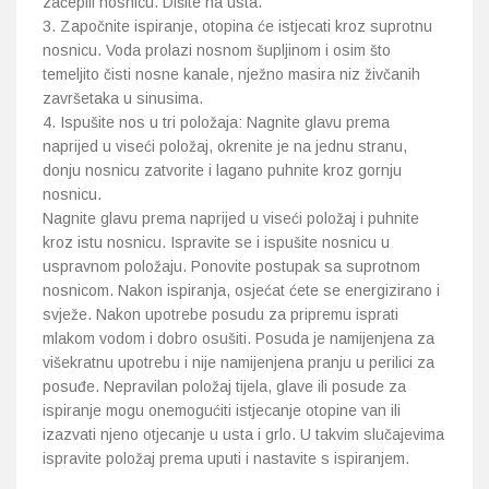
začepili nosnicu. Dišite na usta.
Započnite ispiranje, otopina će istjecati kroz suprotnu
nosnicu. Voda prolazi nosnom šupljinom i osim što
temeljito čisti nosne kanale, nježno masira niz živčanih
završetaka u sinusima.
Ispušite nos u tri položaja: Nagnite glavu prema
naprijed u viseći položaj, okrenite je na jednu stranu,
donju nosnicu zatvorite i lagano puhnite kroz gornju
nosnicu.
Nagnite glavu prema naprijed u viseći položaj i puhnite
kroz istu nosnicu. Ispravite se i ispušite nosnicu u
uspravnom položaju. Ponovite postupak sa suprotnom
nosnicom. Nakon ispiranja, osjećat ćete se energizirano i
svježe. Nakon upotrebe posudu za pripremu isprati
mlakom vodom i dobro osušiti. Posuda je namijenjena za
višekratnu upotrebu i nije namijenjena pranju u perilici za
posuđe. Nepravilan položaj tijela, glave ili posude za
ispiranje mogu onemogućiti istjecanje otopine van ili
izazvati njeno otjecanje u usta i grlo. U takvim slučajevima
ispravite položaj prema uputi i nastavite s ispiranjem.