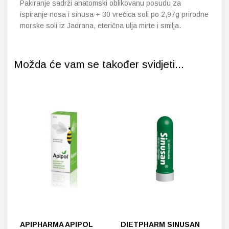
Pakiranje sadrži anatomski oblikovanu posudu za
ispiranje nosa i sinusa + 30 vrećica soli po 2,97g prirodne
morske soli iz Jadrana, eterična ulja mirte i smilja.
Možda će vam se također svidjeti...
APIPHARMA APIPOL
DIETPHARM SINUSAN
A