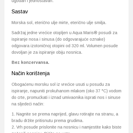
ugodan i jednostavan.
Sastav
Morska sol, eterično ulje mirte, eterično ulje smilja.
Sadržaj jedne vrećice otopljen u Aqua Maris® posudi za
ispiranje nosa i sinusa (do odgovarajuće oznake)
odgovara izotoničnoj otopini od 320 ml. Volumen posude
dovoljan je za ispiranje obiju nosnica.
Bez konzervansa.
Način korištenja
Obogaćenu morsku sol iz vrećice usuti u posudu za
ispiranje, napuniti prokuhanom mlakom (oko 37 °C) vodom
do crte, promućkati i iznad umivaonika isprati nos i sinuse
na sljedeći način:
Nagnite se prema naprijed, glavu rotirajte na stranu, a
bradu držite pritisnutu prema grudima.
Vrh posude prislonite na nosnicu i namjestite kako biste