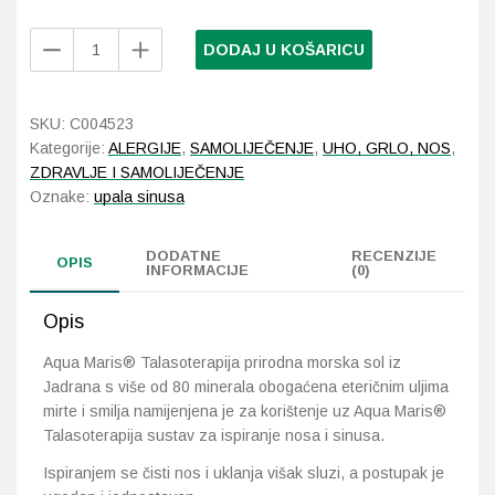
Aqua
DODAJ U KOŠARICU
Probava, hemoroidi, pr
Maris
Talasoterapija
Srce i krvne žile, vene
sustav
SKU:
C004523
za
Kategorije:
ALERGIJE
,
SAMOLIJEČENJE
,
UHO, GRLO, NOS
,
Stres, nesanica, opušt
ispiranje
ZDRAVLJE I SAMOLIJEČENJE
nosa
Oznake:
upala sinusa
i
Uho, grlo, nos
sinusa
DODATNE
RECENZIJE
količina
OPIS
Usta, usne, zubi
INFORMACIJE
(0)
Opis
Aqua Maris® Talasoterapija prirodna morska sol iz
Jadrana s više od 80 minerala obogaćena eteričnim uljima
mirte i smilja namijenjena je za korištenje uz Aqua Maris®
Talasoterapija sustav za ispiranje nosa i sinusa.
Ispiranjem se čisti nos i uklanja višak sluzi, a postupak je