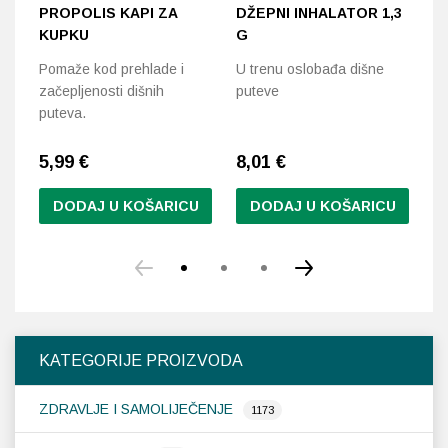
PROPOLIS KAPI ZA
DŽEPNI INHALATOR 1,3
T
KUPKU
G
V
Pomaže kod prehlade i
U trenu oslobađa dišne
Pr
začepljenosti dišnih
puteve
et
puteva.
5,99
€
8,01
€
6
DODAJ U KOŠARICU
DODAJ U KOŠARICU
KATEGORIJE PROIZVODA
ZDRAVLJE I SAMOLIJEČENJE
1173