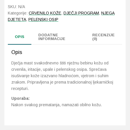
mast
SKU:
N/A
količina
Kategorije:
CRVENILO KOŽE
,
DJEČJI PROGRAM
,
NJEGA
Probava, hemoroidi, pr
DJETETA
,
PELENSKI OSIP
Srce i krvne žile, vene
DODATNE
RECENZIJE
OPIS
INFORMACIJE
(0)
Stres, nesanica, opušt
Opis
Uho, grlo, nos
Dječja mast svakodnevno štiti nježnu bebinu kožu od
crvenila, iritacije, upale i pelenskog osipa. Sprečava
Usta, usne, zubi
isušivanje kože izazvano hladnoćom, vjetrom i suhim
zrakom. Pripravljena je prema tradicionalnoj ljekarničkoj
recepturi.
Uporaba:
Nakon svakog prematanja, namazati obilno kožu.