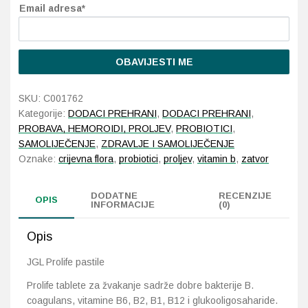
Email adresa*
Probava, hemoroidi, pr
OBAVIJESTI ME
Srce i krvne žile, vene
SKU:
C001762
Stres, nesanica, opušt
Kategorije:
DODACI PREHRANI
,
DODACI PREHRANI
,
PROBAVA, HEMOROIDI, PROLJEV
,
PROBIOTICI
,
Uho, grlo, nos
SAMOLIJEČENJE
,
ZDRAVLJE I SAMOLIJEČENJE
Oznake:
crijevna flora
,
probiotici
,
proljev
,
vitamin b
,
zatvor
Usta, usne, zubi
DODATNE
RECENZIJE
OPIS
INFORMACIJE
(0)
Opis
JGL Prolife pastile
Prolife tablete za žvakanje sadrže dobre bakterije B.
coagulans, vitamine B6, B2, B1, B12 i glukooligosaharide.