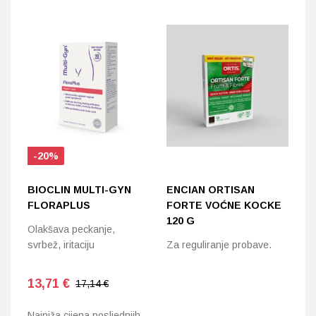
-20%
BIOCLIN MULTI-GYN
ENCIAN ORTISAN
E
FLORAPLUS
FORTE VOĆNE KOCKE
J
120 G
D
Olakšava peckanje,
1
svrbež, iritaciju
Za reguliranje probave.
Ka
dj
13,71
€
17,14 €
ra
Najniža cijena posljednjih