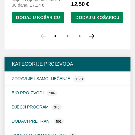
12,50
€
1
30 dana:
17,14
€
DODAJ U KOŠARICU
DODAJ U KOŠARICU
KATEGORIJE PROIZVODA
ZDRAVLJE I SAMOLIJEČENJE
1173
BIO PROIZVODI
204
DJEČJI PROGRAM
346
DODACI PREHRANI
501