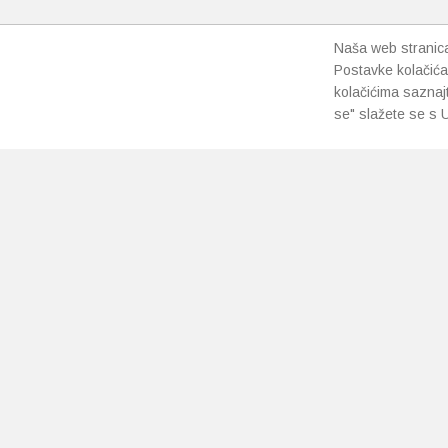
Naša web stranica 
Postavke kolačića
kolačićima saznaj
se" slažete se s U
PRETPLATI SE NA NAŠ NEWSLETTER
Prihvaćam
uvjete poslovanja
*