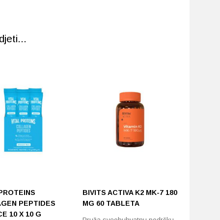
eti...
 PROTEINS
BIVITS ACTIVA K2 MK-7 180
PROBLI
GEN PEPTIDES
ΜG 60 TABLETA
30 PAST
E 10 X 10 G