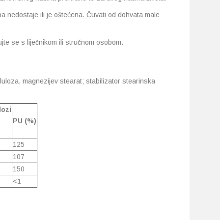
epa nedostaje ili je oštećena. Čuvati od dohvata male
jte se s liječnikom ili stručnom osobom.
celuloza, magnezijev stearat; stabilizator stearinska
dozi
PU (%)
125
107
150
<1