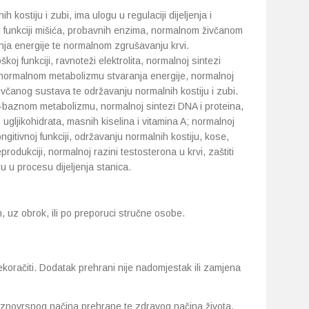
 kostiju i zubi, ima ulogu u regulaciji dijeljenja i
oj funkciji mišića, probavnih enzima, normalnom živčanom
ja energije te normalnom zgrušavanju krvi.
oj funkciji, ravnoteži elektrolita, normalnoj sintezi
, normalnom metabolizmu stvaranja energije, normalnoj
živčanog sustava te održavanju normalnih kostiju i zubi.
-baznom metabolizmu, normalnoj sintezi DNA i proteina,
gljikohidrata, masnih kiselina i vitamina A; normalnoj
gitivnoj funkciji, održavanju normalnih kostiju, kose,
eprodukciji, normalnoj razini testosterona u krvi, zaštiti
u u procesu dijeljenja stanica.
n, uz obrok, ili po preporuci stručne osobe.
oračiti. Dodatak prehrani nije nadomjestak ili zamjena
raznovrsnog načina prehrane te zdravog načina života.