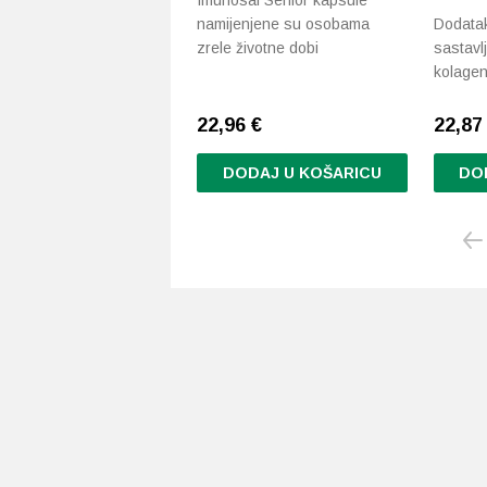
Imunosal Senior kapsule
namijenjene su osobama
Dodatak
zrele životne dobi
sastavlj
kolagen
22,96
€
22,8
DODAJ U KOŠARICU
DO