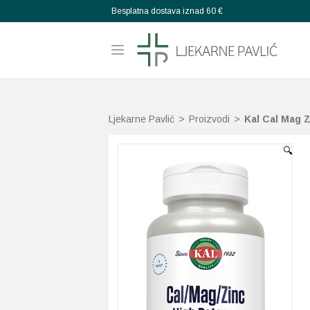
Besplatna dostava iznad 60 €
Ljekarne Pavlić
>
Proizvodi
>
Kal Cal Mag Z
🔍