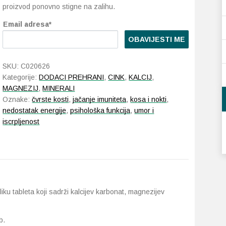
proizvod ponovno stigne na zalihu.
Email adresa*
OBAVIJESTI ME
SKU:
C020626
Kategorije:
DODACI PREHRANI
,
CINK
,
KALCIJ
,
MAGNEZIJ
,
MINERALI
Oznake:
čvrste kosti
,
jačanje imuniteta
,
kosa i nokti
,
nedostatak energije
,
psihološka funkcija
,
umor i
iscrpljenost
iku tableta koji sadrži kalcijev karbonat, magnezijev
b.