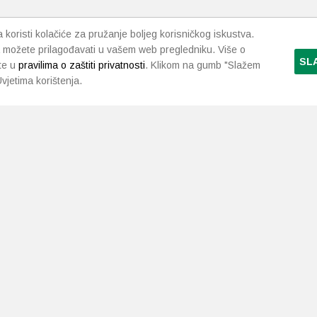
koristi kolačiće za pružanje boljeg korisničkog iskustva.
 možete prilagođavati u vašem web pregledniku. Više o
SL
te u
pravilima o zaštiti privatnosti
. Klikom na gumb "Slažem
vjetima korištenja.
LJEKARNE PAVLIĆ
PODRŠKA
NAČI
O nama
Uvjeti i pravila
Gdje smo
Dostava i isporuka
Kontakt
Raskid ugovora