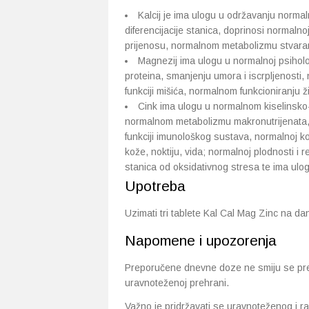
Kalcij je ima ulogu u održavanju normalnih
diferencijacije stanica, doprinosi normaln
prijenosu, normalnom metabolizmu stvaran
Magnezij ima ulogu u normalnoj psihološk
proteina, smanjenju umora i iscrpljenosti
funkciji mišića, normalnom funkcioniranju 
Cink ima ulogu u normalnom kiselinsko
normalnom metabolizmu makronutrijenata, u
funkciji imunološkog sustava, normalnoj kon
kože, noktiju, vida; normalnoj plodnosti i r
stanica od oksidativnog stresa te ima ulog
Upotreba
Uzimati tri tablete Kal Cal Mag Zinc na da
Napomene i upozorenja
Preporučene dnevne doze ne smiju se prek
uravnoteženoj prehrani.
Važno je pridržavati se uravnoteženog i 