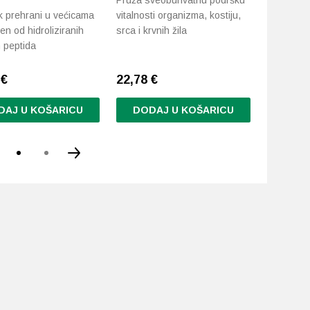
Pruža sveobuhvatnu podršku
Pomoć u z
 prehrani u većicama
vitalnosti organizma, kostiju,
infekcija 
en od hidroliziranih
srca i krvnih žila
 peptida
7
€
22,78
€
22,57
€
DAJ U KOŠARICU
DODAJ U KOŠARICU
DODA