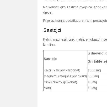
Ne koristiti ako zaštitna ovojnica ispod č
djece.
Prije uzimanja dodatka prehrani, posavjetu
Sastojci
Kalcij, magnezij, cink, natrij, emulgatori: 
kiselina.
u dnevnoj 
Sastojci
(tri tablete)
Kalcij (kalcijev karbonat)
1000 mg
Magnezij (magnezijev oksid)
400 mg
Cink (cinkov glukonat)
15 mg
Natrij
15 mg