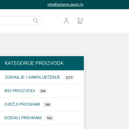
info@ljekarne-pavlic.hr
KATEGORIJE PROIZVODA
ZDRAVLJE I SAMOLIJEČENJE
1173
BIO PROIZVODI
204
DJEČJI PROGRAM
346
DODACI PREHRANI
501