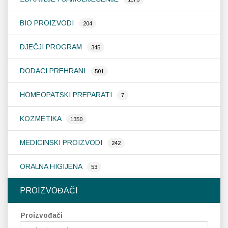
BIO PROIZVODI
Probava, hemoroidi, pr
204
DJEČJI PROGRAM
345
Srce i krvne žile, vene
DODACI PREHRANI
501
Stres, nesanica, opušt
HOMEOPATSKI PREPARATI
7
Uho, grlo, nos
KOZMETIKA
1350
Usta, usne, zubi
MEDICINSKI PROIZVODI
242
ORALNA HIGIJENA
53
PROIZVOĐAČI
Proizvođači