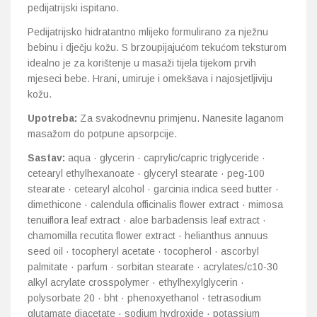
pedijatrijski ispitano.
Pedijatrijsko hidratantno mlijeko formulirano za nježnu
bebinu i dječju kožu. S brzoupijajućom tekućom teksturom
idealno je za korištenje u masaži tijela tijekom prvih
mjeseci bebe. Hrani, umiruje i omekšava i najosjetljiviju
kožu.
Upotreba:
Za svakodnevnu primjenu. Nanesite laganom
masažom do potpune apsorpcije.
Sastav:
aqua · glycerin · caprylic/capric triglyceride ·
cetearyl ethylhexanoate · glyceryl stearate · peg-100
stearate · cetearyl alcohol · garcinia indica seed butter ·
dimethicone · calendula officinalis flower extract · mimosa
tenuiflora leaf extract · aloe barbadensis leaf extract ·
chamomilla recutita flower extract · helianthus annuus
seed oil · tocopheryl acetate · tocopherol · ascorbyl
palmitate · parfum · sorbitan stearate · acrylates/c10-30
alkyl acrylate crosspolymer · ethylhexylglycerin ·
polysorbate 20 · bht · phenoxyethanol · tetrasodium
glutamate diacetate · sodium hydroxide · potassium