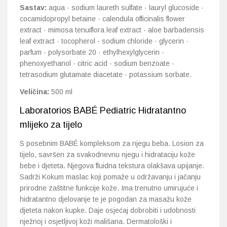
Sastav:
aqua · sodium laureth sulfate · lauryl glucoside ·
cocamidopropyl betaine · calendula officinalis flower
extract · mimosa tenuiflora leaf extract · aloe barbadensis
leaf extract · tocopherol · sodium chloride · glycerin ·
parfum · polysorbate 20 · ethylhexylglycerin ·
phenoxyethanol · citric acid · sodium benzoate ·
tetrasodium glutamate diacetate · potassium sorbate.
Veličina:
500 ml
Laboratorios BABÉ Pediatric Hidratantno
mlijeko za tijelo
S posebnim BABÉ kompleksom za njegu beba. Losion za
tijelo, savršen za svakodnevnu njegu i hidrataciju kože
bebe i djeteta. Njegova fluidna tekstura olakšava upijanje.
Sadrži Kokum maslac koji pomaže u održavanju i jačanju
prirodne zaštitne funkcije kože. Ima trenutno umirujuće i
hidratantno djelovanje te je pogodan za masažu kože
djeteta nakon kupke. Daje osjećaj dobrobiti i udobnosti
nježnoj i osjetljivoj koži mališana. Dermatološki i