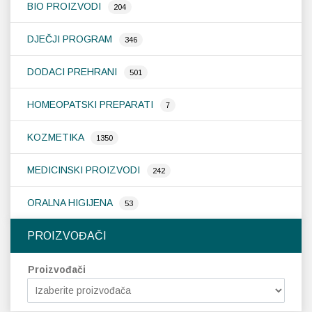
stranici
st
BIO PROIZVODI
204
proizvoda
pr
DJEČJI PROGRAM
346
DODACI PREHRANI
501
HOMEOPATSKI PREPARATI
7
KOZMETIKA
1350
MEDICINSKI PROIZVODI
242
ORALNA HIGIJENA
53
PROIZVOĐAČI
Proizvođači