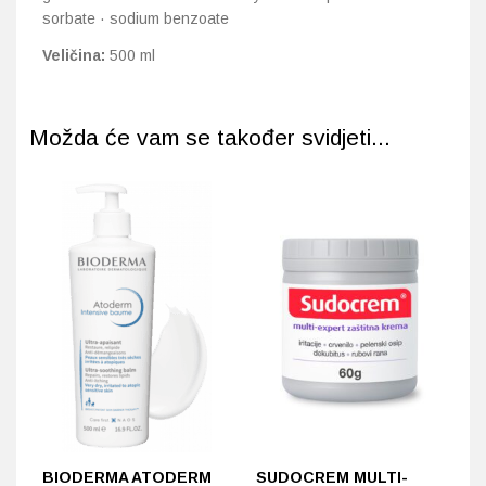
sorbate · sodium benzoate
Veličina:
500 ml
Možda će vam se također svidjeti...
BIODERMA ATODERM
SUDOCREM MULTI-
U