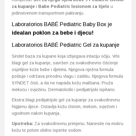
za kupanje
i
Babe Pediatric losionom za tijelo
u
jedinstvenom transportnom pakiranju.
Laboratorios BABÉ Pediatric Baby Box je
idealan poklon za bebe i djecu
!
Laboratorios BABÉ Pediatric Gel za kupanje
Sindet baza za kupane koja izbjegava iritaciju očiju. Vrlo
blagi gel za kupanje, savršen za svakodnevno čišćenje
osjetljive kože bebe i djeteta. Njegova nježna formula
poštuje i održava prirodnu vlagu i zaštitu. Njegova formula
SYNDET čisti, a da ne napada kožu mališana. Pruža
mekoću i svježinu. Dermatološki i pedijatrijski ispitano.
Ekstra blagi pedijatrijski gel za kupanje za svakodnevnu
higijenu djece. Ostavlja kožu čistom, mekom, svježom i
ugodnom nakon kupanja.
Upotreba:
Za svakodnevnu primjenu. Nanesite na mokru
kožu te potom obilno isperite vodom.