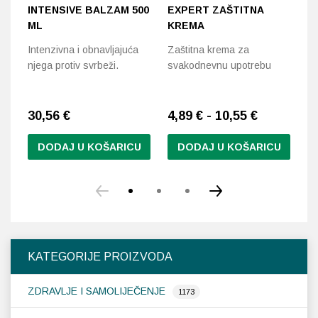
INTENSIVE BALZAM 500
EXPERT ZAŠTITNA
L
ML
KREMA
E
Intenzivna i obnavljajuća
Zaštitna krema za
Kr
njega protiv svrbeži.
svakodnevnu upotrebu
li
30,56
€
4,89 € - 10,55 €
2
DODAJ U KOŠARICU
DODAJ U KOŠARICU
Ovaj
Ov
proizvod
pr
ima
im
više
vi
varijanti.
var
Opcije
Op
KATEGORIJE PROIZVODA
se
se
mogu
m
ZDRAVLJE I SAMOLIJEČENJE
odabrati
od
1173
na
na