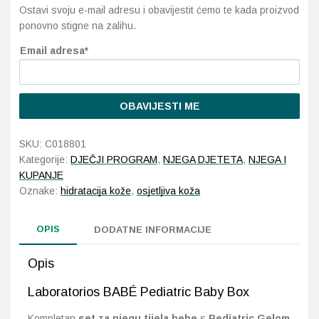
Ostavi svoju e-mail adresu i obavijestit ćemo te kada proizvod
ponovno stigne na zalihu.
Probava, hemoroidi, pr
Email adresa*
Srce i krvne žile, vene
Stres, nesanica, opušt
OBAVIJESTI ME
Uho, grlo, nos
SKU:
C018801
Kategorije:
DJEČJI PROGRAM
,
NJEGA DJETETA
,
NJEGA I
Usta, usne, zubi
KUPANJE
Oznake:
hidratacija kože
,
osjetljiva koža
OPIS
DODATNE INFORMACIJE
Opis
Laboratorios BABÉ Pediatric Baby Box
Kompletan
set za njegu tijela bebe
s
Pediatric Gelom