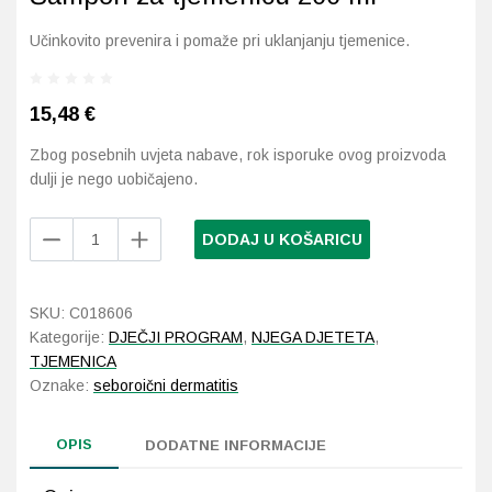
Učinkovito prevenira i pomaže pri uklanjanju tjemenice.
Probava, hemoroidi, pr
Srce i krvne žile, vene
15,48
€
Zbog posebnih uvjeta nabave, rok isporuke ovog proizvoda
Stres, nesanica, opušt
dulji je nego uobičajeno.
Uho, grlo, nos
Laboratorios
DODAJ U KOŠARICU
BABÉ
Usta, usne, zubi
PEDIATRIC
Šampon
SKU:
C018606
za
Kategorije:
DJEČJI PROGRAM
,
NJEGA DJETETA
,
tjemenicu
TJEMENICA
200
Oznake:
seboroični dermatitis
ml
količina
OPIS
DODATNE INFORMACIJE