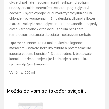
glyceryl palmate · sodium laureth sulfate · disodium
undecylenamido measulfosuccinate · peg-7 glyceryl
cocoate · hydroxypropyl guar hydroxypropyltrimonium
chloride · polyquaternium- 7 · calendula officinalis flower
extract · salicylic acid · glycerin · 1,2-hexanediol · caprylyl
glycol · tropolone · citric acid · sodium benzoate ·
tetrasodium glutamate diacetate · potassium sorbate
Upotreba:
Nanesite na mokro vlasište laganom
masažom. Ostavite nekoliko minuta a potom temeljito
isperite vodom. Koristite 2-3 puta tjedno. Izbjegavajte
kontakt s očima. Izmjenjujte korištenje s BABÉ ultra
nježnim dječjim šamponom.
Veličina:
200 ml
Možda će vam se također svidjeti...