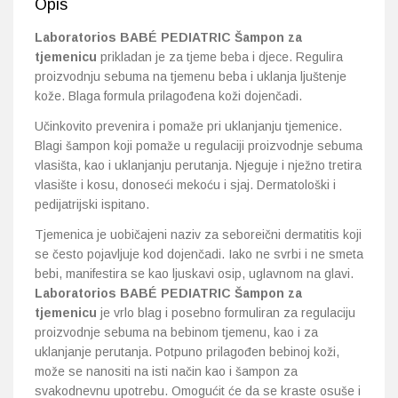
Opis
Laboratorios BABÉ PEDIATRIC Šampon za
tjemenicu
prikladan je za tjeme beba i djece. Regulira
proizvodnju sebuma na tjemenu beba i uklanja ljuštenje
kože. Blaga formula prilagođena koži dojenčadi.
Učinkovito prevenira i pomaže pri uklanjanju tjemenice.
Blagi šampon koji pomaže u regulaciji proizvodnje sebuma
vlasišta, kao i uklanjanju perutanja. Njeguje i nježno tretira
vlasište i kosu, donoseći mekoću i sjaj. Dermatološki i
pedijatrijski ispitano.
Tjemenica je uobičajeni naziv za seboreični dermatitis koji
se često pojavljuje kod dojenčadi. Iako ne svrbi i ne smeta
bebi, manifestira se kao ljuskavi osip, uglavnom na glavi.
Laboratorios BABÉ PEDIATRIC Šampon za
tjemenicu
je vrlo blag i posebno formuliran za regulaciju
proizvodnje sebuma na bebinom tjemenu, kao i za
uklanjanje perutanja. Potpuno prilagođen bebinoj koži,
može se nanositi na isti način kao i šampon za
svakodnevnu upotrebu. Omogućit će da se kraste osuše i