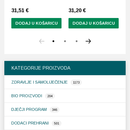
31,51
€
31,20
€
3
DODAJ U KOŠARICU
DODAJ U KOŠARICU
KATEGORIJE PROIZVODA
ZDRAVLJE I SAMOLIJEČENJE
1173
BIO PROIZVODI
204
DJEČJI PROGRAM
346
DODACI PREHRANI
501