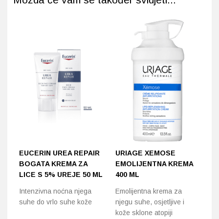
EUCERIN UREA REPAIR
URIAGE XEMOSE
B
BOGATA KREMA ZA
EMOLIJENTNA KREMA
S
LICE S 5% UREJE 50 ML
400 ML
4
Intenzivna noćna njega
Emolijentna krema za
Be
suhe do vrlo suhe kože
njegu suhe, osjetljive i
iz
kože sklone atopiji
na