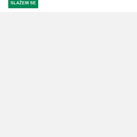
SLAŽEM SE
PRETPLATI SE NA NAŠ NEWSLETTER
Prihvaćam
uvjete poslovanja
*
LJEKARNE PAVLIĆ
PODRŠKA
O nama
Uvjeti i pravila