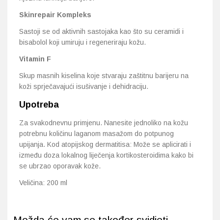
Skinrepair Kompleks
Sastoji se od aktivnih sastojaka kao što su ceramidi i
bisabolol koji umiruju i regeneriraju kožu.
Vitamin F
Skup masnih kiselina koje stvaraju zaštitnu barijeru na
koži sprječavajući isušivanje i dehidraciju.
Upotreba
Za svakodnevnu primjenu. Nanesite jednoliko na kožu
potrebnu količinu laganom masažom do potpunog
upijanja. Kod atopijskog dermatitisa: Može se aplicirati i
između doza lokalnog liječenja kortikosteroidima kako bi
se ubrzao oporavak kože.
Veličina: 200 ml
Možda će vam se također svidjeti...