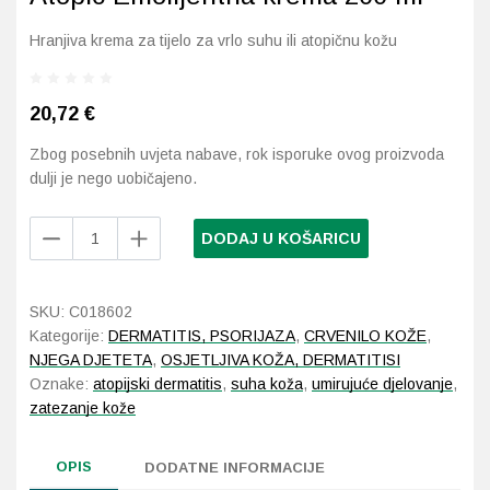
Hranjiva krema za tijelo za vrlo suhu ili atopičnu kožu
Probava, hemoroidi, pr
Srce i krvne žile, vene
20,72
€
Zbog posebnih uvjeta nabave, rok isporuke ovog proizvoda
Stres, nesanica, opušt
dulji je nego uobičajeno.
Uho, grlo, nos
Laboratorios
DODAJ U KOŠARICU
BABÉ
Usta, usne, zubi
PEDIATRIC
Atopic
SKU:
C018602
Emolijentna
Kategorije:
DERMATITIS, PSORIJAZA
,
CRVENILO KOŽE
,
krema
NJEGA DJETETA
,
OSJETLJIVA KOŽA, DERMATITISI
200
Oznake:
atopijski dermatitis
,
suha koža
,
umirujuće djelovanje
,
ml
zatezanje kože
količina
OPIS
DODATNE INFORMACIJE