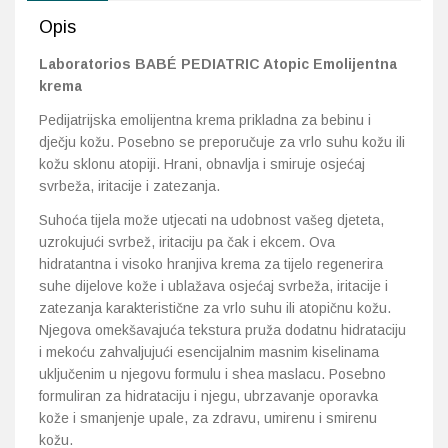
Opis
Laboratorios BABÉ PEDIATRIC Atopic Emolijentna
krema
Pedijatrijska emolijentna krema prikladna za bebinu i
dječju kožu. Posebno se preporučuje za vrlo suhu kožu ili
kožu sklonu atopiji. Hrani, obnavlja i smiruje osjećaj
svrbeža, iritacije i zatezanja.
Suhoća tijela može utjecati na udobnost vašeg djeteta,
uzrokujući svrbež, iritaciju pa čak i ekcem. Ova
hidratantna i visoko hranjiva krema za tijelo regenerira
suhe dijelove kože i ublažava osjećaj svrbeža, iritacije i
zatezanja karakteristične za vrlo suhu ili atopičnu kožu.
Njegova omekšavajuća tekstura pruža dodatnu hidrataciju
i mekoću zahvaljujući esencijalnim masnim kiselinama
uključenim u njegovu formulu i shea maslacu. Posebno
formuliran za hidrataciju i njegu, ubrzavanje oporavka
kože i smanjenje upale, za zdravu, umirenu i smirenu
kožu.