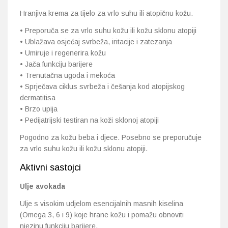
Hranjiva krema za tijelo za vrlo suhu ili atopičnu kožu.
• Preporuča se za vrlo suhu kožu ili kožu sklonu atopiji
• Ublažava osjećaj svrbeža, iritacije i zatezanja
• Umiruje i regenerira kožu
• Jača funkciju barijere
• Trenutačna ugoda i mekoća
• Sprječava ciklus svrbeža i češanja kod atopijskog
dermatitisa
• Brzo upija
• Pedijatrijski testiran na koži sklonoj atopiji
Pogodno za kožu beba i djece. Posebno se preporučuje
za vrlo suhu kožu ili kožu sklonu atopiji.
Aktivni sastojci
Ulje avokada
Ulje s visokim udjelom esencijalnih masnih kiselina
(Omega 3, 6 i 9) koje hrane kožu i pomažu obnoviti
njezinu funkciju barijere.